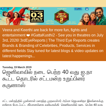
Veera and Keerthi are back for more fun, fights and
entertainment ❤️ #GattaKusthi2 - See you in theatres on July
3rd, 2026! 3rdEyeReports | The Third Eye Reports creates
Brands & Branding of Celebrities, Products, Services in
different fields Stay tuned for latest blogs & video updates on
latest happenings...
Tuesday, 19 March 2019
ஜெனிவாவில் நடை பெற்ற 40 வது ஐ.நா
கூட்ட தொடரில் சட்டமன்ற உறுப்பினர்
கருணாஸ்
சட்ட மன்றத்தில் முன்னாள் மறைந்த முதலமச்சர் அம்மா ஜெயலலிதா இலங்கைக்கு
எதிராக போடப்பட்ட தீர்மானத்தை வலியுறுத்தி ஜெனிவாவில் நடை பெற்ற 40 வது