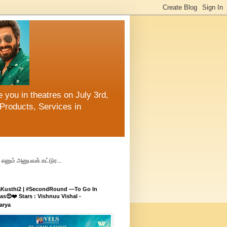
 you in theatres on July 3rd,
Products, Services in
எனும் அனுபவக் கட்டுர...
aKusthi2 | #SecondRound —To Go In
s😍❤️ Stars : Vishnuu Vishal -
arya