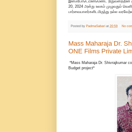
இன்ஃபோடெயின்மெண்ட் நிறுவனத்தின் தயாரி
20, 2024 அன்று உலகம் முழுவதும் வெளிய
பார்வையாளர்களிடமிருந்து நல்ல வரவேற்ப
Posted by
PadmaSabari
at
20:59
No co
Mass Maharaja Dr. Shi
ONE Films Private Lim
*Mass Maharaja Dr. Shivrajkumar col
Budget project*