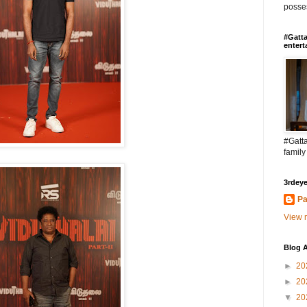
posses
#Gatta
entert
#Gatta
family
3rdeye
Pa
View m
Blog A
►
20
►
20
▼
20