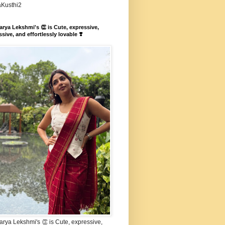
aKusthi2
rya Lekshmi's 👏 is Cute, expressive,
sive, and effortlessly lovable ❣️
rya Lekshmi's 👏 is Cute, expressive,