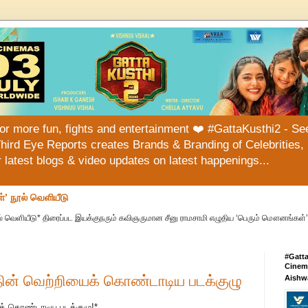
or more fun, fights and entertainment ❤️ #GattaKusthi2 - See
hird Eye Reports creates Brands & Branding of Celebrities, 
or latest blogs & video updates on latest happenings...
்’ நூல் வெளியீடு
் வெளியீடு* திரைப்பட இயக்குநரும் கவிஞருமான சீனு ராமசாமி எழுதிய ‘பெரும் மௌனங்கள்’ 
#Gatt
Cinema
தின் வெற்றியைக் கொண்டாடிய படக்குழு
Aishw
ைக் கொண்டாடிய படக்குழு!*