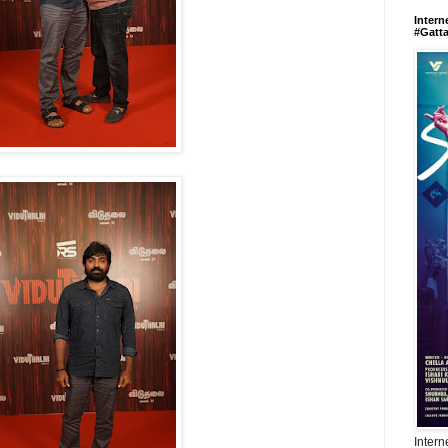
Intern
#Gatt
Intern