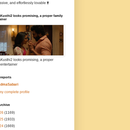
sive, and effortlessly lovable ❣️
Kusthi2 looks promising, a proper family
ainer
Kusthi2 looks promising, a proper
 entertainer
reports
dmaSabari
y complete profile
rchive
26
(1169)
25
(1933)
24
(1669)