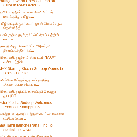
Youngest World Chess Champion
Gukesh Meets Actor S...
ஹபீபி படத்தின் பாடலை வெளியிட்டார்
மாண்புமிகு தமிழக...
தமிழ்நாட்டின் முன்னாள் முதல் அமைச்சரும்
தென்னிந்தி...
நடிகர் சூர்யா நடிக்கும் ' ரெட்ரோ ' படத்தின்
டைட்டி...
தளபதி விஜய் வெளியிட்ட “அலங்கு”
திரைப்படத்தின் ரிலீ...
கிச்சா சுதீப் நடித்த அதிரடி படம் *MAX*
கன்னடத்தில்...
MAX Starring Kiccha Sudeep Opens to
Blockbuster Re...
கவிக்கோ அப்துல் ரகுமான் குறித்த
ஆவணப்படம் திரைப் ப...
கிச்சா சுதீப் நடிப்பில் கலைப்புலி S தாணு
தயாரிப்பி...
Actor Kiccha Sudeep Welcomes
Producer Kalaippuli S...
அகத்தியா" திரைப்படத்தின் டைட்டில் லோகோ
வீடியோ வெள...
aha Tamil launches ‘aha Find’ to
spotlight new voi...
புதிய‌ திறமைகளை கண்டறிவதற்கும்,