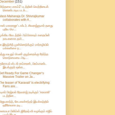
December
(151)
விடுதலை பாகம்2' படத்தின் வெற்றியைக்
கொண்டாடிய படக்...
Mass Maharaja Dr. Shivrajkumar
collaborates with A...
மாஸ் மகாராஜா' டாக்டர். சிவராஜ்குமார் தனது
புதிய மெ...
முக்கிய வேடத்தில் அம்பிகாவும் கதையின்
நாயகனாக தமி...
பா.இரஞ்சித் முன்னெடுக்கும் மார்கழியில்
மக்களிசை ந...
பத்து வயதுப் பெண் குழந்தைக்கு நேர்ந்த
கொடுமையை அடி...
குளோபல் ஸ்டார் ராம்சரண், பிரம்மாண்ட
இயக்குநர் ஷங்க...
Get Ready For Game Changer’s
Massive Trailer on Ja...
The teaser of 'Karavali' is electrifying:
Fans are...
நடிகர் பிரஜ்வல் தேவராஜ் நடிக்கும் 'கரவாலி'
படத்தின...
விஜயகாந்த், கே.பாலச்சந்தர் இயக்கத்தில்
ஹீரோவாக நடி...
கலாமயா பிலிம்ஸ் ஜிதேஷ் வி வழங்கும் சஜீவ்
பழூர் இயக...