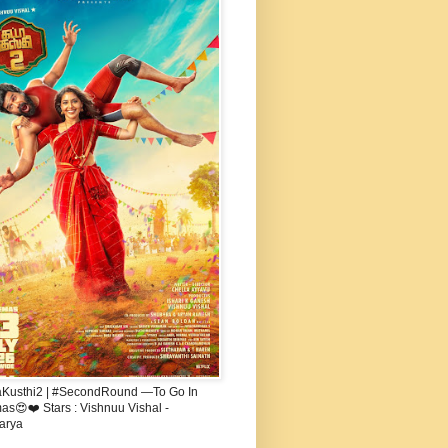
aKusthi2 | #SecondRound —To Go In
s😍❤️ Stars : Vishnuu Vishal -
arya