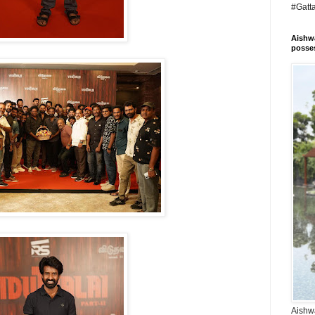
#Gatt
Aishwa
posses
Aishwa