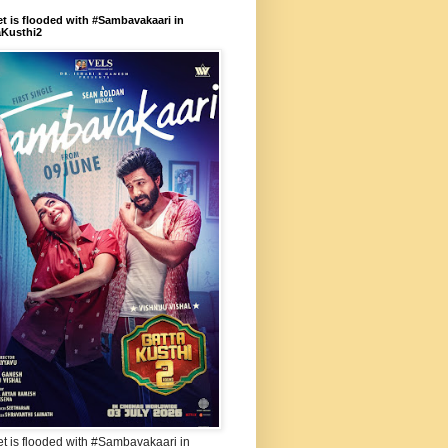
et is flooded with #Sambavakaari in
aKusthi2
et is flooded with #Sambavakaari in