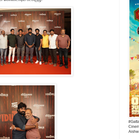
#Gatt
Cinema
Aishw