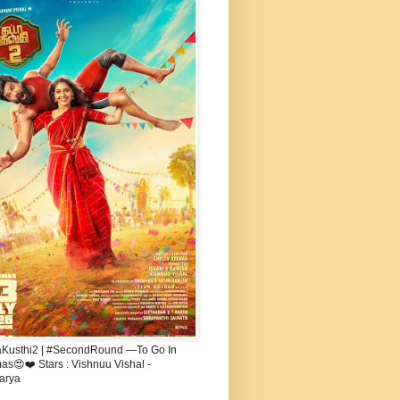
aKusthi2 | #SecondRound —To Go In
s😍❤️ Stars : Vishnuu Vishal -
arya