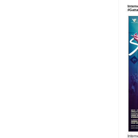
Intern
#Gatt
Intern