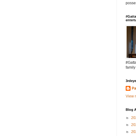
posses
#Gatta
entert
#Gatta
family
3rdeye
Pa
View m
Blog A
►
20
►
20
►
20