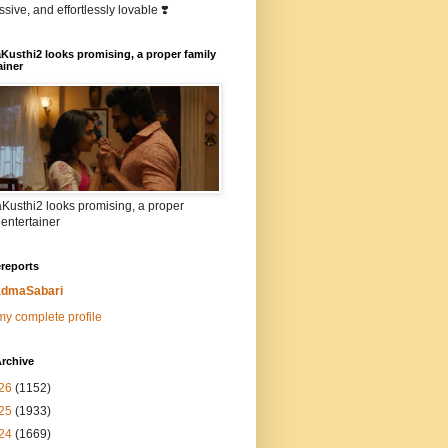
sive, and effortlessly lovable ❣️
Kusthi2 looks promising, a proper family
ainer
Kusthi2 looks promising, a proper
 entertainer
reports
dmaSabari
y complete profile
rchive
26
(1152)
25
(1933)
24
(1669)