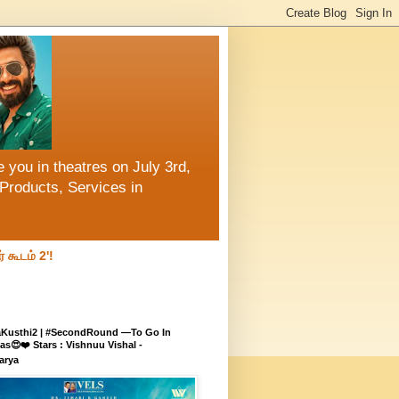
 you in theatres on July 3rd,
Products, Services in
் கூடம் 2'!
aKusthi2 | #SecondRound —To Go In
s😍❤️ Stars : Vishnuu Vishal -
arya