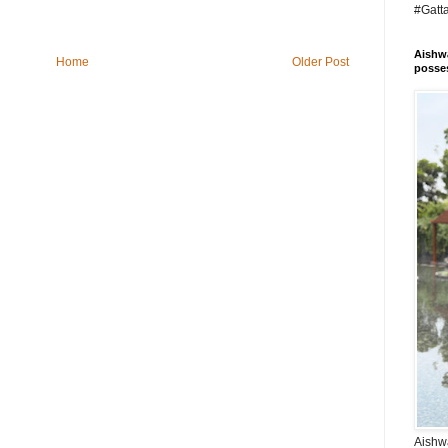
#Gatt
Aishwa
Home
Older Post
posses
Aishwa