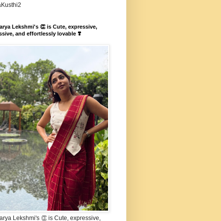
aKusthi2
rya Lekshmi's 👏 is Cute, expressive,
sive, and effortlessly lovable ❣️
rya Lekshmi's 👏 is Cute, expressive,