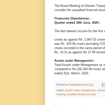
The Board Meeting of Shriram Trans
consider the unaudited financial resul
Financials (Standalone) :
Quarter ended 30th June, 2020 :
The Net Interest Income for the firs
crores as against Rs. 1,947.02 crores 
was Rs. 320.06 crores (including COV
crores recorded in the same period of
Rs. 14.11 as against Rs 27.96 record
Assets under Management :
Total Assets under Management as on
compared to Rs.106,343.48 crores as
ended 31st. March, 2020.
Posted by
PadmaSabari
at
17:51
Labels:
assets under management
,
shrira
meeting
,
unaudited financial results