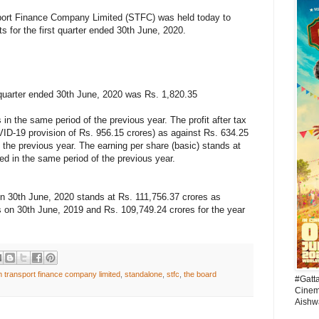
port Finance Company Limited (STFC) was held today to
ts for the first quarter ended 30th June, 2020.
t quarter ended 30th June, 2020 was Rs. 1,820.35
in the same period of the previous year. The profit after tax
ID-19 provision of Rs. 956.15 crores) as against Rs. 634.25
 the previous year. The earning per share (basic) stands at
ed in the same period of the previous year.
 30th June, 2020 stands at Rs. 111,756.37 crores as
 on 30th June, 2019 and Rs. 109,749.24 crores for the year
m transport finance company limited
,
standalone
,
stfc
,
the board
#Gatt
Cinema
Aishw