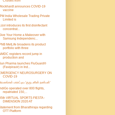
Cruises from
Wockhardt announces COVID-19
vaccine
IPM India Wholesale Trading Private
Limited is
Lizol introduces its first disinfectant
concentrat...
Give Your Home a Makeover with
Samsung Independenc...
PNB MetLife broadens its product
portfolio with three
NMDC registers record jump in
production and
Sun Pharma launches FluGuard®
(Favipiravir) in Ind...
EMERGENCY NEUROSURGERY ON
COVID-19
பிரபலங்கள் பாராட்டிய 'குருடனின் நண்பன்'
IndiGo operated over 800 flights,
repatriated 150,...
35th VIRTUAL SPORTS FIESTA -
DIMENSION 2020 AT
Statement from Bharathiraja regarding
OTT Platform