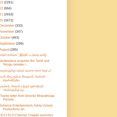
23
(2281)
22
(994)
21
(2918)
20
(3472)
December
(333)
November
(347)
October
(463)
September
(299)
August
(285)
ராஷ்மி ராக்கெட்' இந்திப் படத்தை தமிழ் ,
Masterpiece acquires the Tamil and
Telugu remake r...
ஏழைகளுக்கு உதவும் நடிகை சனம் ஷெட்டி!
நடிகர் திரு.சூர்யா சிவகுமார் அவர்கள்
தென்னிந்திய
முதல்வர், பிரதமர் மற்றும் ஜனாதிபதி
அவர்களுக்கு நடி...
Thanks letter from Director Bharathiraja
Preside...
Reliance Entertainment, Ashiq Usman
Productions an...
FICCI FLO Chennai Chapter launches