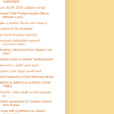
‘EMPOWER
நாள்: 30.08-.2020 பத்திரிகை செய்தி
Global Child Prodigy Awards Official
Website Launc...
புதிய படங்களில் பிக்பாஸ் ஷனம் ஷெட்டி!
Launch of “Oru Kuralaai”
ஊடகநண்பர்களுக்கு வணக்கம்
உழைக்கும் வர்க்கத்தின் உதாரணம்.
படிப்படியாக வாழ்க...
Shukriya, latest track from Sadak 2 out
now! *
Getting ready to release "seethayanam"
சீதாயணம் படத்தின் மூலம் நடிகர்
அதர்வா முரளி மற்றும் தயாரிப்பாளர்
Joint Statement of Actor Atharvaa Murali
MEDICAL MIRACLE DURING COVID
TIMES
ஸ்ரீகாந்த் - வித்யா பிரதீப் நடிப்பில் உருவாகும்
தி...
IndiGo repatriated 212 Indians citizens
from Russia
Cruise with confidence on Jalesh