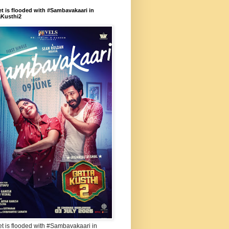
et is flooded with #Sambavakaari in
aKusthi2
et is flooded with #Sambavakaari in