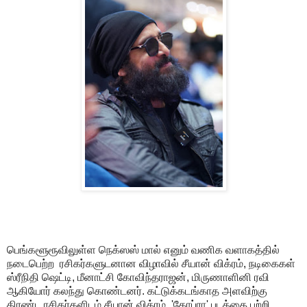
பெங்களூரூவிலுள்ள நெக்ஸஸ் மால் எனும் வணிக வளாகத்தில்
நடைபெற்ற ரசிகர்களுடனான விழாவில் சீயான் விக்ரம், நடிகைகள்
ஸ்ரீநிதி ஷெட்டி, மீனாட்சி கோவிந்தராஜன், மிருணாளினி ரவி
ஆகியோர் கலந்து கொண்டனர். கட்டுக்கடங்காத அளவிற்கு
திரண்ட ரசிகர்களிடம் சீயான் விக்ரம், 'கோப்ரா' படத்தை பற்றி