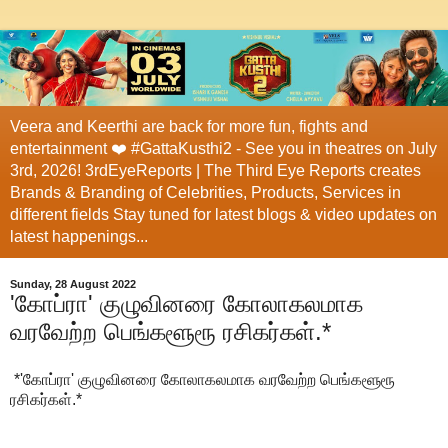
Veera and Keerthi are back for more fun, fights and
entertainment ❤️ #GattaKusthi2 - See you in theatres on July
3rd, 2026! 3rdEyeReports | The Third Eye Reports creates
Brands & Branding of Celebrities, Products, Services in
different fields Stay tuned for latest blogs & video updates on
latest happenings...
Sunday, 28 August 2022
'கோப்ரா' குழுவினரை கோலாகலமாக
வரவேற்ற பெங்களூரூ ரசிகர்கள்.*
*'கோப்ரா' குழுவினரை கோலாகலமாக வரவேற்ற பெங்களூரூ
ரசிகர்கள்.*