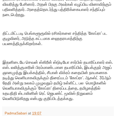
விவரித்து பேசினார். அதன் பிறகு அவர்கள் எழுப்பிய வினாவிற்கும்
பதிலளித்தார். அதைத்தொடர்ந்து பத்திரிக்கையாளர் சந்திப்பும்
நடைபெற்றது.
திட்டமிட்டபடி பெங்களூரூவில் ரசிகர்களை சந்தித்த 'கோப்ரா' பட
குழுவினர், அடுத்த கட்டமாக ஹைதராபாத்திற்கு
பயணத்திருக்கிறார்கள்.
இதனிடையே செவன் ஸ்கிரீன் ஸ்டுடியோ சார்பில் தயாரிப்பாளர் எஸ்.
எஸ். லலித்குமாரின் பிரம்மாண்டமான தயாரிப்பில், இயக்குநர் அஜய்
ஞானமுத்து இயக்கத்தில், சீயான் விக்ரம் கதையின் நாயகனாக
நடித்து வெளியாகவிருக்கும் திரைப்படம் 'கோப்ரா'. ஆகஸ்ட் 31ஆம்
தேதி அன்று உலகம் முழுவதும் தமிழ் உள்ளிட்ட பல மொழிகளில்
வெளியாகவிருக்கும் 'கோப்ரா' திரைப்படத்தை, தமிழகத்தில்
உதயநிதி ஸ்டாலினின் ரெட் ஜெயண்ட் மூவிஸ் நிறுவனம்
வெளியிடுகிறது என்பது குறிப்பிடத்தக்கது.
PadmaSabari
at
19:07