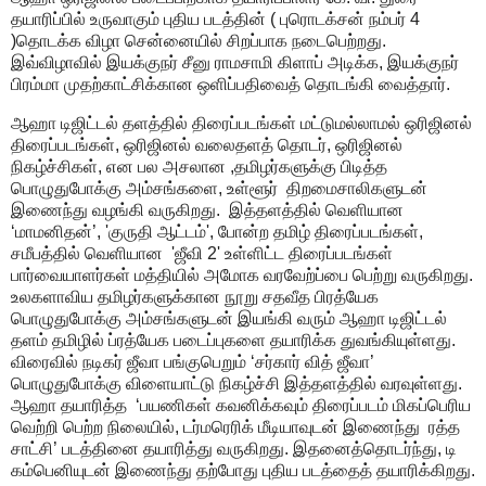
தயாரிப்பில் உருவாகும் புதிய படத்தின் ( புரொடக்சன் நம்பர் 4
)தொடக்க விழா சென்னையில் சிறப்பாக நடைபெற்றது.
இவ்விழாவில் இயக்குநர் சீனு ராமசாமி கிளாப் அடிக்க, இயக்குநர்
பிரம்மா முதற்காட்சிக்கான ஒளிப்பதிவைத் தொடங்கி வைத்தார்.
ஆஹா டிஜிட்டல் தளத்தில் திரைப்படங்கள் மட்டுமல்லாமல் ஒரிஜினல்
திரைப்படங்கள், ஒரிஜினல் வலைதளத் தொடர், ஒரிஜினல்
நிகழ்ச்சிகள், என பல அசலான ,தமிழர்களுக்கு பிடித்த
பொழுதுபோக்கு அம்சங்களை, உள்ளூர் திறமைசாலிகளுடன்
இணைந்து வழங்கி வருகிறது. இத்தளத்தில் வெளியான
‘மாமனிதன்’, 'குருதி ஆட்டம்', போன்ற தமிழ் திரைப்படங்கள்,
சமீபத்தில் வெளியான 'ஜீவி 2' உள்ளிட்ட திரைப்படங்கள்
பார்வையாளர்கள் மத்தியில் அமோக வரவேற்ப்பை பெற்று வருகிறது.
உலகளாவிய தமிழர்களுக்கான நூறு சதவீத பிரத்யேக
பொழுதுபோக்கு அம்சங்களுடன் இயங்கி வரும் ஆஹா டிஜிட்டல்
தளம் தமிழில் ப்ரத்யேக படைப்புகளை தயாரிக்க துவங்கியுள்ளது.
விரைவில் நடிகர் ஜீவா பங்குபெறும் ‘சர்கார் வித் ஜீவா’
பொழுதுபோக்கு விளையாட்டு நிகழ்ச்சி இத்தளத்தில் வரவுள்ளது.
ஆஹா தயாரித்த ‘பயணிகள் கவனிக்கவும் திரைப்படம் மிகப்பெரிய
வெற்றி பெற்ற நிலையில், டர்மரெரிக் மீடியாவுடன் இணைந்து ரத்த
சாட்சி’ படத்தினை தயாரித்து வருகிறது. இதனைத்தொடர்ந்து, டி
கம்பெனியுடன் இணைந்து தற்போது புதிய படத்தைத் தயாரிக்கிறது.