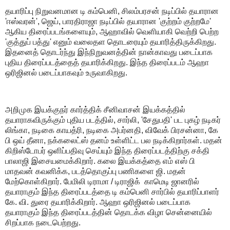
தயாரிப்பு நிறுவனமான டி கம்பெனி, சிலம்பரசன் நடிப்பில் தயாரான
'ஈஸ்வரன்', ஜெய், பாரதிராஜா நடிப்பில் தயாரான 'குற்றம் குற்றமே'
ஆகிய திரைப்படங்களையும், ஆஹாவில் வெளியாகி வெற்றி பெற்ற
'குத்துப் பத்து' எனும் வலைதள தொடரையும் தயாரித்திருக்கிறது.
இதனைத் தொடர்ந்து இந்நிறுவனத்தின் நான்காவது படைப்பாக
புதிய திரைப்படத்தைத் தயாரிக்கிறது. இந்த திரைப்படம் ஆஹா
ஒரிஜினல் படைப்பாகவும் உருவாகிறது.
அறிமுக இயக்குநர் கார்த்திக் சீனிவாசன் இயக்கத்தில்
தயாராகவிருக்கும் புதிய படத்தில், சார்லி, 'சேதுபதி' பட புகழ் நடிகர்
லிங்கா, நடிகை காயத்ரி, நடிகை அபர்னதி, விவேக் பிரசன்னா, கே
பி ஒய் தீனா, நக்கலைட்ஸ் தனம் உள்ளிட்ட பல நடிக்கிறார்கள். மதன்
கிறிஸ்டோபர் ஒளிப்பதிவு செய்யும் இந்த திரைப்படத்திற்கு சக்தி
பாலாஜி இசையமைக்கிறார். கலை இயக்கத்தை எம் எஸ் பி
மாதவன் கவனிக்க, படத்தொகுப்பு பணிகளை ஜி. மதன்
மேற்கொள்கிறார். பேமிலி டிராமா / டிராஜிக் காமெடி ஜானரில்
தயாராகும் இந்த திரைப்படத்தை டி கம்பெனி சார்பில் தயாரிப்பாளர்
கே. வி. துரை தயாரிக்கிறார். ஆஹா ஒரிஜினல் படைப்பாக
தயாராகும் இந்த திரைப்படத்தின் தொடக்க விழா சென்னையில்
சிறப்பாக நடைபெற்றது.