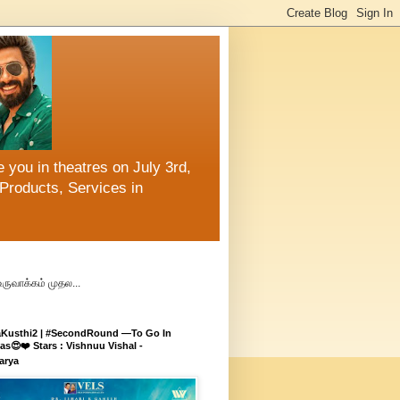
 you in theatres on July 3rd,
Products, Services in
உருவாக்கம் முதல...
aKusthi2 | #SecondRound —To Go In
s😍❤️ Stars : Vishnuu Vishal -
arya