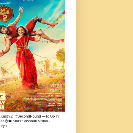
aKusthi2 | #SecondRound —To Go In
s😍❤️ Stars : Vishnuu Vishal -
arya