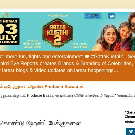
or more fun, fights and entertainment ❤️ #GattaKusthi2 - See
hird Eye Reports creates Brands & Branding of Celebrities, 
or latest blogs & video updates on latest happenings...
ன் ஒரே குறும்பட விழாவில் Producer Bazaar-ன்
குறும்பட விழாவில் Producer Bazaar-ன் டிஸ்கவரி ஃபிலிம் மார்க்கெட் அறிமுகம்* *உள்ளடக்க 
#Gatt
Cinema
கொண்டு ஹேன்ட் பேக்குகளை
Aishw