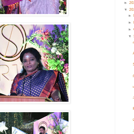
►
20
▼
20
►
►
►
▼