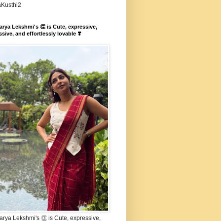
aKusthi2
rya Lekshmi's 👏 is Cute, expressive,
sive, and effortlessly lovable ❣️
rya Lekshmi's 👏 is Cute, expressive,