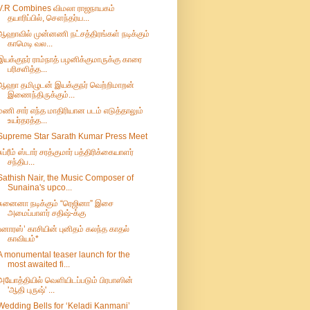
V.R Combines விமலா ராஜநாயகம்
தயாரிப்பில், சௌந்தர்ய...
ஆஹாவில் முன்னணி நட்சத்திரங்கள் நடிக்கும்
காமெடி வல...
இயக்குநர் ராம்நாத் பழனிக்குமாருக்கு காரை
பரிசளித்த...
ஆஹா தமிழுடன் இயக்குநர் வெற்றிமாறன்
இணைந்திருக்கும்...
மணி சார் எந்த மாதிரியான படம் எடுத்தாலும்
உயர்தரத்த...
Supreme Star Sarath Kumar Press Meet
சுப்ரீம் ஸ்டார் சரத்குமார் பத்திரிக்கையாளர்
சந்திப...
Sathish Nair, the Music Composer of
Sunaina's upco...
சுனைனா நடிக்கும் “ரெஜினா” இசை
அமைப்பாளர் சதிஷ்-க்கு
பனாரஸ்’ காசியின் புனிதம் கலந்த காதல்
காவியம்*
A monumental teaser launch for the
most awaited fi...
அயோத்தியில் வெளியிடப்படும் பிரபாஸின்
'ஆதி புருஷ்' ...
Wedding Bells for ‘Keladi Kanmani’