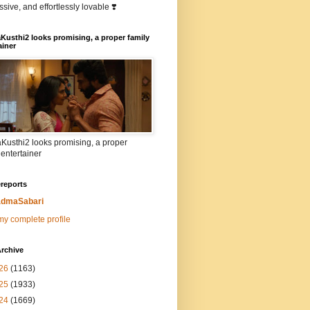
sive, and effortlessly lovable ❣️
Kusthi2 looks promising, a proper family
ainer
Kusthi2 looks promising, a proper
 entertainer
reports
dmaSabari
y complete profile
rchive
26
(1163)
25
(1933)
24
(1669)