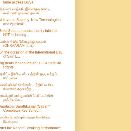
fame actress Divya
திருமண வாழ்வில் இணைந்த கேளடி
கண்மணி நாயகன் நாயகி
Metaverse Security: New Technologies
and Applicati...
Goldi Solar announces entry into the
HJT technolog...
நவம்பர் 4 இல் ரிலீசாகும்ஓ ங்காரம்
(ONKAARAM )தமிழ்
On the occasion of the International Day
of Sign L...
Big deals for Anti-Indian OTT & Satellite
Rights
ஆன்ட்டி இண்டியன் படத்தின் ஓடிடி மற்றும்
சேட்டிலைட்...
பொன்னியின் செல்வன் படத்தில் பெரிய
வேளாளர் கதாபாத்த...
வரலக்‌ஷ்மி சரத்குமாரின் 'சபரி' படத்தின்
முக்கிய ஷெ...
Varalaxmi Sarathkumar "Sabari"
Completes Key Sched...
நடிப்போடு, தமிழும் கற்றுக் கொடுத்த
இயக்குனர்!
After the Record Breaking performance