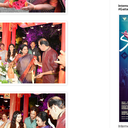
Intern
#Gatt
Intern