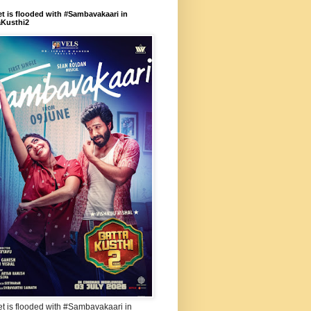
et is flooded with #Sambavakaari in
aKusthi2
et is flooded with #Sambavakaari in