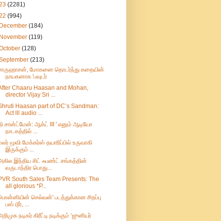
23
(2281)
22
(994)
December
(184)
November
(119)
October
(128)
September
(213)
சாருஹாசன், மோகனை தொடர்ந்து கதையின்
நாயகனாக 'பவுடர்
After Chaaru Haasan and Mohan,
director Vijay Sri ...
Shruti Haasan part of DC’s Sandman:
Act lll audio ...
தி சான்ட்மேன்: ஆக்ட் III ' எனும் ஆடியோ
நாடகத்தில் ...
மலர் மூவி மேக்கர்ஸ் தயாரிப்பில் உருவாகி
இருக்கும் ...
அகில இந்திய சிட் ஃபண்ட் சங்கத்தின்
வருடாந்திர பொது...
PVR South Sales Team Presents: The
all glorious *P...
பொன்னியின் செல்வன்' படத்துக்கான சிறப்பு
பஸ் டூர், ...
அறிமுக நடிகர் கிரீட்டி நடிக்கும் ‘ஜுனியர்