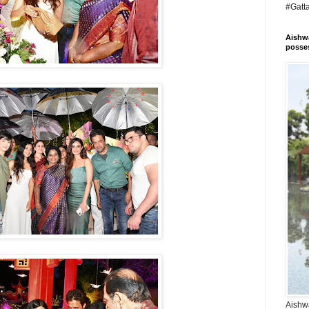
#Gatt
Aishwa
posses
Aishwa