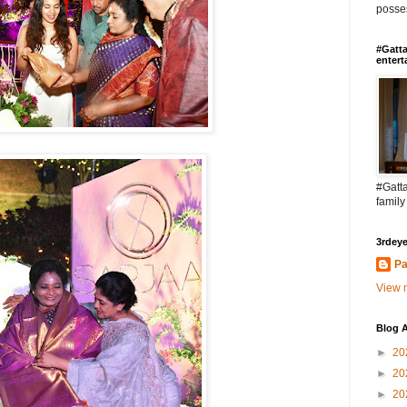
posses
#Gatta
entert
#Gatta
family
3rdeye
Pa
View m
Blog A
►
20
►
20
►
20