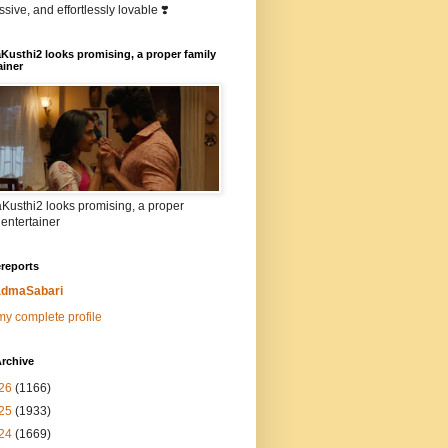
sive, and effortlessly lovable ❣️
Kusthi2 looks promising, a proper family
ainer
Kusthi2 looks promising, a proper
 entertainer
reports
dmaSabari
y complete profile
rchive
26
(1166)
25
(1933)
24
(1669)