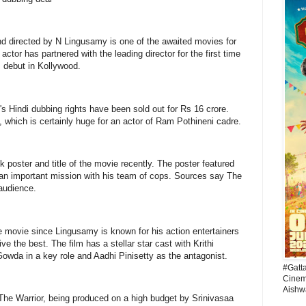
nd directed by N Lingusamy is one of the awaited movies for
tor has partnered with the leading director for the first time
is debut in Kollywood.
m's Hindi dubbing rights have been sold out for Rs 16 crore.
re, which is certainly huge for an actor of Ram Pothineni cadre.
k poster and title of the movie recently. The poster featured
 an important mission with his team of cops. Sources say The
 audience.
e movie since Lingusamy is known for his action entertainers
e the best. The film has a stellar star cast with Krithi
Gowda in a key role and Aadhi Pinisetty as the antagonist.
#Gatt
Cinema
Aishw
 The Warrior, being produced on a high budget by Srinivasaa