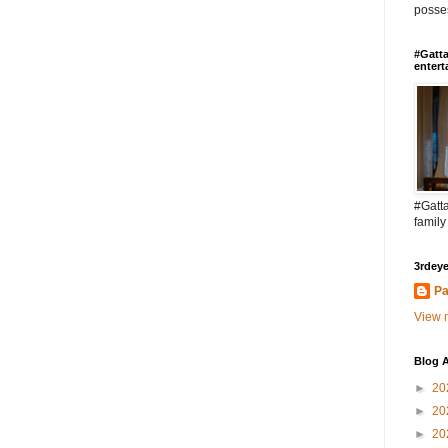
posses
#Gatta
entert
#Gatta
family
3rdeye
Pa
View m
Blog A
►
20
►
20
►
20