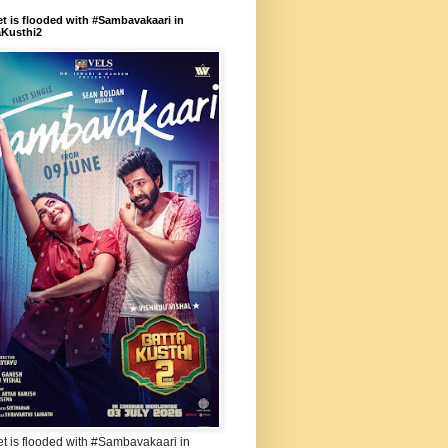
et is flooded with #Sambavakaari in
aKusthi2
et is flooded with #Sambavakaari in