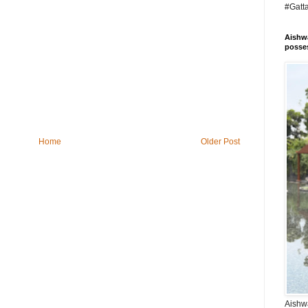
#Gatt
Aishwa
posses
Home
Older Post
Aishwa