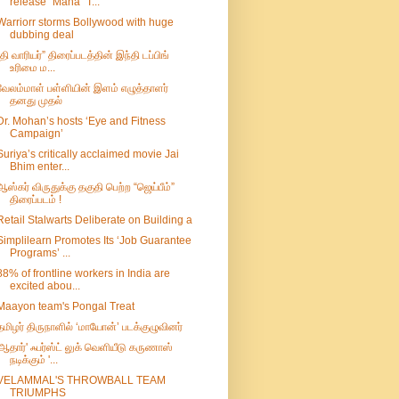
release “Maha” T...
Warriorr storms Bollywood with huge
dubbing deal
“தி வாரியர்” திரைப்படத்தின் இந்தி டப்பிங்
உரிமை ம...
வேலம்மாள் பள்ளியின் இளம் எழுத்தாளர்
தனது முதல்
Dr. Mohan’s hosts ‘Eye and Fitness
Campaign’
Suriya’s critically acclaimed movie Jai
Bhim enter...
ஆஸ்கர் விருதுக்கு தகுதி பெற்ற “ஜெய்பீம்”
திரைப்படம் !
Retail Stalwarts Deliberate on Building a
Simplilearn Promotes Its ‘Job Guarantee
Programs’ ...
88% of frontline workers in India are
excited abou...
Maayon team's Pongal Treat
தமிழர் திருநாளில் ‘மாயோன்’ படக்குழுவினர்
'ஆதார்' ஃபர்ஸ்ட் லுக் வெளியீடு கருணாஸ்
நடிக்கும் '...
VELAMMAL'S THROWBALL TEAM
TRIUMPHS