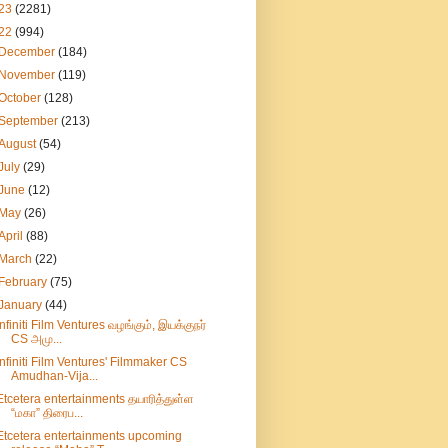
23
(2281)
22
(994)
December
(184)
November
(119)
October
(128)
September
(213)
August
(54)
July
(29)
June
(12)
May
(26)
April
(88)
March
(22)
February
(75)
January
(44)
Infiniti Film Ventures வழங்கும், இயக்குநர்
CS அமு...
Infiniti Film Ventures' Filmmaker CS
Amudhan-Vija...
Etcetera entertainments தயாரித்துள்ள
“மகா” திரைப...
Etcetera entertainments upcoming