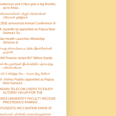
Audiences and Critics give a big thumbs
up to Amaz...
பார்வையாளர்கள் மற்றும் விமர்சகர்கள்
அமேசான் ஒரிஜினல்
CBSE announces Annual Conference of
IK.Jayanthi lal appointed as Papua New
Guinea's So...
Star Health Launches WhatsApp
Services to
4-வது சங்கமத்தை நடத்திய இலங்கேஸ்வரி
முருகன்
DMI Finance raised $47 Million Equity
எஸ்.கே.முரளீதரன் இயக்கத்தில் பஞ்சாயத்து
பரமேஸ்வரியாக
டாக்டர் விஷ்ணு பிரபு - பப்புவா நியூ கினியா
Dr. Vishnu Prabhu appointed as Papua
New Guinea's ...
INDIAN TELECOM USERS TO ENJOY
AUTOPAY VIA UPI FOR THE
KREA UNIVERSITY FACULTY RECEIVE
PRESTIGIOUS RAMNAT...
STUDENTS VACCINATION DRIVE AT
வேலம்மாள் பள்ளியில் மாணவர்களுக்கான