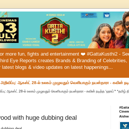
or more fun, fights and entertainment ❤️ #GattaKusthi2 - See
hird Eye Reports creates Brands & Branding of Celebrities, 
or latest blogs & video updates on latest happenings...
வ அறிவிப்பு: ஆகஸ்ட் 28-ல் உலகம் முழுவதும் வெளியாகும் நயன்தாரா - கவின் நட
ப்பு: ஆகஸ்ட் 28-ல் உலகம் முழுவதும் வெளியாகும் நயன்தாரா - கவின் நடித்த ‘ஹாய்’* *தமிழ் தி
#Gatt
Cinema
wood with huge dubbing deal
Aishw
 dubbing deal