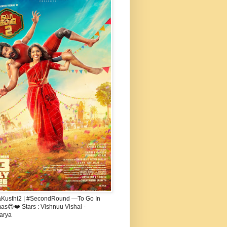
aKusthi2 | #SecondRound —To Go In
s😍❤️ Stars : Vishnuu Vishal -
arya