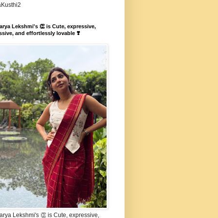
aKusthi2
rya Lekshmi's 👏 is Cute, expressive,
sive, and effortlessly lovable ❣️
rya Lekshmi's 👏 is Cute, expressive,