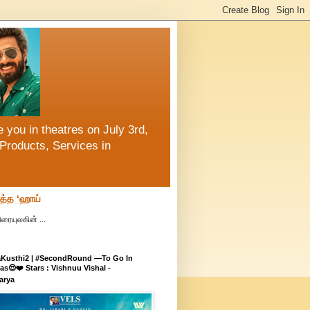
 you in theatres on July 3rd,
Products, Services in
ித்த ‘ஹாய்
ரையுலகின் ...
aKusthi2 | #SecondRound —To Go In
s😍❤️ Stars : Vishnuu Vishal -
arya