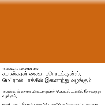
Thursday, 15 September 2022
சுபாஸ்கரன் லைகா புரொடக்‌ஷன்ஸ்,
மெட்ராஸ் டாக்கீஸ் இணைந்து வழங்கும்
சுபாஸ்கரன் லைகா புரொடக்‌ஷன்ஸ், மெட்ராஸ் டாக்கீஸ் இணைந்து
வழங்கும்,
மணி ரத்னம் இயக்கியுள்ள "பொன்னியின் செல்வன்" படம் வரும்