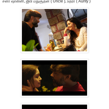
சனா ஷாலினி, ஜீவி மதுசூதன் ( Uncle ), உத்ரா ( Aunty )