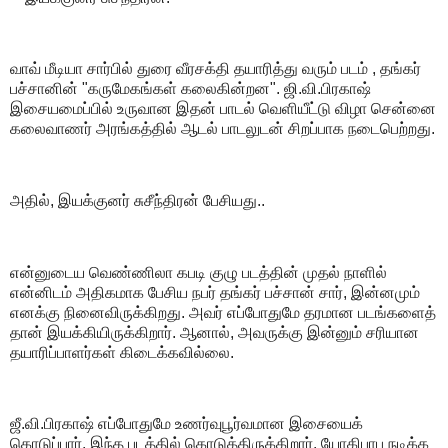
வாவ் மீடியா சார்பில் துரை வீரசக்தி தயாரித்து வரும் படம் , தங்கர்
பச்சானின் "கருமேகங்கள் கலைகின்றன". ஜி.வி.பிரகாஷ்
இசையமைப்பில் உருவான இதன் பாடல் வெளியீட்டு விழா சென்னை
கலைவாணர் அரங்கத்தில் ஆடல் பாடலுடன் சிறப்பாக நடைபெற்றது.
அதில், இயக்குனர் சுசீந்திரன் பேசியது..
என்னுடைய வெண்ணிலா கபடி குழு படத்தின் முதல் நாளில்
என்னிடம் அதிகமாக பேசிய நபர் தங்கர் பச்சான் சார், இன்னமும்
எனக்கு நினைவிருக்கிறது. அவர் எப்போதுமே தரமான படங்களைத்
தான் இயக்கியிருக்கிறார். ஆனால், அவருக்கு இன்னும் சரியான
தயாரிப்பாளர்கள் கிடைக்கவில்லை.
ஜீ.வி.பிரகாஷ் எப்போதுமே உணர்வுபூர்வமான இசையைக்
கொடுப்பார். இந்த படத்தில் கொடுத்திருக்கிறார். யோகிபாபு நடிக்க