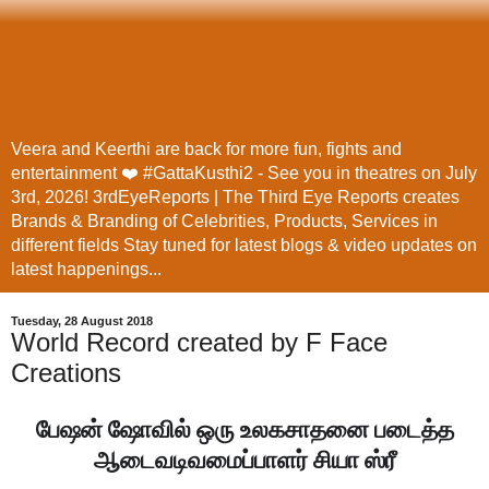
Veera and Keerthi are back for more fun, fights and
entertainment ❤️ #GattaKusthi2 - See you in theatres on July
3rd, 2026! 3rdEyeReports | The Third Eye Reports creates
Brands & Branding of Celebrities, Products, Services in
different fields Stay tuned for latest blogs & video updates on
latest happenings...
Tuesday, 28 August 2018
World Record created by F Face
Creations
பேஷன் ஷோவில் ஒரு உலகசாதனை படைத்த
ஆடைவடிவமைப்பாளர் சியா ஸ்ரீ