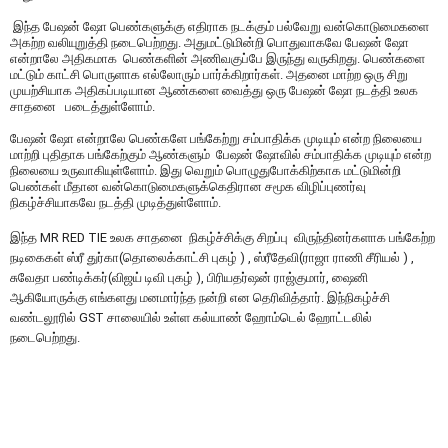
இந்த பேஷன் ஷோ பெண்களுக்கு எதிராக நடக்கும் பல்வேறு வன்கொடுமைகளை
அகற்ற வலியுறுத்தி நடைபெற்றது. அதுமட்டுமின்றி பொதுவாகவே பேஷன் ஷோ
என்றாலே அதிகமாக பெண்களின் அணிவகுப்பே இருந்து வருகிறது. பெண்களை
மட்டும் காட்சி பொருளாக எல்லோரும் பார்க்கிறார்கள். அதனை மாற்ற ஒரு சிறு
முயற்சியாக அதிகப்படியான ஆண்களை வைத்து ஒரு பேஷன் ஷோ நடத்தி உலக
சாதனை படைத்துள்ளோம்.
பேஷன் ஷோ என்றாலே பெண்களே பங்கேற்று சம்பாதிக்க முடியும் என்ற நிலையை
மாற்றி புதிதாக பங்கேற்கும் ஆண்களும் பேஷன் ஷோவில் சம்பாதிக்க முடியும் என்ற
நிலையை உருவாகியுள்ளோம். இது வெறும் பொழுதுபோக்கிற்காக மட்டுமின்றி
பெண்கள் மீதான வன்கொடுமைகளுக்கெதிரான சமூக விழிப்புணர்வு
நிகழ்ச்சியாகவே நடத்தி முடித்துள்ளோம்.
இந்த MR RED TIE உலக சாதனை நிகழ்ச்சிக்கு சிறப்பு விருந்தினர்களாக பங்கேற்ற
நடிகைகள் ஸ்ரீ துர்கா(தொலைக்காட்சி புகழ் ) , ஸ்ரீதேவி(ராஜா ராணி சீரியல் ) ,
சுவேதா பண்டிக்கர்(விஜய் டிவி புகழ் ), பிரியதர்ஷன் ராஜ்குமார், ஷைனி
ஆகியோருக்கு எங்களது மனமார்ந்த நன்றி என தெரிவித்தார். இந்நிகழ்ச்சி
வண்டலூரில் GST சாலையில் உள்ள கல்யாண் ஹோம்டெல் ஹோட்டலில்
நடைபெற்றது.