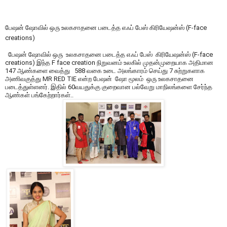
பேஷன் ஷோவில் ஒரு உலகசாதனை படைத்த எஃப் பேஸ் கிரியேஷன்ஸ் (F-face
creations)
பேஷன் ஷோவில் ஒரு உலகசாதனை படைத்த எஃப் பேஸ் கிரியேஷன்ஸ் (F-face
creations) இந்த F face creation நிறுவனம் உலகில் முதன்முறையாக அதிமான
147 ஆண்களை வைத்து 588 வகை உடை அலங்காரம் செய்து 7 சுற்றுகளாக
அணிவகுத்து MR RED TIE என்ற பேஷன் ஷோ மூலம் ஒரு உலகசாதனை
படைத்துள்ளனர். இதில் 60வயதுக்கு குறைவான பல்வேறு மாநிலங்களை சேர்ந்த
ஆண்கள் பங்கேற்றார்கள்..