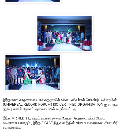
இந்த உலக சாதனையை கல்கத்தாவில் உள்ள யுனிவர்சல் ரெகார்டு ஃபோரமின்
(UNIVERSAL RECORD FORUM) ISO CERTIFIED ORGANISATION ஐ சார்ந்த
நடுவர் சுனில் ஜோசப் தலைமையில் வழங்கபட்டது ...
இந்த MR RED TIE எனும் உலகசாதனை பேஷன் ஷோவை பற்றி ஆடை
வடிவமைப்பாளரும் , இந்த F FACE நிறுவனத்தின் உரிமையாளருமான சியா ஸ்ரீ
கூறுகையில்