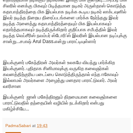
சிலரில் எனக்கு மிகவும் பிடித்தமான நடிகர் அருள்தாஸ் கொடுத்த
கதாபாத்திரத்தை மிக இயல்பாக நடிக்க கூடிய நடிகர் லாக்டவுனில்
இவர் நடித்த நிறைய திரைப்படங்களை பார்க்க நேர்ந்தது இவர்
நடித்த அனைத்து கதாபாத்திரத்தையும் மிக இயல்பாகவும்
எதார்த்தமாகவும் நடித்திருக்கிறார் குறிப்பாக சமீபத்தில் இவர்
நடித்த வெப்சீரிஸ் நவம்பர் ஸ்டோரி'ஸ் இவரின் இயல்பான நடிப்புக்கு
சான்று...சபாஷ் Arul Dass.என்று பாராட்டியுள்ளார்
இயக்குனர் மகேந்திரன் அவர்கள் உலகமே வியந்து பார்க்கிற
இயக்குனர். புதிதாக சினிமாவுக்கு வருகிற கலைஞர்கள்
கவனத்திற்குரிய படைப்பை கொடுத்திருந்தால் எந்த ஈகோவும்
இல்லாமல் அவர்களை அழைத்து மனதார பாராட்டுவார். அவர்
வாரிசான
இயக்குனர் ஜான் மகேந்திரனும் திறமையான கலைஞர்களை
பாராட்டுவதில் தந்தையின் வழியில் நடக்கிறார் என்பது
மகிழ்ச்சியே...
PadmaSabari
at
19:43