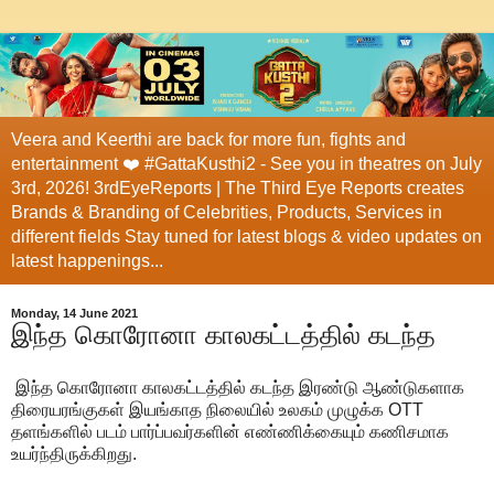
Veera and Keerthi are back for more fun, fights and
entertainment ❤️ #GattaKusthi2 - See you in theatres on July
3rd, 2026! 3rdEyeReports | The Third Eye Reports creates
Brands & Branding of Celebrities, Products, Services in
different fields Stay tuned for latest blogs & video updates on
latest happenings...
Monday, 14 June 2021
இந்த கொரோனா காலகட்டத்தில் கடந்த
இந்த கொரோனா காலகட்டத்தில் கடந்த இரண்டு ஆண்டுகளாக
திரையரங்குகள் இயங்காத நிலையில் உலகம் முழுக்க OTT
தளங்களில் படம் பார்ப்பவர்களின் எண்ணிக்கையும் கணிசமாக
உயர்ந்திருக்கிறது.