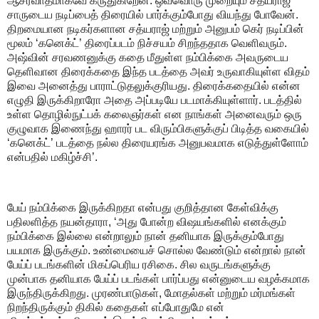
ஆசீர்வாதமாகவே கருதுகிறேன். ஒவ்வொரு முறையும் சத்யராஜ்
சாருடைய நடிப்பைத் திரையில் பார்க்கும்போது வியந்து போவேன்.
திறமையான நடிகர்களான சத்யராஜ் மற்றும் அனுபம் கெர் நடிப்பின்
மூலம் ‘கனெக்ட்’ திரைப்படம் நிச்சயம் சிறந்ததாக வெளிவரும்.
அஷ்வின் சரவணனுக்கு கதை மீதுள்ள நம்பிக்கை அவருடைய
தெளிவான திரைக்கதை இந்த படத்தை அவர் உருவாகியுள்ள விதம்
இவை அனைத்து பாராட்டுதலுக்குரியது. திரைக்கதையில் என்ன
எழுதி இருக்கிறாரோ அதை அப்படியே படமாக்கியுள்ளார். படத்தில்
உள்ள தொழில்நுட்பக் கலைஞர்கள் என நாங்கள் அனைவரும் ஒரு
குழுவாக இணைந்து ஹாரர் பட விரும்பிகளுக்குப் பிடித்த வகையில்
‘கனெக்ட்’ படத்தை நல்ல திரையரங்க அனுபவமாக எடுத்துள்ளோம்
என்பதில் மகிழ்ச்சி’.
பேய் நம்பிக்கை இருக்கிறதா என்பது குறித்தான கேள்விக்கு
பதிலளித்த நயன்தாரா, ‘அது போன்ற விஷயங்களில் எனக்கும்
நம்பிக்கை இல்லை என்றாலும் நான் தனியாக இருக்கும்போது
பயமாக இருக்கும். உண்மையைச் சொல்ல வேண்டும் என்றால் நான்
பேய்ப் படங்களின் மிகப்பெரிய ரசிகை. சில வருடங்களுக்கு
முன்பாக தனியாக பேய்ப் படங்கள் பார்ப்பது என்னுடைய வழக்கமாக
இருந்திருக்கிறது. முரண்பாடுகள், மோதல்கள் மற்றும் மர்மங்கள்
நிறந்திருக்கும் திகில் கதைகள் எப்போதுமே என்