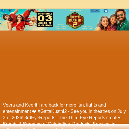
Veera and Keerthi are back for more fun, fights and
entertainment ❤️ #GattaKusthi2 - See you in theatres on July
3rd, 2026! 3rdEyeReports | The Third Eye Reports creates
Brands & Branding of Celebrities, Products, Services in