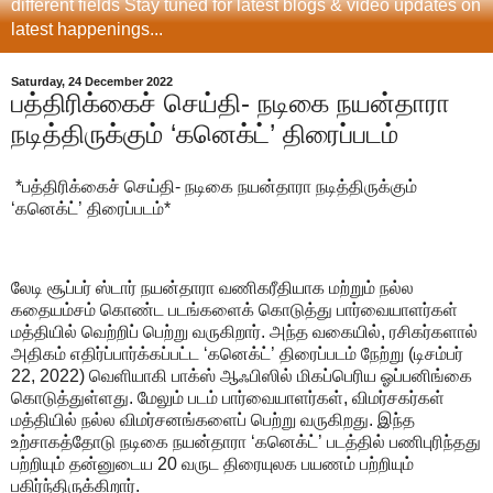
different fields Stay tuned for latest blogs & video updates on
latest happenings...
Saturday, 24 December 2022
பத்திரிக்கைச் செய்தி- நடிகை நயன்தாரா
நடித்திருக்கும் ‘கனெக்ட்’ திரைப்படம்
*பத்திரிக்கைச் செய்தி- நடிகை நயன்தாரா நடித்திருக்கும்
‘கனெக்ட்’ திரைப்படம்*
லேடி சூப்பர் ஸ்டார் நயன்தாரா வணிகரீதியாக மற்றும் நல்ல
கதையம்சம் கொண்ட படங்களைக் கொடுத்து பார்வையாளர்கள்
மத்தியில் வெற்றிப் பெற்று வருகிறார். அந்த வகையில், ரசிகர்களால்
அதிகம் எதிர்ப்பார்க்கப்பட்ட ‘கனெக்ட்’ திரைப்படம் நேற்று (டிசம்பர்
22, 2022) வெளியாகி பாக்ஸ் ஆஃபிஸில் மிகப்பெரிய ஓப்பனிங்கை
கொடுத்துள்ளது. மேலும் படம் பார்வையாளர்கள், விமர்சகர்கள்
மத்தியில் நல்ல விமர்சனங்களைப் பெற்று வருகிறது. இந்த
உற்சாகத்தோடு நடிகை நயன்தாரா ‘கனெக்ட்’ படத்தில் பணிபுரிந்தது
பற்றியும் தன்னுடைய 20 வருட திரையுலக பயணம் பற்றியும்
பகிர்ந்திருக்கிறார்.