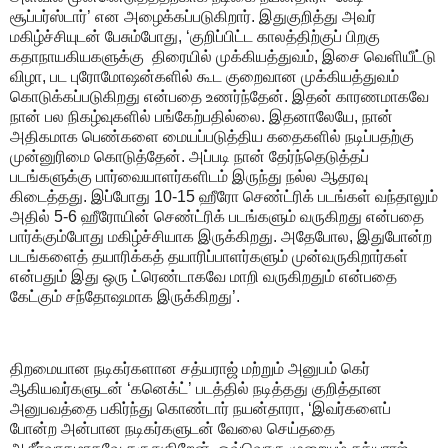
சூப்பர்ஸ்டார்’ என அழைக்கப்படுகிறார். இதுகுறித்து அவர்
மகிழ்ச்சியுடன் பேசும்போது, ‘குறிப்பிட்ட காலத்திற்குப் பிறகு
கதாநாயகியகளுக்கு திரையில் முக்கியத்துவம், இசை வெளியீட்டு
விழா, பட புரோமோஷன்களில் கூட குறைவான முக்கியத்துவம்
கொடுக்கப்படுகிறது என்பதை உணர்ந்தேன். இதன் காரணமாகவே
நான் பல நிகழ்வுகளில் பங்கேற்பதில்லை. இதனாலேயே, நான்
அதிகமாக பெண்களை மையப்படுத்திய கதைகளில் நடிப்பதற்கு
முன்னுரிமை கொடுத்தேன். அப்படி நான் தேர்ந்தெடுத்தப்
படங்களுக்கு பார்வையாளர்களிடம் இருந்து நல்ல ஆதரவு
கிடைத்தது. இப்போது 10-15 ஹீரோ செண்ட்ரிக் படங்கள் வந்தாலும்
அதில் 5-6 ஹீரோயின் செண்ட்ரிக் படங்களும் வருகிறது என்பதை
பார்க்கும்போது மகிழ்ச்சியாக இருக்கிறது. அதேபோல, இதுபோன்ற
படங்களைத் தயாரிக்கத் தயாரிப்பாளர்களும் முன்வருகிறார்கள்
என்பதும் இது ஒரு ட்ரெண்டாகவே மாறி வருகிறதும் என்பதை
கேட்கும் சந்தோஷமாக இருக்கிறது’.
திறமையான நடிகர்களான சத்யராஜ் மற்றும் அனுபம் கெர்
ஆகியவர்களுடன் ‘கனெக்ட்’ படத்தில் நடித்தது குறித்தான
அனுபவத்தை பகிர்ந்து கொண்டார் நயன்தாரா, ‘இவர்களைப்
போன்ற அன்பான நடிகர்களுடன் வேலை செய்ததை