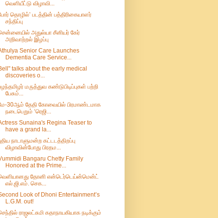
வெளியீட்டு விழாவி...
போர் தொழில்’ படத்தின் பத்திரிகையாளர்
சந்திப்பு
சென்னையில் அதுல்யா சீனியர் கேர்
அறிவாற்றல் இழப்பு
Athulya Senior Care Launches
Dementia Care Service...
Bell" talks about the early medical
discoveries o...
பழந்தமிழர் மருத்துவ கண்டுபிடிப்புகள்‌ பற்றி
பேசும்...
மே-30ஆம் தேதி கோவையில் பிரமாண்டமாக
நடைபெறும் ‘ரெஜி...
Actress Sunaina's Regina Teaser to
have a grand la...
புதிய நாடாளுமன்ற கட்டடத்திறப்பு
விழாவின்போது பிரதம...
Vummidi Bangaru Chetty Family
Honored at the Prime...
வெளியானது தோனி என்டெர்டெய்ன்மென்ட்
எல்.ஜி.எம். செக...
Second Look of Dhoni Entertainment’s
L.G.M. out!
செந்தில் ராஜலட்சுமி கதாநாயகியாக நடிக்கும்