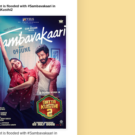
et is flooded with #Sambavakaari in
aKusthi2
et is flooded with #Sambavakaari in