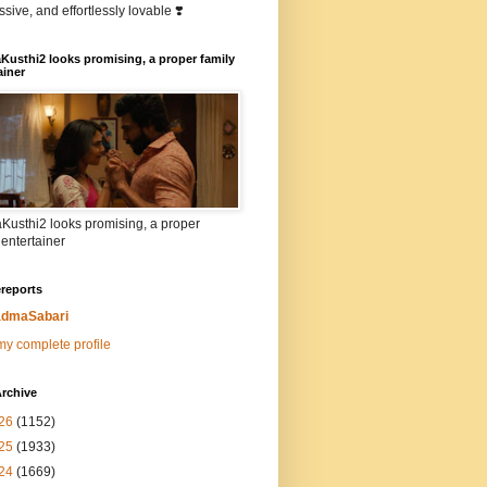
sive, and effortlessly lovable ❣️
Kusthi2 looks promising, a proper family
ainer
Kusthi2 looks promising, a proper
 entertainer
reports
dmaSabari
y complete profile
rchive
26
(1152)
25
(1933)
24
(1669)