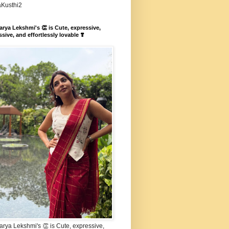
aKusthi2
rya Lekshmi's 👏 is Cute, expressive,
sive, and effortlessly lovable ❣️
rya Lekshmi's 👏 is Cute, expressive,