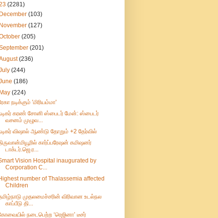
23
(2281)
December
(103)
November
(127)
October
(205)
September
(201)
August
(236)
July
(244)
June
(186)
May
(224)
ரேகா நடிக்கும் 'மிரியம்மா'
நடிகர் கரண் சோனி ஸ்பைடர் மேன்: ஸ்பைடர்
வசனம் முழுவ...
நடிகர் விஷால் ஆண்டு தோறும் +2 தேர்வில்
திருவான்மியூரில் கார்ப்பரேஷன் கமிஷனர்
டாக்டர்.ஜெ.ர...
Smart Vision Hospital inaugurated by
Corporation C...
Highest number of Thalassemia affected
Children
தமிழ்நாடு முதலமைச்சரின் விரிவான உடல்நல
காப்பீடு தி...
கோவையில் நடைபெற்ற ‘ரெஜினா’ டீசர்