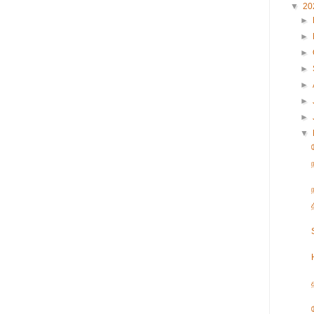
▼
20
►
►
►
►
►
►
►
▼