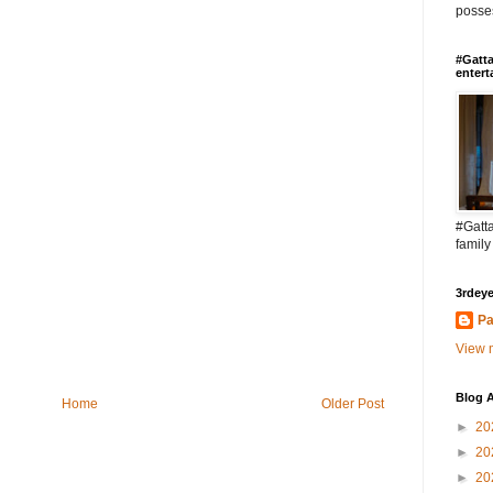
posses
#Gatta
entert
#Gatta
family
3rdeye
Pa
View m
Blog A
Home
Older Post
►
20
►
20
►
20