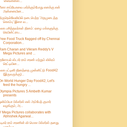
‘லைசென்ஸ...
மீனா சாப்ரியாவை பார்க்கும்போது எனக்கு என்
அன்னையின...
திருநெல்வேலியில் நடைபெற்ற 'அறமுடைத்த
கொம்பு' இசை வ...
உலக பசித்தவர்கள் தினம்: ஏழை மக்களுக்கு
ரெயின்ட்ராப...
Free Food Truck flagged off by Chennai
Corporation...
Ram Charan and Vikram Reddy's V
Mega Pictures and ...
குளோபல் ஸ்டார் ராம் சரண் மற்றும் விக்ரம்
ரெட்டியின...
உலக பட்டினி தினத்தை முன்னிட்டு Food42
(இருவருக்கு)...
On World Hunger Day Food42, Let's
feed the hungry ...
Olympia Pictures S Ambeth Kumar
presents
ஒலிம்பியா பிக்சர்ஸ் எஸ் அம்பேத் குமார்
வழங்கும், அ...
V Mega Pictures collaborates with
Abhishek Agarwal...
நடிகர் ராம் சரணின் வி மெகா பிக்சர்ஸ் தனது
முதல் பட...