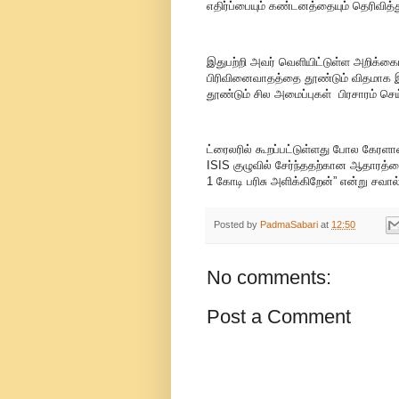
எதிர்ப்பையும் கண்டனத்தையும் தெரிவித்த
இதுபற்றி அவர் வெளியிட்டுள்ள அறிக்கைய
பிரிவினைவாதத்தை தூண்டும் விதமாக இந
தூண்டும் சில அமைப்புகள் பிரசாரம் செய
ட்ரைலரில் கூறப்பட்டுள்ளது போல கேரளாவ
ISIS குழுவில் சேர்ந்ததற்கான ஆதாரத்த
1 கோடி பரிசு அளிக்கிறேன்” என்று சவால்
Posted by
PadmaSabari
at
12:50
No comments:
Post a Comment