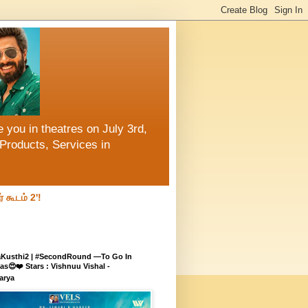
 you in theatres on July 3rd,
Products, Services in
் கூடம் 2'!
aKusthi2 | #SecondRound —To Go In
s😍❤️ Stars : Vishnuu Vishal -
arya