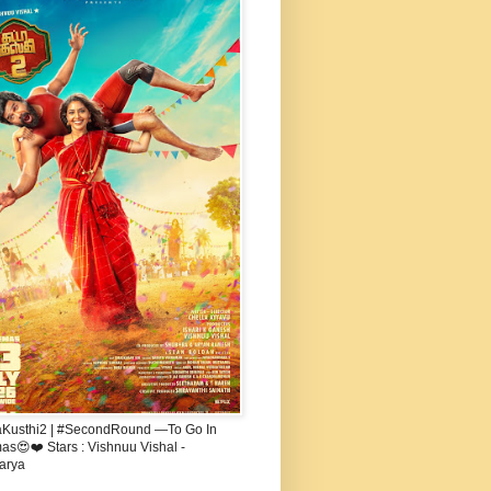
aKusthi2 | #SecondRound —To Go In
s😍❤️ Stars : Vishnuu Vishal -
arya