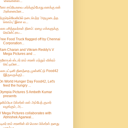
‘லைசென்ஸ...
மீனா சாப்ரியாவை பார்க்கும்போது எனக்கு என்
அன்னையின...
திருநெல்வேலியில் நடைபெற்ற 'அறமுடைத்த
கொம்பு' இசை வ...
உலக பசித்தவர்கள் தினம்: ஏழை மக்களுக்கு
ரெயின்ட்ராப...
Free Food Truck flagged off by Chennai
Corporation...
Ram Charan and Vikram Reddy's V
Mega Pictures and ...
குளோபல் ஸ்டார் ராம் சரண் மற்றும் விக்ரம்
ரெட்டியின...
உலக பட்டினி தினத்தை முன்னிட்டு Food42
(இருவருக்கு)...
On World Hunger Day Food42, Let's
feed the hungry ...
Olympia Pictures S Ambeth Kumar
presents
ஒலிம்பியா பிக்சர்ஸ் எஸ் அம்பேத் குமார்
வழங்கும், அ...
V Mega Pictures collaborates with
Abhishek Agarwal...
நடிகர் ராம் சரணின் வி மெகா பிக்சர்ஸ் தனது
முதல் பட...