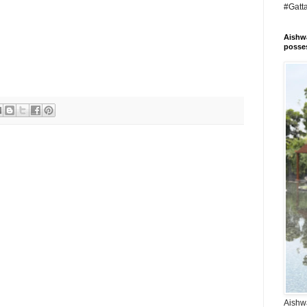
#Gatt
Aishwa
posses
Aishwa