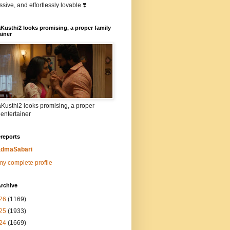
sive, and effortlessly lovable ❣️
Kusthi2 looks promising, a proper family
ainer
Kusthi2 looks promising, a proper
 entertainer
reports
dmaSabari
y complete profile
rchive
26
(1169)
25
(1933)
24
(1669)