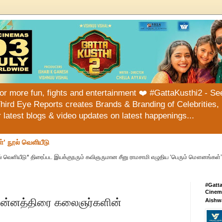
or more fun, fights and entertainment ❤️ #GattaKusthi2 - See
hird Eye Reports creates Brands & Branding of Celebrities, 
or latest blogs & video updates on latest happenings...
்’ நூல் வெளியீடு
் வெளியீடு* திரைப்பட இயக்குநரும் கவிஞருமான சீனு ராமசாமி எழுதிய ‘பெரும் மௌனங்கள்’ 
#Gatt
Cinema
 சின்னத்திரை கலைஞர்களின்
Aishw