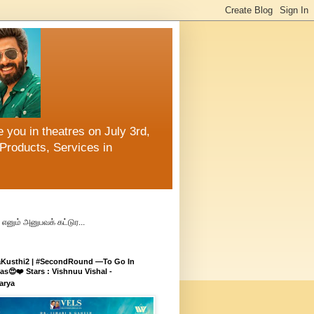
 you in theatres on July 3rd,
Products, Services in
எனும் அனுபவக் கட்டுர...
aKusthi2 | #SecondRound —To Go In
s😍❤️ Stars : Vishnuu Vishal -
arya