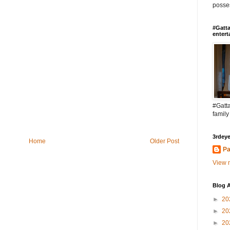
posses
#Gatta
entert
#Gatta
family
3rdeye
Home
Older Post
Pa
View m
Blog A
►
20
►
20
►
20