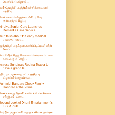
வெளியீட்டு விழாவி...
போர் தொழில்’ படத்தின் பத்திரிகையாளர்
சந்திப்பு
சென்னையில் அதுல்யா சீனியர் கேர்
அறிவாற்றல் இழப்பு
Athulya Senior Care Launches
Dementia Care Service...
Bell" talks about the early medical
discoveries o...
பழந்தமிழர் மருத்துவ கண்டுபிடிப்புகள்‌ பற்றி
பேசும்...
மே-30ஆம் தேதி கோவையில் பிரமாண்டமாக
நடைபெறும் ‘ரெஜி...
Actress Sunaina's Regina Teaser to
have a grand la...
புதிய நாடாளுமன்ற கட்டடத்திறப்பு
விழாவின்போது பிரதம...
Vummidi Bangaru Chetty Family
Honored at the Prime...
வெளியானது தோனி என்டெர்டெய்ன்மென்ட்
எல்.ஜி.எம். செக...
Second Look of Dhoni Entertainment’s
L.G.M. out!
செந்தில் ராஜலட்சுமி கதாநாயகியாக நடிக்கும்