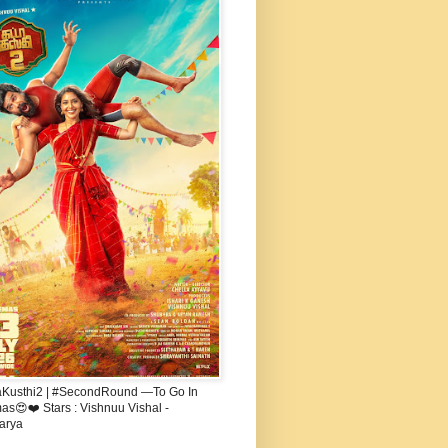
aKusthi2 | #SecondRound —To Go In
s😍❤️ Stars : Vishnuu Vishal -
arya