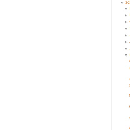
▼
20
►
►
►
►
►
►
►
▼