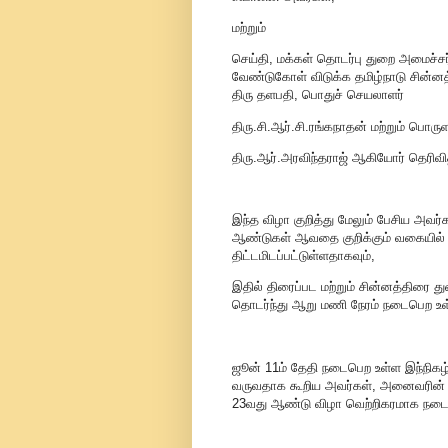
மற்றும்
செய்தி, மக்கள் தொடர்பு துறை அமைச்சர
வேண்டுகோள் விடுக்க தமிழ்நாடு சின்னத
திரு தளபதி, பொதுச் செயலாளர்
திரு.சி.ஆர்.சி.ரங்கநாதன் மற்றும் பொரு
திரு.ஆர்.அரவிந்தராஜ் ஆகியோர் தெரிவி
இந்த விழா குறித்து மேலும் பேசிய அவர்
ஆண்டுகள் ஆவதை குறிக்கும் வகையில்
திட்டமிடப்பட்டுள்ளதாகவும்,
இதில் திரைப்பட மற்றும் சின்னத்திரை 
தொடர்ந்து ஆறு மணி நேரம் நடைபெற உள்
ஜூன் 11ம் தேதி நடைபெற உள்ள இந்நிகழ்ச
வருவதாக கூறிய அவர்கள், அனைவரின் ஆ
23வது ஆண்டு விழா வெற்றிகரமாக நடைப