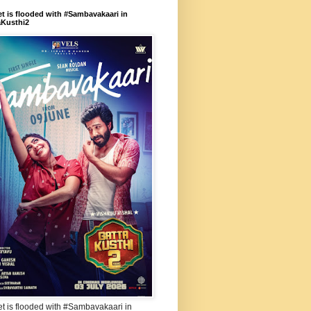
et is flooded with #Sambavakaari in
aKusthi2
et is flooded with #Sambavakaari in