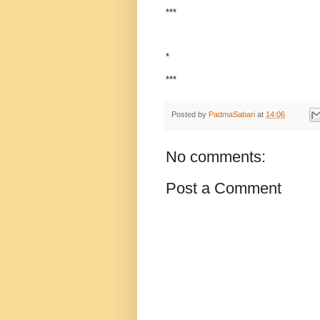
***
*
***
Posted by
PadmaSabari
at
14:06
No comments:
Post a Comment