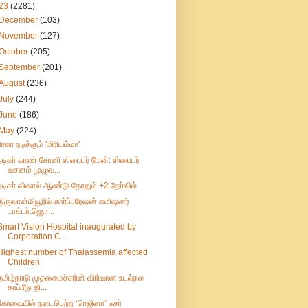
23
(2281)
December
(103)
November
(127)
October
(205)
September
(201)
August
(236)
July
(244)
June
(186)
May
(224)
ரேகா நடிக்கும் 'மிரியம்மா'
நடிகர் கரண் சோனி ஸ்பைடர் மேன்: ஸ்பைடர்
வசனம் முழுவ...
நடிகர் விஷால் ஆண்டு தோறும் +2 தேர்வில்
திருவான்மியூரில் கார்ப்பரேஷன் கமிஷனர்
டாக்டர்.ஜெ.ர...
Smart Vision Hospital inaugurated by
Corporation C...
Highest number of Thalassemia affected
Children
தமிழ்நாடு முதலமைச்சரின் விரிவான உடல்நல
காப்பீடு தி...
கோவையில் நடைபெற்ற ‘ரெஜினா’ டீசர்