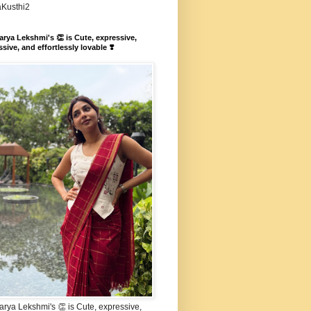
aKusthi2
rya Lekshmi's 👏 is Cute, expressive,
sive, and effortlessly lovable ❣️
rya Lekshmi's 👏 is Cute, expressive,