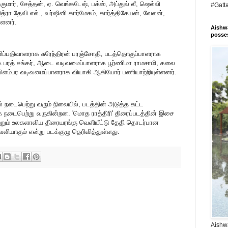
குமார், சேத்தன், ஏ. வெங்கடேஷ், பக்ஸ், அப்துல் லீ, ஷெல்லி
#Gatt
ித்ரா தேவி எல்., வர்ஷினி கார்மேகம், கார்த்திகேயன், வேலன்,
்ளனர்.
Aishwa
posses
ஒளிப்பதிவாளராக சுரேந்திரன் பரஞ்சோதி, படத்தொகுப்பாளராக
ரத் சங்கர், ஆடை வடிவமைப்பாளராக பூர்ணிமா ராமசாமி, கலை
 விளம்பர வடிவமைப்பாளராக வியாகி ஆகியோர் பணியாற்றியுள்ளனர்.
் நடைபெற்று வரும் நிலையில், படத்தின் அடுத்த கட்ட
க நடைபெற்று வருகின்றன. 'மொத ராத்திரி' திரைப்படத்தின் இசை
மற்றும் உலகளாவிய திரையரங்கு வெளியீட்டு தேதி தொடர்பான
ெளியாகும் என்று படக்குழு தெரிவித்துள்ளது.
Aishwa