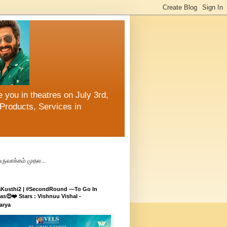
 you in theatres on July 3rd,
Products, Services in
உருவாக்கம் முதல...
aKusthi2 | #SecondRound —To Go In
s😍❤️ Stars : Vishnuu Vishal -
arya