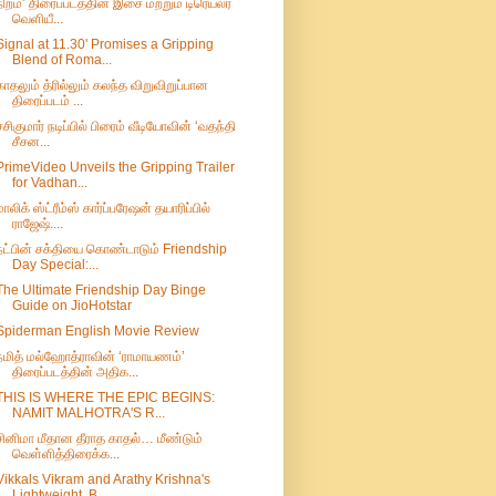
நிறம்’ திரைப்படத்தின் இசை மற்றும் டிரெய்லர்
வெளியீ...
Signal at 11.30' Promises a Gripping
Blend of Roma...
காதலும் த்ரில்லும் கலந்த விறுவிறுப்பான
திரைப்படம் ...
சசிகுமார் நடிப்பில் பிரைம் வீடியோவின் ‘வதந்தி
சீசன...
PrimeVideo Unveils the Gripping Trailer
for Vadhan...
மாலிக் ஸ்ட்ரீம்ஸ் கார்ப்பரேஷன் தயாரிப்பில்
ராஜேஷ்....
நட்பின் சக்தியை கொண்டாடும் Friendship
Day Special:...
The Ultimate Friendship Day Binge
Guide on JioHotstar
Spiderman English Movie Review
நமித் மல்ஹோத்ராவின் ‘ராமாயணம்’
திரைப்படத்தின் அதிக...
THIS IS WHERE THE EPIC BEGINS:
NAMIT MALHOTRA'S R...
சினிமா மீதான தீராத காதல்… மீண்டும்
வெள்ளித்திரைக்க...
Vikkals Vikram and Arathy Krishna's
Lightweight, B...