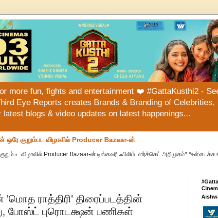
or more fun, fights and entertainment ❤️ #GattaKusthi2 - See
hird Eye Reports creates Brands & Branding of Celebrities, 
or latest blogs & video updates on latest happenings...
ன் ஒரே குறும்பட விழாவில் Producer Bazaar-ன்
குறும்பட விழாவில் Producer Bazaar-ன் டிஸ்கவரி ஃபிலிம் மார்க்கெட் அறிமுகம்* *உள்ளடக்க 
#Gatt
Cinema
் 'மொத ராத்திரி' திரைப்படத்தின்
Aishw
து, போஸ்ட் புரொடக்ஷன் பணிகள்