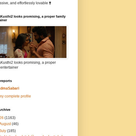
sive, and effortlessly lovable ❣️
Kusthi2 looks promising, a proper family
ainer
Kusthi2 looks promising, a proper
 entertainer
reports
dmaSabari
y complete profile
rchive
26
(1163)
August
(46)
July
(185)