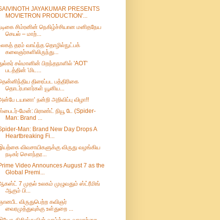
SAIVINOTH JAYAKUMAR PRESENTS
MOVIETRON PRODUCTION'...
நடிகை சிம்ரனின் நெகிழ்ச்சியான மனிதநேய
செயல் – மாற்...
உலகத் தரம் வாய்ந்த தொழில்நுட்பக்
கலைஞர்களிலிருந்து...
துல்கர் சல்மானின் பிறந்தநாளில் 'AOT'
படத்தின் 'மிட...
தென்னிந்திய திரைப்பட பத்திரிகை
தொடர்பாளர்கள் யூனிய...
அன்பே டயானா’ நன்றி அறிவிப்பு விழா!!
ஸ்பைடர்-மேன்: பிராண்ட் நியூ டே (Spider-
Man: Brand ...
Spider-Man: Brand New Day Drops A
Heartbreaking Fi...
இயற்கை விவசாயிகளுக்கு விருது வழங்கிய
நடிகர் சௌந்தர...
Prime Video Announces August 7 as the
Global Premi...
ஆகஸ்ட் 7 முதல் உலகம் முழுவதும் ஸ்ட்ரீமிங்
ஆகும் பி...
ஞானபீட விருதுபெற்ற கவிஞர்
வைரமுத்துவுக்கு உள்துறை ...