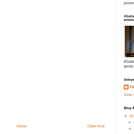
posses
#Gatta
entert
#Gatta
family
3rdeye
Pa
View m
Blog A
▼
20
►
Home
Older Post
▼