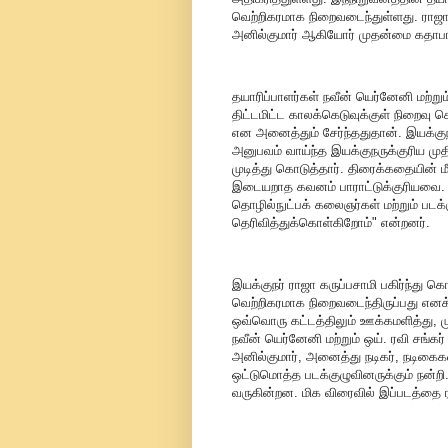
வெற்றிகரமாக நிறைவடைந்துள்ளது. ராஜா க
அனில்குமார் ஆகியோர் முதன்மை கதாபாத்
தயாரிப்பாளர்கள் நவீன் யெர்னேனி மற்று
திட்டமிட்ட காலக்கெடுவுக்குள் நிறைவு ச
என அனைத்தும் சேர்ந்ததுதான். இயக்குந
அனுபவம் வாய்ந்த இயக்குநருக்குரிய முதிர்
முடித்து கொடுத்தார். திரைக்கதையின் மீ
இடையறாத கவனம் பாராட்டுக்குரியவை. இ
தொழில்நுட்பக் கலைஞர்கள் மற்றும் படக
தெரிவித்துக்கொள்கிறோம்" என்றனர்.
இயக்குநர் ராஜா கருப்பசாமி பகிர்ந்து கொ
வெற்றிகரமாக நிறைவடைந்திருப்பது எனக
ஒவ்வொரு கட்டத்திலும் ஊக்கமளித்து, ம
நவீன் யெர்னேனி மற்றும் ஒய். ரவி சங்க
அனில்குமார், அனைத்து நடிகர், நடிகைகள
ஒட்டுமொத்த படக்குழுவினருக்கும் நன்றி
வருகின்றன. மிக விரைவில் இப்படத்தை 