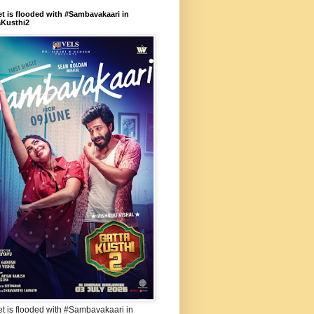
et is flooded with #Sambavakaari in
aKusthi2
et is flooded with #Sambavakaari in