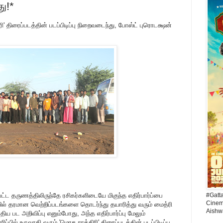
ு!*
ி' திரைப்படத்தின் படப்பிடிப்பு நிறைவடைந்து, போஸ்ட் புரொடக்ஷன்
பட்ட தருணத்திலிருந்தே ரசிகர்களிடையே மிகுந்த எதிர்பார்ப்பை
#Gatt
Cinema
வில் தரமான வெற்றிப்படங்களை தொடர்ந்து தயாரித்து வரும் மைத்ரி
Aishw
ுதிய பட அறிவிப்பு எனும்போது, அந்த எதிர்பார்ப்பு மேலும்
்பில் உருவாகி வரும் 'மொத ராத்திரி' திரைப்படத்தின் படப்பிடிப்பு