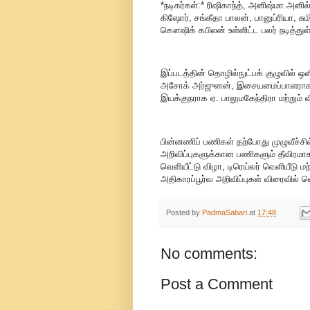
*நடிகர்கள்:* ரிஷிகாந்த், அனிஷ்மா அனில்
கிஷோர், சங்கீதா பாலன், பானுப்ரியா, சும
கௌஷிக் கபிலன் உள்ளிட்ட பலர் நடித்துள
இப்படத்தின் தொழில்நுட்பக் குழுவில் 
அசோக் அர்ஜுனன், இசையமைப்பாளராக ப
இயக்குநராக ஏ. பாலுமகேந்திரா மற்றும்
பின்னணிப் பணிகள் தற்போது முழுவீச்சில
அறிவிப்புகளுக்கான பணிகளும் தீவிரமா
வெளியீட்டு விழா, டிரெய்லர் வெளியீடு 
அதிகாரப்பூர்வ அறிவிப்புகள் விரைவில் வ
Posted by
PadmaSabari
at
17:48
No comments:
Post a Comment