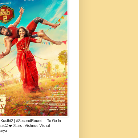
aKusthi2 | #SecondRound —To Go In
s😍❤️ Stars : Vishnuu Vishal -
arya