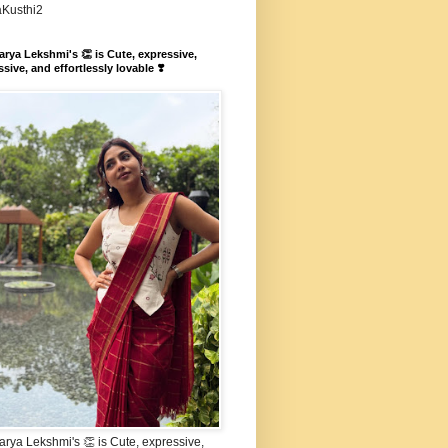
aKusthi2
rya Lekshmi's 👏 is Cute, expressive,
sive, and effortlessly lovable ❣️
rya Lekshmi's 👏 is Cute, expressive,