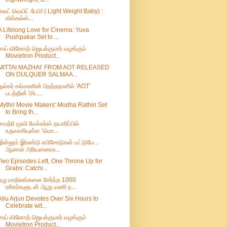
லைட் வெயிட் பேபி! ( Light Weight Baby) :
விக்கல்ஸ்...
A Lifelong Love for Cinema: Yuva
Pushpakar Set to ...
சாய் வினோத் ஜெயக்குமார் வழங்கும்
Movietron Product...
MITTAI MAZHAI’ FROM AOT RELEASED
ON DULQUER SALMAA...
துல்கர் சல்மானின் பிறந்தநாளில் 'AOT'
படத்தின் 'மிட...
Mythri Movie Makers' Modha Rathiri Set
to Bring th...
மைத்ரி மூவி மேக்கர்ஸ் தயாரிப்பில்
உருவாகியுள்ள ‘மொ...
இன்னும் இரண்டு எபிசோடுகள் மட்டுமே...
ஆனால் அரியணைக...
Two Episodes Left, One Throne Up for
Grabs: Catchi...
ஏழு மாநிலங்களை சேர்ந்த 1000
ரசிகர்களுடன் ஆறு மணி ந...
Allu Arjun Devotes Over Six Hours to
Celebrate wit...
சாய் வினோத் ஜெயக்குமார் வழங்கும்
Movietron Product...