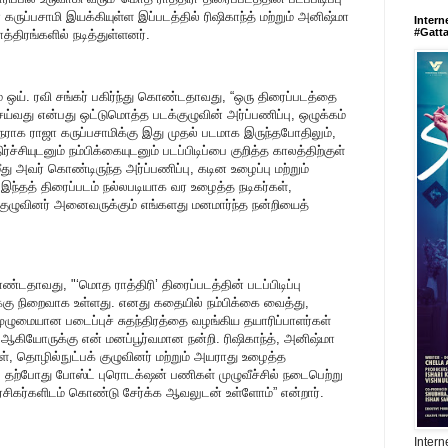
ருப்பசாமி இயக்கியுள்ள இப்படத்தில் ரிஷிகாந்த் மற்றும் அனிஷ்மா
Intern
#Gatt
திரங்களில் நடித்துள்ளனர்.
ம் ஒய். ரவி சங்கர் பகிர்ந்து கொண்டதாவது, “ஒரு திரைப்படத்தை
ெய்வது என்பது ஒட்டுமொத்த படக்குழுவின் அர்ப்பணிப்பு, ஒழுக்கம்
ராக ராஜா கருப்பசாமிக்கு இது முதல் படமாக இருந்தபோதிலும்,
ச்சியுடனும் நம்பிக்கையுடனும் படப்பிடிப்பை குறித்த காலத்திற்குள்
து அவர் கொண்டிருந்த அர்ப்பணிப்பு, கடின உழைப்பு மற்றும்
ந்தத் திரைப்படம் நல்லபடியாக வர உழைத்த நடிகர்கள்,
்குழுவினர் அனைவருக்கும் எங்களது மனமார்ந்த நன்றியைத்
ண்டதாவது, "‘மொத ராத்திரி’ திரைப்படத்தின் படப்பிடிப்பு
்கு நிறைவாக உள்ளது. எனது கதையில் நம்பிக்கை வைத்து,
ுழுமையான படைப்புச் சுதந்திரத்தை வழங்கிய தயாரிப்பாளர்கள்
ர் ஆகியோருக்கு என் மனப்பூர்வமான நன்றி. ரிஷிகாந்த், அனிஷ்மா
், தொழில்நுட்பக் குழுவினர் மற்றும் அயராது உழைத்த
. தற்போது போஸ்ட் புரொடக்‌ஷன் பணிகள் முழுவீச்சில் நடைபெற்று
ரசிகர்களிடம் கொண்டு சேர்க்க ஆவலுடன் உள்ளோம்” என்றார்.
Intern