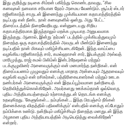
இது குறித்து நடிகை சிம்ரன் பகிர்ந்து கொண்டதாவது, "சில
கனவுகள் நனவாக சரியான நேரம் அமைய வேண்டும். சூப்பர் ஸ்டார்
ரஜினிகாந்த் சாருடன் இணைந்து முக்கியமான கதாபாத்திரத்தில்
நடிப்பது என் நீண்ட நாள் கனவுகளில் ஒன்று. அது 'பேட்ட'
திரைப்படத்தில் நிறைவேறியது. என்னுடையது சிறிய
கதாபாத்திரமாக இருந்தாலும் மறக்க முடியாத அனுபவமாக
இருந்தது. ஆனால், இன்று 'தர்மன்' படத்தில் முக்கியத்துவமும்
நிறைந்த ஒரு கதாபாத்திரத்தில் அவருடன் மீண்டும் இணைந்து
நடிப்பதில் நான் மிகவும் மகிழ்ச்சியடைகிறேன். இந்த வாய்ப்பை
வழங்கிய ரஜினிகாந்த் சார், கமல்ஹாசன் சார், இயக்குநர் அஸ்வத்
மாரிமுத்து, ராஜ் கமல் பிலிம்ஸ் இன்டர்நேஷனல் மற்றும்
படக்குழுவினர் அனைவருக்கும் என் மனமார்ந்த நன்றிகள். என்
திரைப்பயணம் முழுவதும் எனக்கு மாறாத அன்பையும் ஆதரவையும்
வழங்கி வரும் என் ரசிகர்கள், பத்திரிகையாளர்கள் மற்றும் ஊடக
நண்பர்கள் அனைவருக்கும் என் இதயப்பூர்வமான நன்றியைத்
தெரிவித்துக்கொள்கிறேன். அவர்களது ஊக்கம்தான் ஒவ்வொரு
புதிய அத்தியாயத்தையும் உற்சாகத்துடன் தொடங்க எனக்கு
உதவுகிறது. 'கேளுங்கள்... நம்புங்கள்... இந்த பிரபஞ்சம் நீங்கள்
நினைக்காத விதத்தில் பதிலளிக்கும்' என்பதில் எனக்கு எப்போதும்
நம்பிக்கை உண்டு. நன்றியும் மகிழ்ச்சியும் நிறைந்த மனதுடன் இந்த
அழகான புதிய அத்தியாயத்தில் அடியெடுத்து வைக்கிறேன்”
என்றார்.