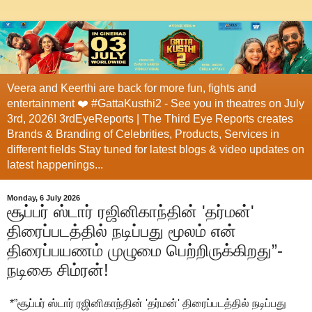
Veera and Keerthi are back for more fun, fights and
entertainment ❤️ #GattaKusthi2 - See you in theatres on July
3rd, 2026! 3rdEyeReports | The Third Eye Reports creates
Brands & Branding of Celebrities, Products, Services in
different fields Stay tuned for latest blogs & video updates on
latest happenings...
Monday, 6 July 2026
சூப்பர் ஸ்டார் ரஜினிகாந்தின் 'தர்மன்'
திரைப்படத்தில் நடிப்பது மூலம் என்
திரைப்பயணம் முழுமை பெற்றிருக்கிறது”-
நடிகை சிம்ரன்!
*”சூப்பர் ஸ்டார் ரஜினிகாந்தின் 'தர்மன்' திரைப்படத்தில் நடிப்பது