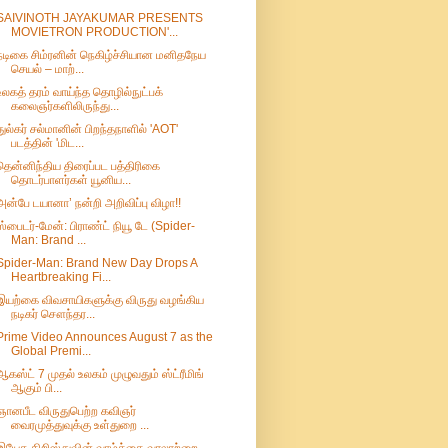
SAIVINOTH JAYAKUMAR PRESENTS
MOVIETRON PRODUCTION'...
நடிகை சிம்ரனின் நெகிழ்ச்சியான மனிதநேய
செயல் – மாற்...
உலகத் தரம் வாய்ந்த தொழில்நுட்பக்
கலைஞர்களிலிருந்து...
துல்கர் சல்மானின் பிறந்தநாளில் 'AOT'
படத்தின் 'மிட...
தென்னிந்திய திரைப்பட பத்திரிகை
தொடர்பாளர்கள் யூனிய...
அன்பே டயானா’ நன்றி அறிவிப்பு விழா!!
ஸ்பைடர்-மேன்: பிராண்ட் நியூ டே (Spider-
Man: Brand ...
Spider-Man: Brand New Day Drops A
Heartbreaking Fi...
இயற்கை விவசாயிகளுக்கு விருது வழங்கிய
நடிகர் சௌந்தர...
Prime Video Announces August 7 as the
Global Premi...
ஆகஸ்ட் 7 முதல் உலகம் முழுவதும் ஸ்ட்ரீமிங்
ஆகும் பி...
ஞானபீட விருதுபெற்ற கவிஞர்
வைரமுத்துவுக்கு உள்துறை ...