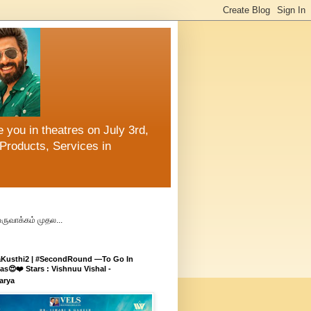
 you in theatres on July 3rd,
Products, Services in
உருவாக்கம் முதல...
aKusthi2 | #SecondRound —To Go In
s😍❤️ Stars : Vishnuu Vishal -
arya