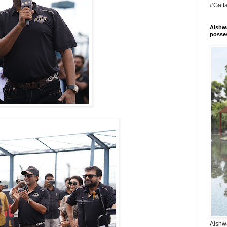
#Gatt
Aishwa
posses
Aishwa