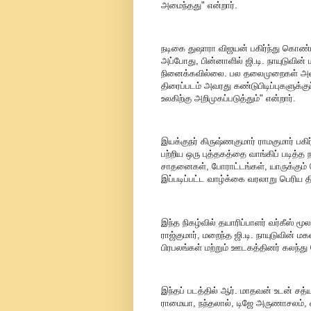
அமைந்தது" என்றார்.
நடிகை துஷாரா விஜயன் பகிர்ந்து கொண்டதா
அப்போது, பின்னாளில் ஜி.டி. நாயுடுவின
நினைக்கவில்லை. பல தலைமுறைகள் அவரத
திரைப்படம் அவரது கண்டுபிடிப்புகளுக்க
உலகிற்கு அறிமுகப்படுத்தும்" என்றார்.
இயக்குநர் கிருஷ்ணகுமார் ராமகுமார் பகி
பற்றிய ஒரு புத்தகத்தை வாங்கிப் படித்த
சாதனைகள், போராட்டங்கள், யாருக்கும
இப்படிப்பட்ட வாழ்க்கை வரலாறு பெரிய 
இந்த நிகழ்வில் தயாரிப்பாளர் வர்கீஸ் ம
ராஜ்குமார், மறைந்த ஜி.டி. நாயுடுவின் ம
பிரபலங்கள் மற்றும் ஊடகத்தினர் கலந்
இந்தப் படத்தில் ஆர். மாதவன் உடன் சத்
ராமையா, நந்தலால், டிஜே அருணாசலம், 