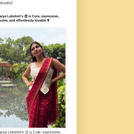
aKusthi2
rya Lekshmi's 👏 is Cute, expressive,
sive, and effortlessly lovable ❣️
rya Lekshmi's 👏 is Cute, expressive,