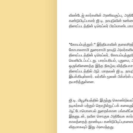
விண்டேஜ் கார்களின் அணிவகுப்பு, அதிவே
கண்டுபிடிப்பாளர் ஜி.டி. நாயுடுவின் 
திரைப்படத்தின் டிரெய்லர் பிரம்மாண்ட
*கோயம்புத்தூர்:* இந்தியாவின் தலைசிற
கோபாலசாமி துரைசாமி நாயுடு அவர்களின
திரைப்படத்தின் டிரெய்லர், கோயம்புத்தூர
வெளியிடப்பட்டது. பாரம்பரியம், புது
ஒருங்கிணைத்த இந்த நிகழ்வு வித்திய
திரைப்படத்தில் ஆர். மாதவன் ஜி.டி. நாய
இயக்கியுள்ளார். வர்கீஸ் மூலன் பிக்சர்ஸ
தயாரித்துள்ளன.
ஜி.டி. மியூசியத்தில் இருந்து கொண்டுவர
நடிகர்கள் மற்றும் தொழில்நுட்பக் கலைஞர
ஆட்டோமொபைல் துறைக்கான பங்களிப்பை 
இதனுடன், நவீன சொகுசு அதிவேக கார்களும
காலத்தைத் தாண்டிய கண்டுபிடிப்புகளை
விதமாகவும் இது அமைந்தது.