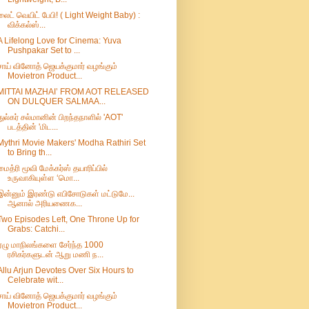
லைட் வெயிட் பேபி! ( Light Weight Baby) :
விக்கல்ஸ்...
A Lifelong Love for Cinema: Yuva
Pushpakar Set to ...
சாய் வினோத் ஜெயக்குமார் வழங்கும்
Movietron Product...
MITTAI MAZHAI’ FROM AOT RELEASED
ON DULQUER SALMAA...
துல்கர் சல்மானின் பிறந்தநாளில் 'AOT'
படத்தின் 'மிட...
Mythri Movie Makers' Modha Rathiri Set
to Bring th...
மைத்ரி மூவி மேக்கர்ஸ் தயாரிப்பில்
உருவாகியுள்ள ‘மொ...
இன்னும் இரண்டு எபிசோடுகள் மட்டுமே...
ஆனால் அரியணைக...
Two Episodes Left, One Throne Up for
Grabs: Catchi...
ஏழு மாநிலங்களை சேர்ந்த 1000
ரசிகர்களுடன் ஆறு மணி ந...
Allu Arjun Devotes Over Six Hours to
Celebrate wit...
சாய் வினோத் ஜெயக்குமார் வழங்கும்
Movietron Product...