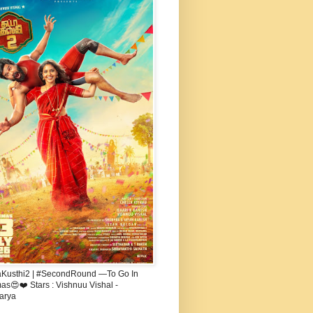
aKusthi2 | #SecondRound —To Go In
s😍❤️ Stars : Vishnuu Vishal -
arya