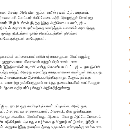
 வரை சென்ற அதிநவீன சூப்பர் காரில் நடிகர் ஆர். மாதவன்,
ளை கரி மோட்டார் ஸ்பீட்வேயை சுற்றி அழைத்துச் சென்றது
ுமார் 15 நிமிடங்கள் நீடித்த இந்த அதிவேக பயணம், ஜி.டி.
ியியல் மீதான பேரார்வத்தை உணர்த்தும் வகையில் அமைந்தது.
 மூன்று நிமிடங்கள் ஓடும் திரைப்படத்தின் டிரெய்லர்
 கரகோஷத்துடன் வரவேற்றனர்.
டிரைய்லர் பார்வையாளர்களின் உற்சாகத்துடன் அவர்களுக்கு
ன் நுணுக்கமான விவரங்கள் மற்றும் பிரம்மாண்டமான
் ‘இந்தியாவின் எடிசன்’ என்று கொண்டாடப்பட்ட ஜி.டி. நாயுடுவின்
ேசப்பற்று மற்றும் அவரது வரலாற்று சாதனைகளை கண்முன் காட்டியது.
றம் அனைவரையும் ஆச்சரியப்படுத்தியுள்ளது. மேலும், தந்தை
ளிட்ட வரலாற்று முக்கியத்துவம் வாய்ந்த தலைவர்களின் காட்சிகளும்
் மீதான எதிர்பார்ப்பு மேலும் அதிகரித்துள்ளது.
.டி. நாயுடு ஒரு கண்டுபிடிப்பாளர் மட்டுமல்ல. அவர் ஒரு
், அசாதாரண சாதனையாளர், அதைவிட மிக முக்கியமாக
அவரது பங்களிப்பு அளப்பரியது. ஆனால், அவரது ஆட்டோமொபைல்
டாடுகிறோம். அவரது வாழ்க்கை தமிழ்நாடு மட்டுமல்ல, இந்தியா
யம். அதுவே இந்த திரைப்படத்தை உருவாக்க எங்களுக்கு ஊக்கமாக