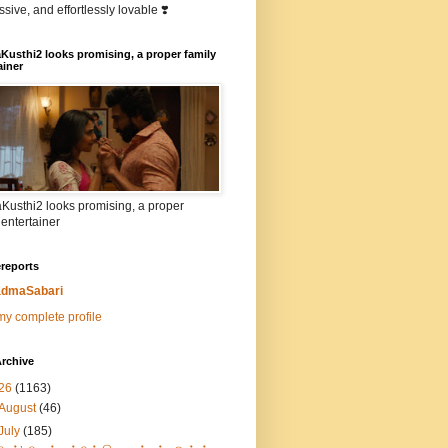
sive, and effortlessly lovable ❣️
Kusthi2 looks promising, a proper family
ainer
Kusthi2 looks promising, a proper
 entertainer
reports
dmaSabari
y complete profile
rchive
26
(1163)
August
(46)
July
(185)