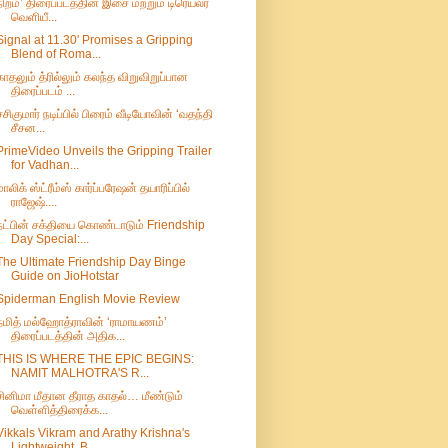
நிறம்’ திரைப்படத்தின் இசை மற்றும் டிரெய்லர்
வெளியீ...
Signal at 11.30' Promises a Gripping
Blend of Roma...
காதலும் த்ரில்லும் கலந்த விறுவிறுப்பான
திரைப்படம் ...
சசிகுமார் நடிப்பில் பிரைம் வீடியோவின் ‘வதந்தி
சீசன...
PrimeVideo Unveils the Gripping Trailer
for Vadhan...
மாலிக் ஸ்ட்ரீம்ஸ் கார்ப்பரேஷன் தயாரிப்பில்
ராஜேஷ்....
நட்பின் சக்தியை கொண்டாடும் Friendship
Day Special:...
The Ultimate Friendship Day Binge
Guide on JioHotstar
Spiderman English Movie Review
நமித் மல்ஹோத்ராவின் ‘ராமாயணம்’
திரைப்படத்தின் அதிக...
THIS IS WHERE THE EPIC BEGINS:
NAMIT MALHOTRA'S R...
சினிமா மீதான தீராத காதல்… மீண்டும்
வெள்ளித்திரைக்க...
Vikkals Vikram and Arathy Krishna's
Lightweight, B...