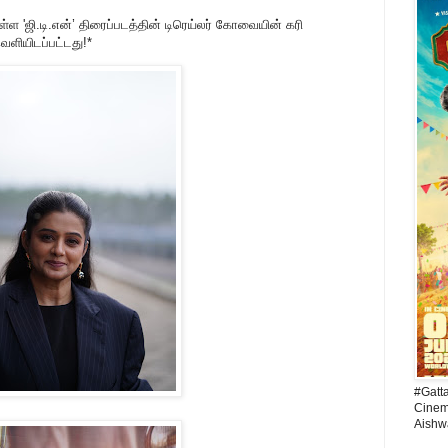
ுள்ள 'ஜி.டி.என்’ திரைப்படத்தின் டிரெய்லர் கோவையின் கரி
ெளியிடப்பட்டது!*
#Gatt
Cinema
Aishw