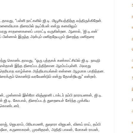
வது, "பள்ளி நாட்களில் ஜி.டி. மியூசியத்திற்கு வந்திருக்கிறேன்.
் மனைவியாக திரையில் நடிப்பேன் என்று கனவிலும்
ு சாதனைகளைப் பாராட்டி வருகின்றன. ஆனால், 'ஜி.டி.என்’
ுப் பின்னால் இருந்த அன்பும் மனிதநேயமும் நிறைந்த மனிதரை
ர்ந்து கொண்டதாவது, "ஒரு புத்தகக் கண்காட்சியில் ஜி.டி. நாயுடு
 நாள்தான் இந்த திரைப்படத்திற்கான ஆரம்பப்புள்ளி. அவரது
் தெரியாத வாழ்க்கை அத்தியாயங்கள் என்னை ஆழமாக பாதித்தன.
திரைக்கும் கொண்டு வரவேண்டும் என்று தோன்றியது" என்றார்.
ூலன், முன்னாள் இஸ்ரோ விஞ்ஞானி டாக்டர் நம்பி நாராயணன், ஜி.டி.
கன் ஜி.டி. கோபால், திரைப்படத் துறையைச் சேர்ந்த முக்கிய
து கொண்டனர்.
யராஜ், ஜெயராம், பிரியாமணி, துஷாரா விஜயன், வினய் ராய், தம்பி
ஷீலா, கருணாகரன், முரளிதரன், அதிதி பாலன், மோகன் ராமன்,