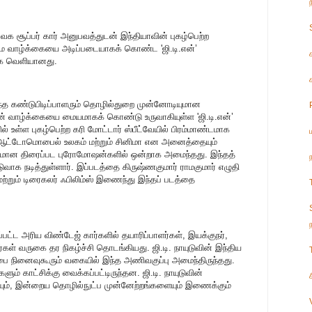
க சூப்பர் கார் அனுபவத்துடன் இந்தியாவின் புகழ்பெற்ற
உண்மை வாழ்க்கையை அடிப்படையாகக் கொண்ட 'ஜி.டி.என்’
மாக வெளியானது.
ந்த கண்டுபிடிப்பாளரும் தொழில்துறை முன்னோடியுமான
் வாழ்க்கையை மையமாகக் கொண்டு உருவாகியுள்ள 'ஜி.டி.என்’
ில் உள்ள புகழ்பெற்ற கரி மோட்டார் ஸ்பீட்வேயில் பிரம்மாண்டமாக
மை, ஆட்டோமொபைல் உலகம் மற்றும் சினிமா என அனைத்தையும்
ாசமான திரைப்பட புரோமோஷன்களில் ஒன்றாக அமைந்தது. இந்தத்
ுடுவாக நடித்துள்ளார். இப்படத்தை கிருஷ்ணகுமார் ராமகுமார் எழுதி
் மற்றும் டிரைகலர் ஃபிலிம்ஸ் இணைந்து இந்தப் படத்தை
ப்பட்ட அரிய விண்டேஜ் கார்களில் தயாரிப்பாளர்கள், இயக்குநர்,
்கள் வருகை தர நிகழ்ச்சி தொடங்கியது. ஜி.டி. நாயுடுவின் இந்திய
நினைவுகூரும் வகையில் இந்த அணிவகுப்பு அமைந்திருந்தது.
் காட்சிக்கு வைக்கப்பட்டிருந்தன. ஜி.டி. நாயுடுவின்
யும், இன்றைய தொழில்நுட்ப முன்னேற்றங்களையும் இணைக்கும்