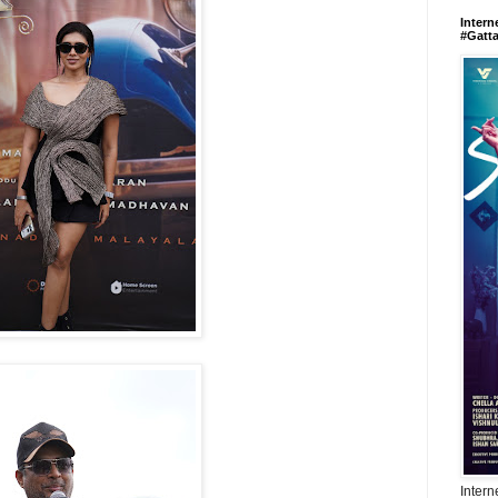
Intern
#Gatt
Intern