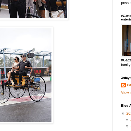
posses
#Gatta
entert
#Gatta
family
3rdeye
Pa
View m
Blog A
▼
20
►
▼