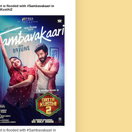
et is flooded with #Sambavakaari in
aKusthi2
et is flooded with #Sambavakaari in