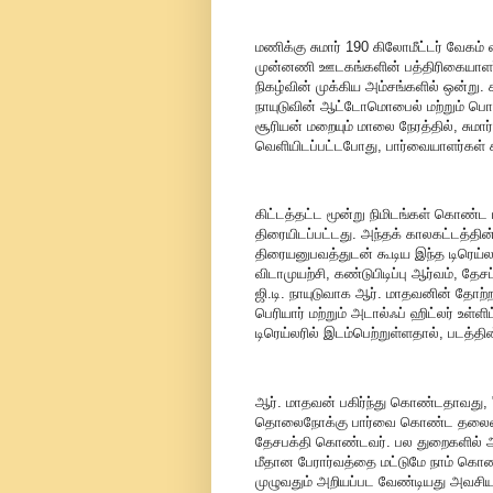
மணிக்கு சுமார் 190 கிலோமீட்டர் வேகம்
முன்னணி ஊடகங்களின் பத்திரிகையாளர்க
நிகழ்வின் முக்கிய அம்சங்களில் ஒன்று. ச
நாயுடுவின் ஆட்டோமொபைல் மற்றும் பொற
சூரியன் மறையும் மாலை நேரத்தில், சுமார்
வெளியிடப்பட்டபோது, பார்வையாளர்கள்
கிட்டத்தட்ட மூன்று நிமிடங்கள் கொண்ட 
திரையிடப்பட்டது. அந்தக் காலகட்டத்தி
திரையனுபவத்துடன் கூடிய இந்த டிரெய்லர
விடாமுயற்சி, கண்டுபிடிப்பு ஆர்வம், த
ஜி.டி. நாயுடுவாக ஆர். மாதவனின் தோற்
பெரியார் மற்றும் அடால்ஃப் ஹிட்லர் உள்
டிரெய்லரில் இடம்பெற்றுள்ளதால், படத்தின
ஆர். மாதவன் பகிர்ந்து கொண்டதாவது, "ஜி
தொலைநோக்கு பார்வை கொண்ட தலைவர
தேசபக்தி கொண்டவர். பல துறைகளில் 
மீதான பேரார்வத்தை மட்டுமே நாம் கொண்
முழுவதும் அறியப்பட வேண்டியது அவசி