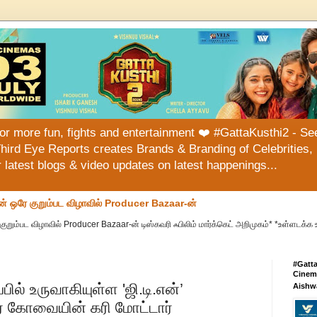
or more fun, fights and entertainment ❤️ #GattaKusthi2 - See
hird Eye Reports creates Brands & Branding of Celebrities, 
or latest blogs & video updates on latest happenings...
ன் ஒரே குறும்பட விழாவில் Producer Bazaar-ன்
குறும்பட விழாவில் Producer Bazaar-ன் டிஸ்கவரி ஃபிலிம் மார்க்கெட் அறிமுகம்* *உள்ளடக்க 
#Gatt
Cinema
பில் உருவாகியுள்ள 'ஜி.டி.என்’
Aishw
லர் கோவையின் கரி மோட்டார்