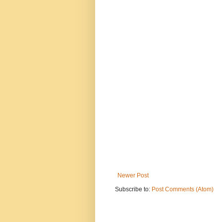
Newer Post
Subscribe to:
Post Comments (Atom)