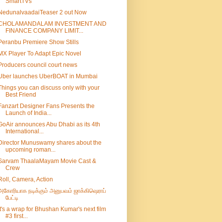
SmartTVs
NedunalvaadaiTeaser 2 out Now
CHOLAMANDALAM INVESTMENT AND
FINANCE COMPANY LIMIT...
Peranbu Premiere Show Stills
MX Player To Adapt Epic Novel
Producers council court news
Uber launches UberBOAT in Mumbai
Things you can discuss only with your
Best Friend
Fanzart Designer Fans Presents the
Launch of India...
GoAir announces Abu Dhabi as its 4th
International...
Director Munuswamy shares about the
upcoming roman...
Sarvam ThaalaMayam Movie Cast &
Crew
Roll, Camera, Action
அகோரியாக நடிக்கும் அனுபவம் ஜாக்கிஷெராப்
பேட்டி
It's a wrap for Bhushan Kumar's next film
#3 first...