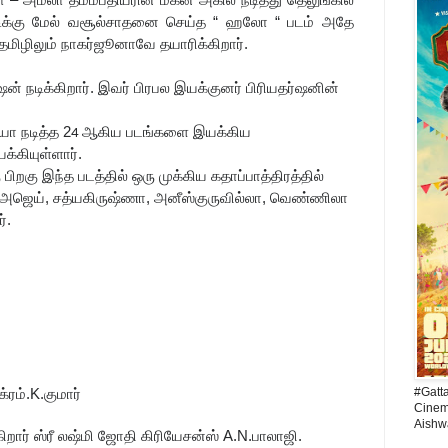
னா – அமலா தம்மபதியரின் மகன் அகில் நடித்து தெலுங்கில்
ோடிக்கு மேல் வசூல்சாதனை செய்த “ ஹலோ “ படம் அதே
தமிழிலும் நாகர்ஜூனாவே தயாரிக்கிறார்.
் நடிக்கிறார். இவர் பிரபல இயக்குனர் பிரியதர்ஷனின்
யா நடித்த 2
ஆகிய படங்களை இயக்கிய
4
க்கியுள்ளார்.
பிறகு இந்த படத்தில் ஒரு முக்கிய கதாப்பாத்திரத்தில்
பு, அஜெய், சத்யகிருஷ்ணா, அனீஸ்குருவில்லா, வெண்ணிலா
்.
#Gatt
ரம்.K.குமார்
Cinema
Aishw
றார் ஸ்ரீ லஷ்மி ஜோதி கிரியேசன்ஸ் A.N.பாலாஜி.