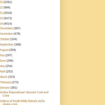
23
(2281)
22
(994)
21
(2918)
20
(3472)
19
(4014)
December
(387)
November
(478)
October
(334)
September
(388)
August
(359)
July
(297)
June
(296)
May
(254)
April
(252)
March
(315)
February
(273)
January
(381)
Vantha Rajavathaan Varuven Cast and
Crew
Sultana of South Nikki Galrani set to
shake a leg ...