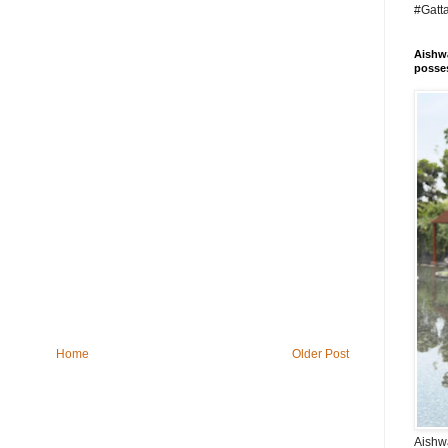
#Gatt
Aishwa
posses
Home
Older Post
Aishwa