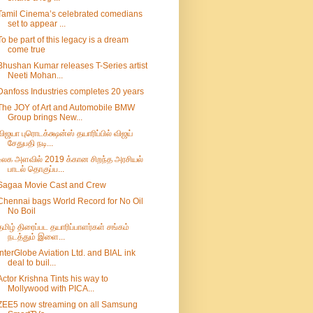
Tamil Cinema’s celebrated comedians
set to appear ...
To be part of this legacy is a dream
come true
Bhushan Kumar releases T-Series artist
Neeti Mohan...
Danfoss Industries completes 20 years
The JOY of Art and Automobile BMW
Group brings New...
விஜயா புரொடக்க்ஷன்ஸ் தயாரிப்பில் விஜய்
சேதுபதி நடி...
உலக அளவில் 2019 க்கான சிறந்த அரசியல்
பாடல் தொகுப்ப...
Sagaa Movie Cast and Crew
Chennai bags World Record for No Oil
No Boil
தமிழ் திரைப்பட தயாரிப்பாளர்கள் சங்கம்
நடத்தும் இளை...
InterGlobe Aviation Ltd. and BIAL ink
deal to buil...
Actor Krishna Tints his way to
Mollywood with PICA...
ZEE5 now streaming on all Samsung