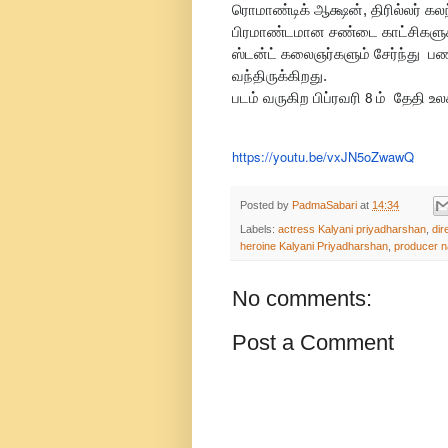
ரொமாண்டிக் ஆக்ஷன், திரில்லர் கல
பிரமாண்டமான சண்டை காட்சிகளுக
ஸ்டன்ட் கலைஞர்களும் சேர்ந்து பணி
வந்திருக்கிறது.
படம் வருகிற பிப்ரவரி
ம் தேதி உல
8
https://youtu.be/vxJN5oZwawQ
Posted by
PadmaSabari
at
14:34
Labels:
actress Kalyani priyadharshan
,
dir
heroine Kalyani Priyadharshan
,
producer n
No comments:
Post a Comment