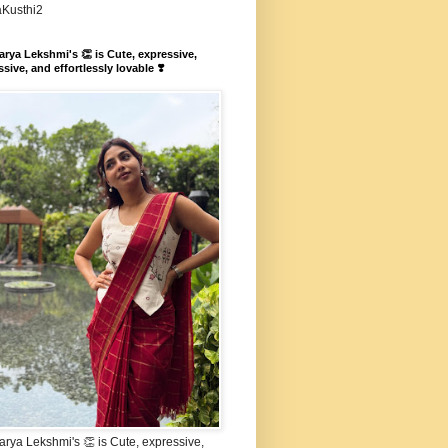
aKusthi2
rya Lekshmi's 👏 is Cute, expressive,
sive, and effortlessly lovable ❣️
rya Lekshmi's 👏 is Cute, expressive,