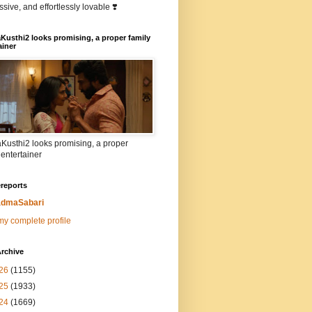
sive, and effortlessly lovable ❣️
Kusthi2 looks promising, a proper family
ainer
Kusthi2 looks promising, a proper
 entertainer
reports
dmaSabari
y complete profile
rchive
26
(1155)
25
(1933)
24
(1669)