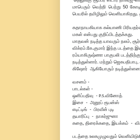
தெலுங்கு சூப்பர் ஸ்டார் நாகர்ஜு
மாபெரும் வெற்றி பெற்று 50 க
பெயரில் தமிழிலும் வெளியாகிறது. 
கதாநாயகியாக கல்யாணி பிரியதர்ஷன
மகள் என்பது குறிப்பிடத்தக்கது.
மாதவன் நடித்த யாவரும் நலம், சூர்
விக்ரம்.கே.குமார் இந்த படத்தை இய
ரம்யாகிருஷ்ணா பாகுபலி படத்திற்கு 
நடித்துள்ளார். மற்றும் ஜெகபதிபா
கிஷோர் ஆகியோரும் நடித்துள்ளனர
வசனம் -
பாடல்கள் -
ஒளிப்பதிவு -
வினோத்
P.S.
இசை - அனூப் ரூபன்ஸ்
எடிட்டிங் - பிரவீன் புடி
தயாரிப்பு - நாகர்ஜுனா
கதை, திரைக்கதை, இயக்கம் - விக்
படத்தை உலகமுழுவதும் வெளியிடுகி