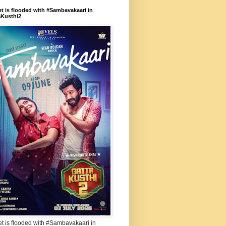
et is flooded with #Sambavakaari in
aKusthi2
et is flooded with #Sambavakaari in