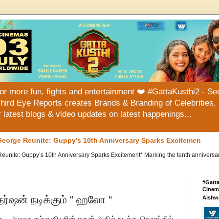
or more fun, fights and entertainment ❤️ #GattaKusthi2 - See
hird Eye Reports creates Brands & Branding of Celebrities, 
or latest blogs & video updates on latest happenings...
eorge Reunite: Guppy’s 10th Anniversary Sparks Excitemen
te: Guppy’s 10th Anniversary Sparks Excitement* Marking the tenth anniversary of
#Gatt
Cinema
தர்ஷன் நடிக்கும் “ ஹலோ “
Aishw