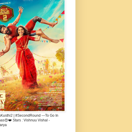
aKusthi2 | #SecondRound —To Go In
s😍❤️ Stars : Vishnuu Vishal -
arya