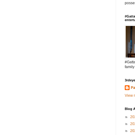
posses
#Gatta
entert
#Gatta
family
3rdeye
Pa
View m
Blog A
►
20
►
20
►
20