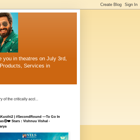
 you in theatres on July 3rd,
Products, Services in
 the critically accl...
aKusthi2 | #SecondRound —To Go In
s😍❤️ Stars : Vishnuu Vishal -
arya