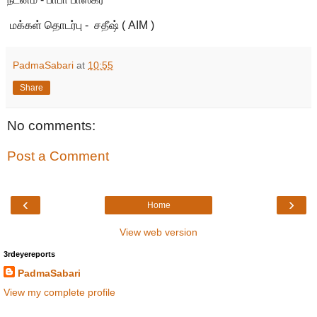
மக்கள் தொடர்பு - சதீஷ் ( AIM )
PadmaSabari
at
10:55
Share
No comments:
Post a Comment
‹
›
Home
View web version
3rdeyereports
PadmaSabari
View my complete profile