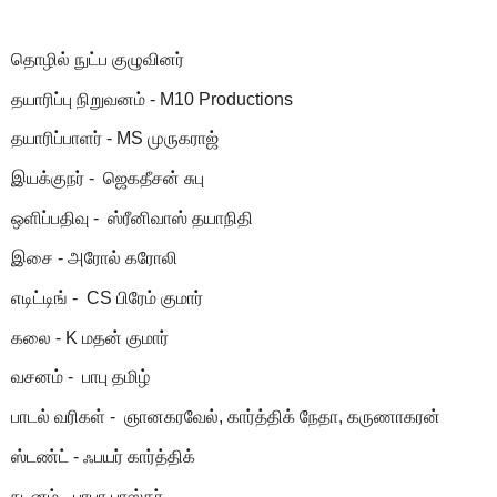
தொழில் நுட்ப குழுவினர்
தயாரிப்பு நிறுவனம் - M10 Productions
தயாரிப்பாளர் - MS முருகராஜ்
இயக்குநர் - ஜெகதீசன் சுபு
ஒளிப்பதிவு - ஸ்ரீனிவாஸ் தயாநிதி
இசை - அரோல் கரோலி
எடிட்டிங் - CS பிரேம் குமார்
கலை - K மதன் குமார்
வசனம் - பாபு தமிழ்
பாடல் வரிகள் - ஞானகரவேல், கார்த்திக் நேதா, கருணாகரன்
ஸ்டண்ட் - ஃபயர் கார்த்திக்
நடனம் - பாபா பாஸ்கர்