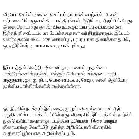
வீடியோ கேம்ஸ் டிசைன் செய்யும் நாயகன் வாழ்வில், அவன்
கற்பனையில் உருவாக்கிய பாத்திரங்கள், நேரில் வர ஆரம்பிக்கிறது.
அதை தொடர்ந்து ஓர் இரவில் நடக்கும் பரபரப்பு சம்பவங்களே,
இந்தத் திரைப்படம். பல பேய்க்கதைகள் வந்திருந்தாலும், இப்படம்
உணர்வுகளை மையமாக கொண்டு, பரபரப்பான திரைக்கதையில்,
ஒரு திரில்லர் டிராமாவாக உருவாகியுள்ளது.
இப்படத்தில் வெற்றி, ஷிவானி நாராயணன் முதன்மை
பாத்திரங்களில் நடிக்க, மன்சூர் அலிகான், சந்தான பாரதி,
ராஜ்குமார், ஜார்ஜ், தீபா, பொன்னம்பலம், சேஷு, கல்கி ஆகியோர்
முக்கிய பாத்திரங்களில் நடித்துள்ள்னர்.
ஓர் இரவில் நடக்கும் இக்கதை, முழுக்க சென்னை ஈ சி ஆர்
பகுதிகளில் படமாக்கப்பட்டுள்ளது. விரைவில் இப்படத்தின் ஃபர்ஸ்ட்
லுக் வெளியாகவுள்ளது. படத்தின் டிரெய்லர், இசை மற்றும்
திரையரங்கு வெளியீடு குறித்த அறிவிப்புகள் விரைவில்
அதிகாரப்பூர்வமாக அறிவிக்கப்படும்.