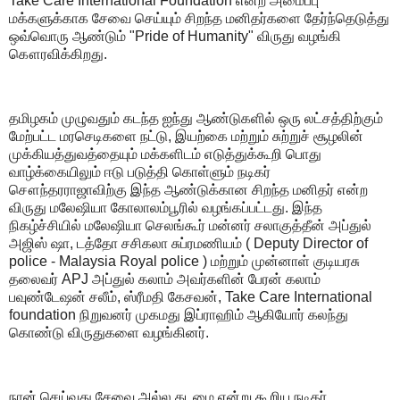
Take Care International Foundation என்ற அமைப்பு
மக்களுக்காக சேவை செய்யும் சிறந்த மனிதர்களை தேர்ந்தெடுத்து
ஒவ்வொரு ஆண்டும் "Pride of Humanity" விருது வழங்கி
கௌரவிக்கிறது.
தமிழகம் முழுவதும் கடந்த ஐந்து ஆண்டுகளில் ஒரு லட்சத்திற்கும்
மேற்பட்ட மரசெடிகளை நட்டு, இயற்கை மற்றும் சுற்றுச் சூழலின்
முக்கியத்துவத்தையும் மக்களிடம் எடுத்துக்கூறி பொது
வாழ்க்கையிலும் ஈடு படுத்தி கொள்ளும் நடிகர்
சௌந்தரராஜாவிற்கு இந்த ஆண்டுக்கான சிறந்த மனிதர் என்ற
விருது மலேஷியா கோலாலம்பூரில் வழங்கப்பட்டது. இந்த
நிகழ்ச்சியில் மலேஷியா செலங்கூர் மன்னர் சலாகுத்தீன் அப்துல்
அஜிஸ் ஷா, டத்தோ சசிகலா சுப்ரமணியம் ( Deputy Director of
police - Malaysia Royal police ) மற்றும் முன்னாள் குடியரசு
தலைவர் APJ அப்துல் கலாம் அவர்களின் பேரன் கலாம்
பவுண்டேஷன் சலீம், ஸ்ரீமதி கேசவன், Take Care International
foundation நிறுவனர் முகமது இப்ராஹிம் ஆகியோர் கலந்து
கொண்டு விருதுகளை வழங்கினர்.
நான் செய்வது சேவை அல்ல கடமை என்று கூறிய நடிகர்