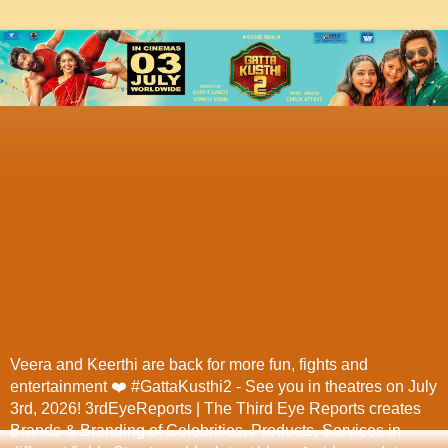
Veera and Keerthi are back for more fun, fights and
entertainment ❤️ #GattaKusthi2 - See you in theatres on July
3rd, 2026! 3rdEyeReports | The Third Eye Reports creates
Brands & Branding of Celebrities, Products, Services in