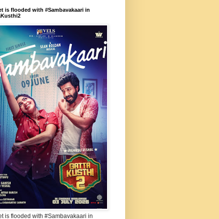
et is flooded with #Sambavakaari in
aKusthi2
et is flooded with #Sambavakaari in