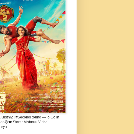
aKusthi2 | #SecondRound —To Go In
s😍❤️ Stars : Vishnuu Vishal -
arya