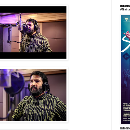
Intern
#Gatt
Intern