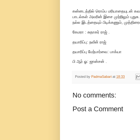
கன்னடத்தில் ரொம்ப மரியாதையுடன் கவன
பாடல்கள் அவரின் இசை முற்றிலும் புதுசு
நல்ல இடத்தையும் பிடிக்கணும், முத்தி
கேமரா : சுதாகர் ராஜ் .
தயாரிப்பு: நவீன் ராஜ்
தயாரிப்பு மேற்பார்வை: பாக்யா
பி ஆர் ஓ: ஜான்சன் .
Posted by
PadmaSabari
at
18:33
No comments:
Post a Comment