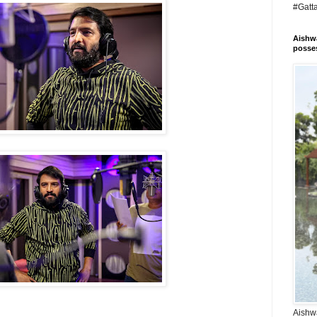
#Gatt
Aishwa
posses
Aishwa