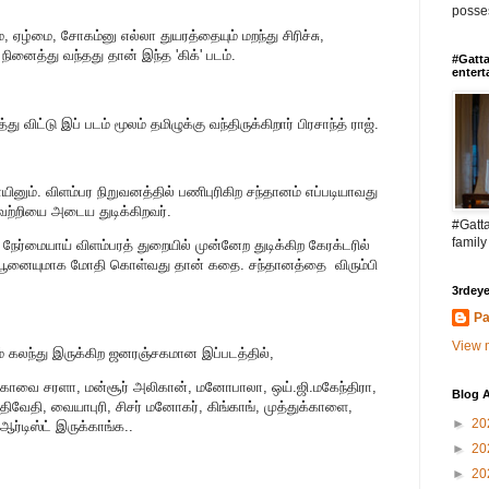
posses
ை, ஏழ்மை, சோகம்னு எல்லா துயரத்தையும் மறந்து சிரிச்சு,
னைத்து வந்தது தான் இந்த 'கிக்' படம்.
#Gatta
entert
ிட்டு இப் படம் மூலம் தமிழுக்கு வந்திருக்கிறார் பிரசாந்த் ராஜ்.
யினும். விளம்பர நிறுவனத்தில் பணிபுரிகிற சந்தானம் எப்படியாவது
வெற்றியை அடைய துடிக்கிறவர்.
#Gatta
family
நேர்மையாய் விளம்பரத் துறையில் முன்னேற துடிக்கிற கேரக்டரில்
ியும் பூனையுமாக மோதி கொள்வது தான் கதை. சந்தானத்தை விரும்பி
3rdeye
Pa
View m
ம் கலந்து இருக்கிற ஜனரஞ்சகமான இப்படத்தில்,
, கோவை சரளா, மன்சூர் அலிகான், மனோபாலா, ஒய்.ஜி.மகேந்திரா,
Blog A
ிவேதி, வையாபுரி, சிசர் மனோகர், கிங்காங், முத்துக்காளை,
►
20
்டிஸ்ட் இருக்காங்க..
►
20
►
20