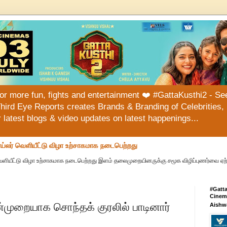
or more fun, fights and entertainment ❤️ #GattaKusthi2 - See
hird Eye Reports creates Brands & Branding of Celebrities, 
or latest blogs & video updates on latest happenings...
ய்லர் வெளியீட்டு விழா உற்சாகமாக நடைபெற்றது
வெளியீட்டு விழா உற்சாகமாக நடைபெற்றது இளம் தலைமுறையினருக்கு சமூக விழிப்புணர்வை ஏற்பட
#Gatt
Cinema
ன்முறையாக சொந்தக் குரலில் பாடினார்
Aishw