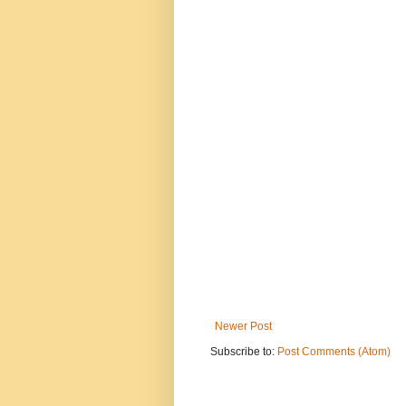
Newer Post
Subscribe to:
Post Comments (Atom)