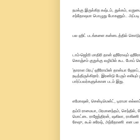
நமக்கு இருக்கிற கஷ்டம், துக்கம், வறும
சந்தோஷமா பொழுது போகணும்.. அப்படி நி
பல ஹிட் படங்களை கன்னடத்தில் கொடுத்து வ
டாம்-ஜெர்ரி மாதிரி தான் ஹீரோவும் ஹீரோ
கொஞ்சம் குறுக்கு வழியில் கூட போய் 
'தாராள பிரபு' ஹீரோயின் தான்யா ஹோப், 
நடித்திருக்கிறார். இரண்டு பேரும் எல
பார்ப்பவர்களுக்கான படம் இது.
எமோஷன், சென்டிமென்ட், டிராமா எல்லா
தம்பி ராமையா, பிரமானந்தம், செந்தில்
மொட்டை ராஜேந்திரன், ஷகிலா, ராகிணி த
சேஷு, கூல் சுரேஷ், அந்தோணி என பல ஆர