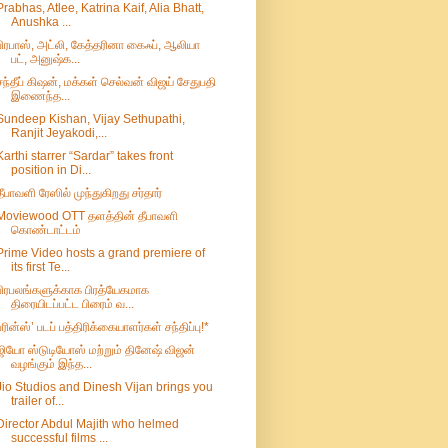
Prabhas, Atlee, Katrina Kaif, Alia Bhatt,
Anushka ...
பிரபாஸ், அட்லி, கேத்தரினா கைஃப், ஆலியா
பட், அனுஷ்க...
சந்தீப் கிஷன், மக்கள் செல்வன் விஜய் சேதுபதி
இணைந்த...
Sundeep Kishan, Vijay Sethupathi,
Ranjit Jeyakodi,...
Karthi starrer “Sardar” takes front
position in Di...
தீபாவளி ரேஸில் முந்துகிறது சர்தார்
Moviewood OTT தளத்தின் தீபாவளி
கொண்டாட்டம்
Prime Video hosts a grand premiere of
its first Te...
பிரபலங்களுக்காக பிரத்யேகமாக
திரையிடப்பட்ட பிரைம் வ...
ப்ரின்ஸ்’ படப் பத்திரிக்கையாளர்கள் சந்திப்பு!*
ஜியோ ஸ்டுடியோஸ் மற்றும் தினேஷ் விஜன்
வழங்கும் இந்த...
Jio Studios and Dinesh Vijan brings you
trailer of...
Director Abdul Majith who helmed
successful films ...