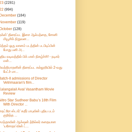
23
(2281)
22
(994)
December
(184)
November
(119)
October
(128)
தக்ஸ்' திரைப்பட இசை ஆல்பத்தை, சோனி
மியூசிக் நிறுவன...
நித்தம் ஒரு வானம் படத்தின் படபிடிப்பின்
போது பனி அ...
புதிய வடிவத்தில் பிக் பாஸ் நிகழ்ச்சி! - நடிகர்
மன்...
வெற்றிமாறனின் திரைப்பட கல்லூரியில் 2-வது
பேட்ச் மா...
Batch-II admissions of Director
Vetrimaaran's film...
Kalangalail Aval Vasantham Movie
Review
Nitro Star Sudheer Babu’s 18th Film
With Director ...
நைட்ரோ ஸ்டார்' சுதீர் பாபுவின் புதிய படம்
குறித்த ...
சமந்தாவின் ஆக்‌ஷன் த்ரில்லர் கதையான
‘யசோதா’வின் ட்...