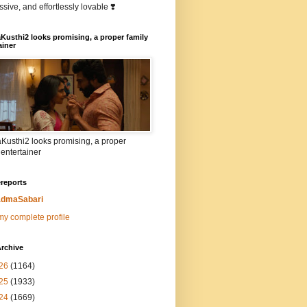
sive, and effortlessly lovable ❣️
Kusthi2 looks promising, a proper family
ainer
Kusthi2 looks promising, a proper
 entertainer
reports
dmaSabari
y complete profile
rchive
26
(1164)
25
(1933)
24
(1669)