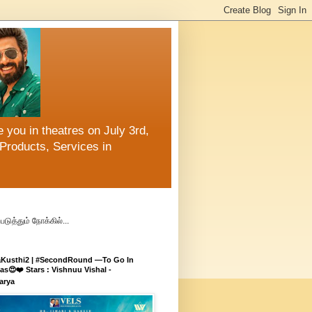
 you in theatres on July 3rd,
Products, Services in
ுத்தும் நோக்கில்...
aKusthi2 | #SecondRound —To Go In
s😍❤️ Stars : Vishnuu Vishal -
arya