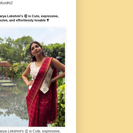
aKusthi2
rya Lekshmi's 👏 is Cute, expressive,
sive, and effortlessly lovable ❣️
rya Lekshmi's 👏 is Cute, expressive,