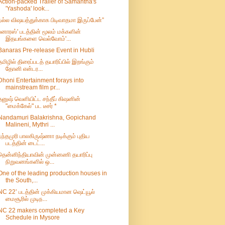
Action-packed Trailer of Samantha's
'Yashoda' look...
நல்ல விஷயத்துக்காக பிடிவாதமா இருப்பேன்”
பனாரஸ்' படத்தின் மூலம் மக்களின்
இதயங்களை வெல்வோம்'...
Banaras Pre-release Event in Hubli
தமிழில் திரைப்படத் தயாரிப்பில் இறங்கும்
தோனி என்டர...
Dhoni Entertainment forays into
mainstream film pr...
தனுஷ் வெளியிட்ட சந்தீப் கிஷனின்
"மைக்கேல்" பட டீசர் *
Nandamuri Balakrishna, Gopichand
Malineni, Mythri ...
நந்தமுரி பாலகிருஷ்ணா நடிக்கும் புதிய
படத்தின் டைட்...
தென்னிந்தியாவின் முன்னணி தயாரிப்பு
நிறுவனங்களில் ஒ...
One of the leading production houses in
the South,...
NC 22’ படத்தின் முக்கியமான ஷெட்யூல்
மைசூரில் முடிந...
NC 22 makers completed a Key
Schedule in Mysore