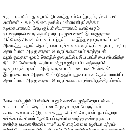
சரும பராமரிப்பு துறையில் நிபுணத்துவம் பெற்றிருக்கும் டெய்சி
மோர்கன் - தமிழ் திரையுலகில் முன்னணி நட்சத்திர
நடிகையாகவும், லேடி சூப்பர் ஸ்டாராகவும் வலம் வரும்
நயன்தாராவின் நட்சத்திர ஈர்ப்பு - முன்னணி இயக்குநரான
விக்னேஷ் சிவனின் படைப்பாற்றல்.. என இந்த மூவரும் கூட்டணி
அமைத்து, தோல் தொடர்பான பிரச்சனைகளுக்கும், சரும பராமரிப்பு
தொடர்பான அழகு சாதன பொருட்களை உயர் தரத்துடன்
வழங்குவதன் மூலம் தொழில் துறையில் புதிய புரட்சியை ஏற்படுத்த
திட்டமிட்டுள்ளனர். ஆசியா மற்றும் ஐரோப்பிய சந்தையில்
நுழைவதன் மூலம்.. அவர்களுடைய பிராண்டான '9 ஸ்கின்'-
இயற்கையான அழகை மேம்படுத்தும் புதுமையான தோல் பராமரிப்பு
தொடர்பான அழகு சாதன பொருட்களை வழங்கவிருக்கிறார்கள்.
கோலாலம்பூரில் '9 ஸ்கின்' எனும் வணிக முத்திரையுடன் கூடிய
சரும பராமரிப்பு தொடர்பான அழகு சாதன பொருட்கள்
கோலாகலமாக அறிமுகமாகிறது. டெய்சி மோர்கன்- நயன்தாரா
-விக்னேஷ் சிவன் ஆகியோர் ஒன்றிணைந்து தங்களுடைய
தனித்துவமான தோல் பராமரிப்பு பொருட்களை ஆசியா மற்றும்
ஐரோப்பிய சந்தையில் அறிமுகப்படுத்துவதில் உற்சாகமாக உள்ளனர்‌.