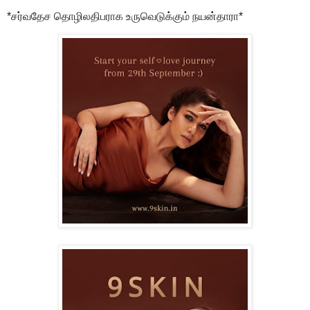
*சர்வதேச தொழிலதிபராக உருவெடுக்கும் நயன்தாரா*