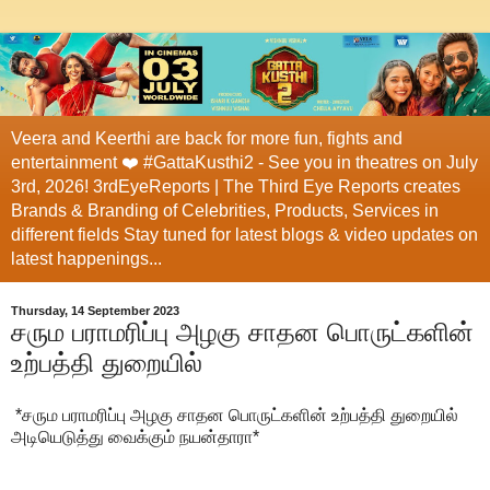
Veera and Keerthi are back for more fun, fights and
entertainment ❤️ #GattaKusthi2 - See you in theatres on July
3rd, 2026! 3rdEyeReports | The Third Eye Reports creates
Brands & Branding of Celebrities, Products, Services in
different fields Stay tuned for latest blogs & video updates on
latest happenings...
Thursday, 14 September 2023
சரும பராமரிப்பு அழகு சாதன பொருட்களின்
உற்பத்தி துறையில்
*சரும பராமரிப்பு அழகு சாதன பொருட்களின் உற்பத்தி துறையில்
அடியெடுத்து வைக்கும் நயன்தாரா*