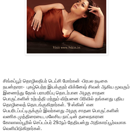
சிங்கப்பூர் தொழிலதிபர் டெய்சி மோர்கன் -பிரபல நடிகை
நயன்தாரா- புகழ்பெற்ற இயக்குநர் விக்னேஷ் சிவன் ஆகிய மூவரும்
இணைந்து தோல் பராமரிப்பு தொடர்பான அழகு சாதன
பொருட்களின் உற்பத்தி மற்றும் விற்பனை பிரிவில் தங்களது புதிய
தொழிலைத் தொடங்குகிறார்கள். '9 ஸ்கின்' என
பெயரிடப்பட்டிருக்கும் இவர்களது அழகு சாதன பொருட்களின்
வணிக முத்திரையை, மலேசிய நாட்டின் தலைநகரான
கோலாலம்பூரில் செப்டம்பர் 29ஆம் தேதியன்று அதிகாரப்பூர்வமாக
வெளியிடுகிறார்கள்.