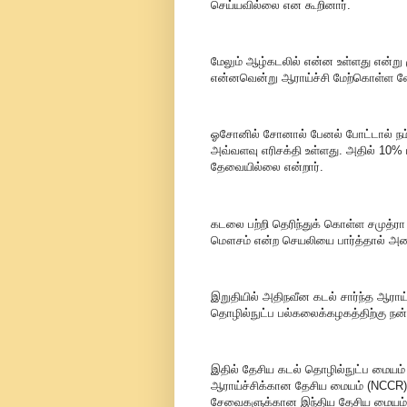
செய்யவில்லை என கூறினார்.
மேலும் ஆழ்கடலில் என்ன உள்ளது என்று
என்னவென்று ஆராய்ச்சி மேற்கொள்ள வேண்
ஓசோனில் சோனால் பேனல் போட்டால் நம்மிட
அவ்வளவு எரிசக்தி உள்ளது. அதில் 10% ம
தேவையில்லை என்றார்.
கடலை பற்றி தெரிந்துக் கொள்ள சமுத்ர
மௌசம் என்ற செயலியை பார்த்தால் அனைத
இறுதியில் அதிநவீன கடல் சார்ந்த ஆராய்
தொழில்நுட்ப பல்கலைக்கழகத்திற்கு நன்ற
இதில் தேசிய கடல் தொழில்நுட்ப மையம்
ஆராய்ச்சிக்கான தேசிய மையம் (NCCR) இ
சேவைகளுக்கான இந்திய தேசிய மையம் (I