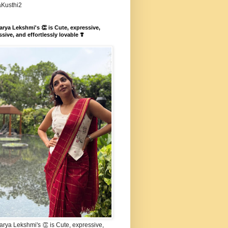
aKusthi2
rya Lekshmi's 👏 is Cute, expressive,
sive, and effortlessly lovable ❣️
rya Lekshmi's 👏 is Cute, expressive,