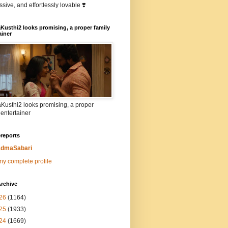
sive, and effortlessly lovable ❣️
Kusthi2 looks promising, a proper family
ainer
Kusthi2 looks promising, a proper
 entertainer
reports
dmaSabari
y complete profile
rchive
26
(1164)
25
(1933)
24
(1669)