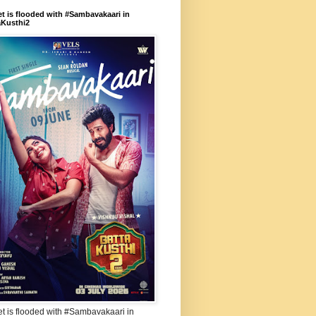
et is flooded with #Sambavakaari in
aKusthi2
et is flooded with #Sambavakaari in