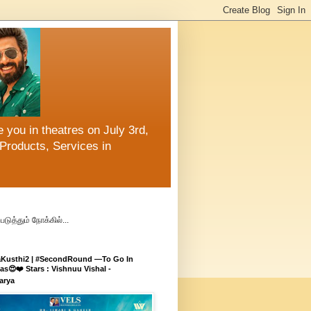
 you in theatres on July 3rd,
Products, Services in
ுத்தும் நோக்கில்...
aKusthi2 | #SecondRound —To Go In
s😍❤️ Stars : Vishnuu Vishal -
arya