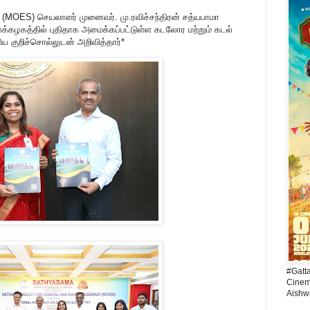
் (MOES) செயலாளர் முனைவர். மு.ரவிச்சந்திரன் சத்யபாமா
ைக்கழகத்தில் புதிதாக அமைக்கப்பட்டுள்ள கடலோர மற்றும் கடல்
ய குறிச்சொல்லுடன் அறிவித்தார்*
#Gatt
Cinema
Aishw