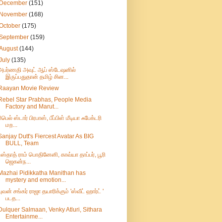
December
(151)
November
(168)
October
(175)
September
(159)
August
(144)
July
(135)
அபர்ணதி அவுட் ஆப் ஸ்டேஷனில்
இருப்பதுதான் தமிழ் சின...
Raayan Movie Review
Rebel Star Prabhas, People Media
Factory and Marut...
ரிபெல் ஸ்டார் பிரபாஸ், பீப்பிள் மீடியா ஃபேக்டரி
மற...
Sanjay Dutt's Fiercest Avatar As BIG
BULL, Team
உஸ்தாத் ராம் பொதினேனி, காவ்யா தாப்பர், பூரி
ஜெகன்ந...
Mazhai Pidikkatha Manithan has
mystery and emotion...
யுவன் சங்கர் ராஜா தயாரிக்கும் 'ஸ்வீட் ஹார்ட் '
படத...
Dulquer Salmaan, Venky Atluri, Sithara
Entertainme...