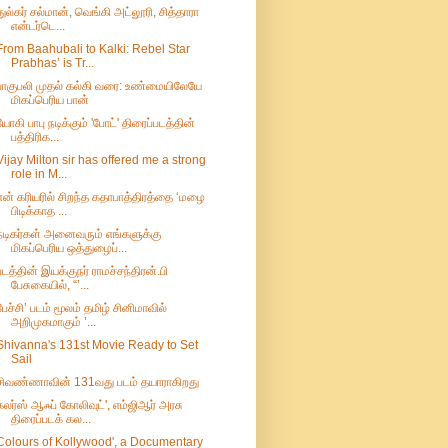
துல்கர் சல்மான், வெங்கி அட்லூரி, சித்தாரா
என்டர்டெ...
From Baahubali to Kalki: Rebel Star
Prabhas’ is Tr...
பாகுபலி முதல் கல்கி வரை: உண்மையிலேயே
மிகப்பெரிய பான்
யோகி பாபு நடிக்கும் 'போட்' திரைப்படத்தின்
பத்திரிக...
Vijay Milton sir has offered me a strong
role in M...
என் கரியரில் சிறந்த கதாபாத்திரத்தை ‘மழை
பிடிக்காத ...
நடிகர்கள் அனைவரும் எங்களுக்கு
மிகப்பெரிய ஒத்துழைப்...
படத்தின் இயக்குநர் ராமச்சந்திரன்.பி
பேசுகையில், “’...
பேச்சி’ படம் மூலம் தமிழ் சினிமாவில்
அறிமுகமாகும் ’...
Shivanna's 131st Movie Ready to Set
Sail
சிவண்ணாவின் 131வது படம் தயாராகிறது
கலர்ஸ் ஆஃப் கோலிவுட்', எம்ஜிஆர் அரசு
திரைப்படக் கல...
Colours of Kollywood', a Documentary