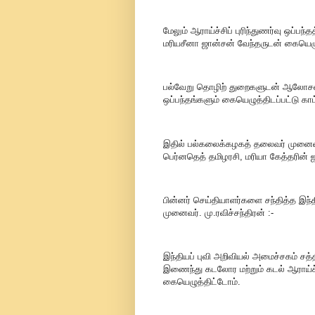
மேலும் ஆராய்ச்சிப் புரிந்துணர்வு ஒப்ப
மரியசீனா ஜான்சன் வேந்தருடன் கையெழுத
பல்வேறு தொழிற் துறைகளுடன் ஆலோசனை மற
ஒப்பந்தங்களும் கையெழுத்திடப்பட்டு காட்
இதில் பல்கலைக்கழகத் தலைவர் முனைவர
பெர்னதெத் தமிழரசி, மரியா கேத்தரின
பின்னர் செய்தியாளர்களை சந்தித்த இந
முனைவர். மு.ரவிச்சந்திரன் :-
இந்தியப் புவி அறிவியல் அமைச்சகம் சத
இணைந்து கடலோர மற்றும் கடல் ஆராய்ச்ச
கையெழுத்திட்டோம்.