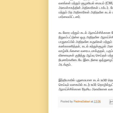
வளங்கள் மற்றும் சூழலியல் மையம் (CMLR
அமைச்சகத்தின் அதிகாரிகள் டாக்டர். கோ
மற்றும் பிற அதிகாரிகள் அதிநவீன கடல் 
பார்வையிட்டனர்.
கடலோர மற்றும் கடல் ஆராய்ச்சிக்கான த
நிறுவப்பட்டுள்ள ஒரு அதிநவீன ஆராய்ச்சி
பாதுகாப்பில் அதிநவீன கருவிகள் மற்று
கண்காணித்தல், கடல் சுற்றுச்சூழல் அமைப
வாழ்விடங்களை வரைபடமாக்குதல், பகுப்ப
விளைவுகள் குறித்து ஆய்வு செய்தல் மற்
நிபுணர்களிடையே இடைநிலை ஒத்துழைப
அடங்கும்.
இந்தியாவில் புதுமையான கடல் உயிரி தொ
செய்யும் வகையில் கடற் உயிர் தொழில்நு
ஆராய்ச்சிக்கான தேசிய அளவிலான வச
Posted by
PadmaSabari
at
13:06