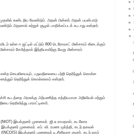
►
►
►
 முதலில் கண்டறிய வேண்டும். அதன் பின்னர் அதன் பயன்பாடு
►
டும் அதனால் சுற்றுச் சூழல் பாதிக்கப்படக் கூடாது என்றார்.
►
▼
ம் உள்ள ஈ ஜட்டில் மட்டும் 800 டெரோவாட் மின்சாரம் கிடைக்கும்
ின்சாரம் சேமித்தால் இந்தியாவிற்கு வேறு மின்சாரம்
ா என்ற செயலியையும், பருவநிலையை பற்றி தெரிந்துக் கொள்ள
்தும் தெரிந்துக் கொள்ளலாம் என்றார்.
ச்சி கூடத்தை அரசுக்கு அற்பணித்த சத்தியபாமா அறிவியல் மற்றும்
ியை தெரிவித்து பாராட்டினார்.
 (NIOT) இயக்குனர் முனைவர். ஜி.ஏ.ராமதாஸ், கடலோர
யக்குனர் முனைவர். எம். வி. ரமண மூர்த்தி, கடற் தகவல்
NCOIS) இயக்குனர் முனைவர் டி.சீனிவாச குமார், கடற் வாழ்