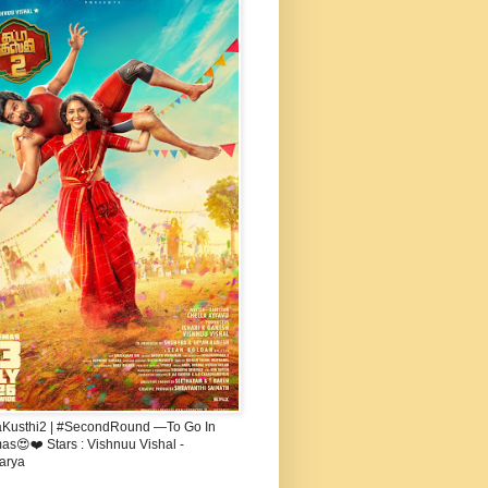
aKusthi2 | #SecondRound —To Go In
s😍❤️ Stars : Vishnuu Vishal -
arya