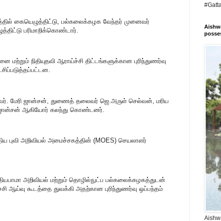
#Gatt
ந்தத்தில் கையெழுத்திட்டு, பல்கலைக்கழக வேந்தர் முனைவர்
Aishwa
்திட்டு பரிமாறிக்கொண்டார்.
posses
்றும் நிதியுதவி ஆராய்ச்சி திட்டங்களுக்கான புரிந்துணர்வு
சிப்படுத்தப்பட்டன.
். மேரி ஜான்சன், துணைத் தலைவர் ஜெ.அருள் செல்வன், மரிய
் ஜான்சன் ஆகியோர் கலந்து கொண்டனர்.
்திய புவி அறிவியல் அமைச்சகத்தின் (MOES) செயலாளர்
்தியபாமா அறிவியல் மற்றும் தொழில்நுட்ப பல்கலைக்கழகத்துடன்
ி ஆய்வு கூடத்தை துவக்கி அதற்கான புரிந்துணர்வு ஒப்பந்தம்
Aishwa