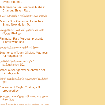
by the studen...
Bellamkonda Sai Sreenivas,Mahesh
Chandu, Shiven Ra...
பெல்லம்கொண்டா சாய் ஸ்ரீனிவாஸ், மகேஷ்
Director Susi Ganeshan Launches
Brand New Motion P...
57வது வேர்ல்ட் ஃபெஸ்ட் ஹூஸ்டன் ரெமி
விருது 2024 இல...
Filmmaker Raju Murugan presents
’Parari’ wins Bes...
தனது பிறந்தநாளை முதியோர் இல்ல
Experience A Touch Of Mass Madness,
SJ Suryah’s Sp...
நானியின் “சூர்யா’ஸ் சாட்டர்டே”
படத்திலிருந்து, SJ...
Actor Sakshi Agarwal celebrates her
birthday with ...
கீர்த்தி சுரேஷ் நடிக்கும் 'ரகு தாத்தா' படத்தின்
இச...
The audio of Raghu Thatha, a film
produced by
இயக்குநர் பாலா மீது தயாரிப்பாளர் விஏ துரை
தொடர்ந்த...
நகுலுக்கு நான் அக்கா அல்ல அம்மா : நடிகை