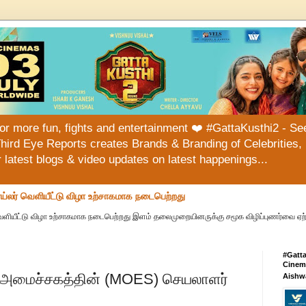
or more fun, fights and entertainment ❤️ #GattaKusthi2 - See
hird Eye Reports creates Brands & Branding of Celebrities, 
or latest blogs & video updates on latest happenings...
ய்லர் வெளியீட்டு விழா உற்சாகமாக நடைபெற்றது
வெளியீட்டு விழா உற்சாகமாக நடைபெற்றது இளம் தலைமுறையினருக்கு சமூக விழிப்புணர்வை ஏற்பட
#Gatt
Cinema
ல் அமைச்சகத்தின் (MOES) செயலாளர்
Aishw