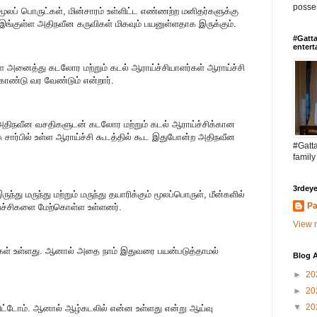
posses
மூலப் பொருட்கள், மின்சாரம் உள்ளிட்ட எண்ணற்ற மனிதர்களுக்கு
்குள்ள அதிநவீன கருவிகள் மிகவும் பயனுள்ளதாக இருக்கும்.
#Gatta
entert
ள்ள அனைத்து கடலோர மற்றும் கடல் ஆராய்ச்சியாளர்கள் ஆராய்ச்சி
ொண்டு வர வேண்டும் என்றார்.
 அதிநவீன வசதிகளுடன் கடலோர மற்றும் கடல் ஆராய்ச்சிக்கான
ு சார்பில் உள்ள ஆராய்ச்சி கூடத்தில் கூட இதுபோன்ற அதிநவீன
#Gatta
family
3rdeye
ந்து மருந்து மற்றும் மருந்து தயாரிக்கும் மூலப்பொருள், மீன்களில்
Pa
்ச்சிகளை மேற்கொள்ள உள்ளனர்.
View m
கள் உள்ளது. ஆனால் அதை நாம் இதுவரை பயன்படுத்தாமல்
Blog A
►
20
►
20
▼
20
ிட்டோம். ஆனால் ஆழ்கடலில் என்ன உள்ளது என்று ஆய்வு