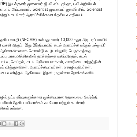
E) இயக்குனர் முனைவர் ஜி.வி.எம். குப்தா, புவி அறிவியல்
பால் அய்யங்கார், Scientist முனைவர் ஜக்விர் சிங், Scientist
மற்றும் கடல்சார் ஆராய்ச்சிக்கான தேசிய வசதியைப்
ேசிய வசதி (NFCMR) என்பது சுமார் 10,000 சதுர அடி பரப்பளவில்
 வசதி ஆகும். இது இந்தியாவில் கடல் ஆராய்ச்சி மற்றும் பல்லுயிர்
ம் ஆய்வகங்களைக் கொண்டு கடற் பல்லுயிர் பெருக்கத்தை
்பு மாசுபடுத்திகளின் தாக்கத்தை மதிப்பிடுதல், கடல்
ாய்வு செய்தல், கடல் அமிலமயமாக்கல், காலநிலை மாற்றத்தின்
றும் விஞ்ஞானிகள், ஆராய்ச்சியாளர்கள், தொழிலதிபர்கள்,
்பை வளர்த்தல் ஆகியவை இதன் முதன்மை நோக்கங்களில்
ழில்நுட்ப தீர்வுகளுக்கான முக்கியமான தேவையை நிவர்த்தி
ட்பவியல் தேசிய பயிலரங்கம் கடலோர மற்றும் கடல்சார்
திகள் உள்ளன.