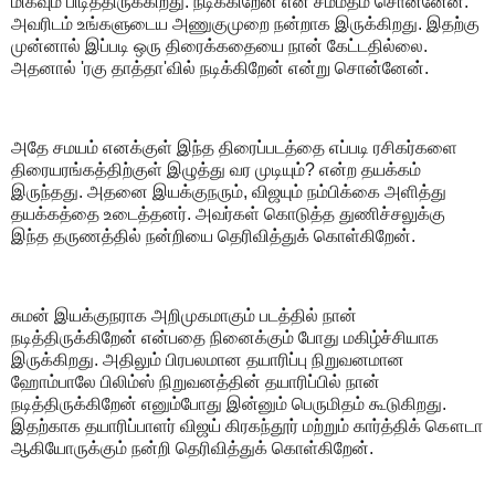
மிகவும் பிடித்திருக்கிறது. நடிக்கிறேன் என சம்மதம் சொன்னேன்.
அவரிடம் உங்களுடைய அணுகுமுறை நன்றாக இருக்கிறது. இதற்கு
முன்னால் இப்படி ஒரு திரைக்கதையை நான் கேட்டதில்லை.
அதனால் 'ரகு தாத்தா'வில் நடிக்கிறேன் என்று சொன்னேன்.
அதே சமயம் எனக்குள் இந்த திரைப்படத்தை எப்படி ரசிகர்களை
திரையரங்கத்திற்குள் இழுத்து வர முடியும்? என்ற தயக்கம்
இருந்தது. அதனை இயக்குநரும், விஜயும் நம்பிக்கை அளித்து
தயக்கத்தை உடைத்தனர். அவர்கள் கொடுத்த துணிச்சலுக்கு
இந்த தருணத்தில் நன்றியை தெரிவித்துக் கொள்கிறேன்.
சுமன் இயக்குநராக அறிமுகமாகும் படத்தில் நான்
நடித்திருக்கிறேன் என்பதை நினைக்கும் போது மகிழ்ச்சியாக
இருக்கிறது. அதிலும் பிரபலமான தயாரிப்பு நிறுவனமான
ஹோம்பாலே பிலிம்ஸ் நிறுவனத்தின் தயாரிப்பில் நான்
நடித்திருக்கிறேன் எனும்போது இன்னும் பெருமிதம் கூடுகிறது.‌
இதற்காக தயாரிப்பாளர் விஜய் கிரகந்தூர் மற்றும் கார்த்திக் கௌடா
ஆகியோருக்கும் நன்றி தெரிவித்துக் கொள்கிறேன்.