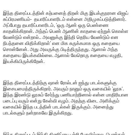
இந்த திரைப்படத்தின் கற்பனைத் திறன் மிகு இயக்குநரான விஜய்
சுப்பிரமணியம்- தயாரிப்பாளரிடம் என்னை அறிமுகப்படுத்தினார்.‌
அப்போது தயாரிப்பாளரிடம், 'ஒரு ஆண் ஒரு பெண்ணை
காதலிக்கிறான். அந்தப் பெண் ஆணின் காதலை ஏற்றுக் கொள்ள
வேண்டும் என்றால்.. அவனுக்கு இந்தி தெரிய வேண்டும் என
நிபந்தனை விதிக்கிறாள்' என மிக சுருக்கமாக ஒரு கதையை
சொன்னேன். அது அவருக்கு பிடித்திருந்தது. ஆனால் அந்த
கதையை இயக்கவில்லை.‌ ஆனால் வேறொரு கதையை எழுதி,
இயக்கியிருக்கிறேன்.‌
இந்த திரைப்படத்திற்கு ஷான் ரோல்டன் ஐந்து பாடல்களுக்கு
இசையமைத்திருக்கிறார். அவரும் நானும் ஒரு வகையில் 'லூசு'.
இந்த இரண்டு லூசும் சேர்ந்து பணியாற்றினால் என்ன மாதிரியான
படைப்பு வரும் என்று கேள்வி எழும். அதற்கு விடை அளிக்கும்
வகையில் இந்த படத்தின் பாடல்கள் இருக்கும். அனைத்து
பாடல்களும் நன்றாகவே இருக்கிறது.
இந்த திரைப்படம் இந்தி திணிப்பை பற்றி பேசவில்லை. பெண்கள்