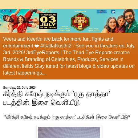
Veera and Keerthi are back for more fun, fights and
entertainment ❤️ #GattaKusthi2 - See you in theatres on July
3rd, 2026! 3rdEyeReports | The Third Eye Reports creates
Brands & Branding of Celebrities, Products, Services in
different fields Stay tuned for latest blogs & video updates on
latest happenings...
Sunday, 21 July 2024
கீர்த்தி சுரேஷ் நடிக்கும் 'ரகு தாத்தா'
படத்தின் இசை வெளியீடு
*கீர்த்தி சுரேஷ் நடிக்கும் 'ரகு தாத்தா' படத்தின் இசை வெளியீடு*