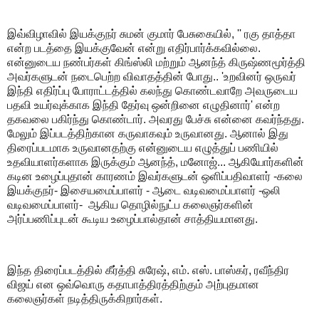
இவ்விழாவில் இயக்குநர் சுமன் குமார் பேசுகையில், '' ரகு தாத்தா
என்ற படத்தை இயக்குவேன் என்று எதிர்பார்க்கவில்லை.‌
என்னுடைய நண்பர்கள் கிங்ஸ்லி மற்றும் ஆனந்த் கிருஷ்ணமூர்த்தி
அவர்களுடன் நடைபெற்ற விவாதத்தின் போது..‌ 'உறவினர் ஒருவர்
இந்தி எதிர்ப்பு போராட்டத்தில் கலந்து கொண்டவாறே அவருடைய
பதவி உயர்வுக்காக இந்தி தேர்வு ஒன்றினை எழுதினார்' என்ற
தகவலை பகிர்ந்து கொண்டார். அவரது பேச்சு என்னை கவர்ந்தது.
மேலும் இப்படத்திற்கான கருவாகவும் உருவானது. ஆனால் இது
திரைப்படமாக உருவானதற்கு என்னுடைய எழுத்துப் பணியில்
உதவியாளர்களாக இருக்கும் ஆனந்த், மனோஜ்... ஆகியோர்களின்
கடின உழைப்புதான் காரணம் இவர்களுடன் ஒளிப்பதிவாளர் -கலை
இயக்குநர்- இசையமைப்பாளர் - ஆடை வடிவமைப்பாளர் -ஒலி
வடிவமைப்பாளர்- ஆகிய தொழில்நுட்ப கலைஞர்களின்
அர்ப்பணிப்புடன் கூடிய உழைப்பால்தான் சாத்தியமானது.‌
இந்த திரைப்படத்தில் கீர்த்தி சுரேஷ், எம். எஸ். பாஸ்கர், ரவீந்திர
விஜய் என ஒவ்வொரு கதாபாத்திரத்திற்கும் அற்புதமான
கலைஞர்கள் நடித்திருக்கிறார்கள்.