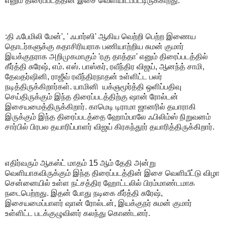
எனும் திரைப்படத்தின் இசை வெளியிடப்பட்டிருக்கிறது.‌
:தி ஃபேமிலி மேன்', ' ஃபார்ஸி' ஆகிய வெற்றி பெற்ற இணைய
தொடர்களுக்கு கதாசிரியராக பணியாற்றிய சுமன் குமார்
இயக்குநராக அறிமுகமாகும் 'ரகு தாத்தா' எனும் திரைப்படத்தில்
கீர்த்தி சுரேஷ், எம். எஸ். பாஸ்கர், ரவீந்திர விஜய், ஆனந்த் சாமி,
தேவதர்ஷினி, ராஜீவ் ரவீந்திரநாதன் உள்ளிட்ட பலர்
நடித்திருக்கிறார்கள். யாமினி யக்ஞமூர்த்தி ஒளிப்பதிவு
செய்திருக்கும் இந்த திரைப்படத்திற்கு ஷான் ரோல்டன்
இசையமைத்திருக்கிறார். காமெடி டிராமா ஜானரில் தயாராகி
இருக்கும் இந்த திரைப்படத்தை ஹோம்பாலே ஃபிலிம்ஸ் நிறுவனம்
சார்பில் பிரபல தயாரிப்பாளர் விஜய் கிரகந்தூர் தயாரித்திருக்கிறார்.
எதிர்வரும் ஆகஸ்ட் மாதம் 15 ஆம் தேதி அன்று
வெளியாகவிருக்கும் இந்த திரைப்படத்தின் இசை வெளியீட்டு விழா
சென்னையில் உள்ள நட்சத்திர ஹோட்டலில் பிரம்மாண்டமாக
நடைபெற்றது. இதன் போது நடிகை கீர்த்தி சுரேஷ்,
இசையமைப்பாளர் ஷான் ரோல்டன், இயக்குநர் சுமன் குமார்
உள்ளிட்ட படக்குழுவினர் கலந்து கொண்டனர்.