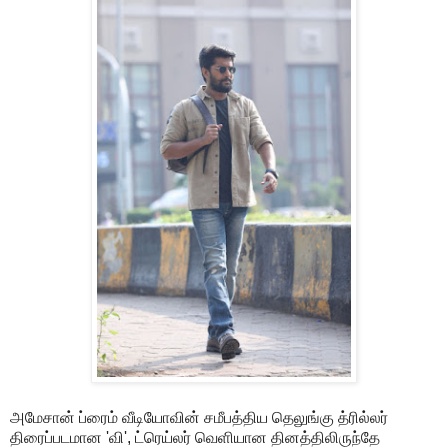
அமேசான் ப்ரைம் வீடியோவின் சமீபத்திய தெலுங்கு த்ரில்லர்
திரைப்படமான 'வி', ட்ரெய்லர் வெளியான தினத்திலிருந்தே