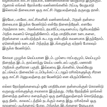
வழக்கமாக காட்சி ரீதியாக, வண்ணங்களில் வேறுபாடு இருக்கும்.
ஆனால் எங்கள் நோக்கமே வண்ணங்களில் அப்படி வேறுபாடு
இல்லாமல் நிலையான ஒரு காட்சி அனுபவத்தைத் தருவது தான்.
இரவோ, பகலோ, காட்சிகளின் வண்ணங்கள், அதன் தன்மை
நிலையாக இருக்க வேண்டும் என்றே நினைத்தேன். எனவே
அதற்காக உடை அலங்காரம், தயாரிப்பு வடிவமைப்பு ஆகியவற்றில்
அதிக கவனம் செலுத்தினோம். எந்த மாதிரியான உடைகளை,
நிறங்களை பயன்படுத்தக் கூடாது என்பதில் கவனமாக இருந்தோம்.
ஏனென்றால் உடைகள் அந்தந்த இடங்களுக்கு ஏற்றார் போலவும்
இருக்க வேண்டும்.
கோவா முழுக்க வெப்பமான இடம். மும்பை ஈரப்பதமும், வெப்பமும்
நிறைந்த இடம், தாய்லாந்து வெப்ப மண்டலப் பகுதி, மணாலி
அதிகக் குளிரான பகுதி. இவ்வளவு இடங்களில், வெவ்வேறு
தட்பவெப்ப நிலையில் படம்பிடிக்கப் பட்டாலும் ரசிகர்களுக்கு சீரான
ஒரு காட்சி அனுபவத்தை தர வேண்டும் என விரும்பினோம்.
எல்லா தோற்றங்களையும் ஒரே மாதிரியான தன்மைக்குள் கொண்டு
வருவது எங்களுக்கு சவாலாக இருந்தது. அதே நேரத்தில் நாங்கள்
நினைத்த தன்மை கதைக்கும் ஒரு தனித்துவத்தைக் கொடுத்தது.
ஒரு நீண்ட காலகட்டத்தில் நடக்கும் கதை இது. ரசிகர்கள் ஒரு
நாவலைப் படித்ததைப் போல, அந்தந்த இடங்களை நேரடியாக