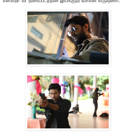
என்கிறா 'வி' திரைப்படத்தின் இயக்குநர் மோகன கிருஷ்ணா.