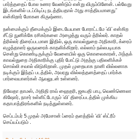
பார்த்ததைப் போல உணர வேண்டும் என்று விரும்பினேன். பல்வேறு
இடங்களில் படப்பிடிப்பு நடத்தியதால் அது சாத்தியமானது"
என்கிறார் மோகன கிருஷ்ணா.
நன்மைக்கும் தீமைக்கும் இடையேயான போராட்டமே 'வி' என்கிற
சீட்டு நுனிக்கே ரசிகர்களை அழைத்து வரும் த்ரில்லர். காதல்
த்ரில்லர் திரைப்படமான இதில், ஒரு காவல்துறை அதிகாரி, க்ரைம்
எழுத்தாளர் ஒருவரைக் காதலிக்கிறார். எல்லாம் நல்லபடியாக
சென்று கொண்டிருக்கும் வேளையில் ஒரு கொலைகாரன், அந்தக்
காவல்துறை அதிகாரிக்கு புதிர் போட்டு அதற்கு பதிலளிக்கச்
சொல்லி சவால் விடுகிறான். முதல் முறையாக நானி வில்லனாக
நடிக்கும் இந்தப் படத்தில், அவரது வில்லத்தனத்தைப் பார்க்க
பார்வையாளர்கள் ஆவலுடன் உள்ளனர்.
நிவேதா தாமஸ், அதிதி ராவ் ஹைதரி, ஜகபதி பாபு, வெண்ணெலா
கிஷோர், நாசர் உள்ளிட்டோரும் 'வி' திரைப்படத்தில் முக்கிய
கதாபாத்திரங்களில் நடித்துள்ளனர்.
செப்டம்பர் 5 முதல் அமேசான் ப்ரைம் தளத்தில் 'வி' ஸ்ட்ரீம்
செய்யப்படும் .