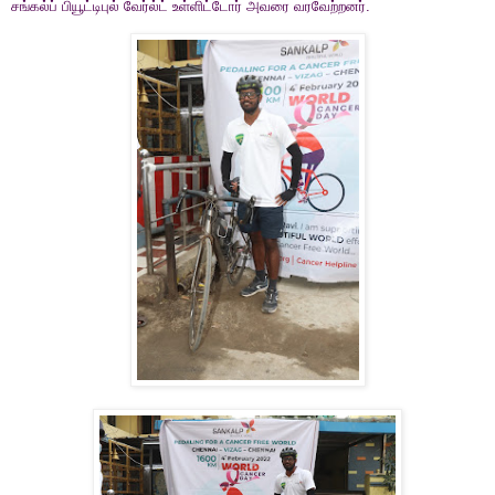
சங்கல்ப் பியூட்டிபுல் வேர்ல்ட் உள்ளிட்டோர் அவரை வரவேற்றனர்.