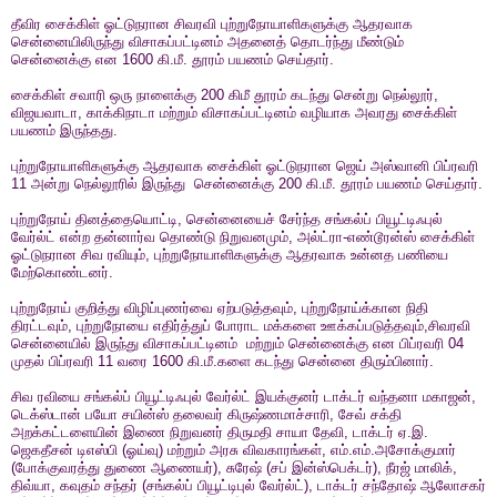
தீவிர சைக்கிள் ஓட்டுநரான சிவரவி புற்றுநோயாளிகளுக்கு ஆதரவாக
சென்னையிலிருந்து விசாகப்பட்டினம் அதனைத் தொடர்ந்து மீண்டும்
சென்னைக்கு என 1600 கி.மீ. தூரம் பயணம் செய்தார்.
சைக்கிள் சவாரி ஒரு நாளைக்கு 200 கிமீ தூரம் கடந்து சென்று நெல்லூர்,
விஜயவாடா, காக்கிநாடா மற்றும் விசாகப்பட்டினம் வழியாக அவரது சைக்கிள்
பயணம் இருந்தது.
புற்றுநோயாளிகளுக்கு ஆதரவாக சைக்கிள் ஓட்டுநரான ஜெய் அஸ்வானி பிப்ரவரி
11 அன்று நெல்லூரில் இருந்து சென்னைக்கு 200 கி.மீ. தூரம் பயணம் செய்தார்.
புற்றுநோய் தினத்தையொட்டி, சென்னையைச் சேர்ந்த சங்கல்ப் பியூட்டிஃபுல்
வேர்ல்ட் என்ற தன்னார்வ தொண்டு நிறுவனமும், அல்ட்ரா-எண்டூரன்ஸ் சைக்கிள்
ஓட்டுநரான சிவ ரவியும், புற்றுநோயாளிகளுக்கு ஆதரவாக உன்னத பணியை
மேற்கொண்டனர்.
புற்றுநோய் குறித்து விழிப்புணர்வை ஏற்படுத்தவும், புற்றுநோய்க்கான நிதி
திரட்டவும், புற்றுநோயை எதிர்த்துப் போராட மக்களை ஊக்கப்படுத்தவும்,சிவரவி
சென்னையில் இருந்து விசாகப்பட்டினம் மற்றும் சென்னைக்கு என பிப்ரவரி 04
முதல் பிப்ரவரி 11 வரை 1600 கி.மீ.களை கடந்து சென்னை திரும்பினார்.
சிவ ரவியை சங்கல்ப் பியூட்டிஃபுல் வேர்ல்ட் இயக்குனர் டாக்டர் வந்தனா மகாஜன்,
டெக்ஸ்டான் பயோ சயின்ஸ் தலைவர் கிருஷ்ணமாச்சாரி, சேவ் சக்தி
அறக்கட்டளையின் இணை நிறுவனர் திருமதி சாயா தேவி, டாக்டர் ஏ.இ.
ஜெகதீசன் டிஎஸ்பி (ஓய்வு) மற்றும் அரசு விவகாரங்கள், எம்.எம்.அசோக்குமார்
(போக்குவரத்து துணை ஆணையர்), சுரேஷ் (சப் இன்ஸ்பெக்டர்), நீரஜ் மாலிக்,
திவ்யா, கவுதம் சந்தர் (சங்கல்ப் பியூட்டிபுல் வேர்ல்ட்), டாக்டர் சந்தோஷ் ஆலோசகர்