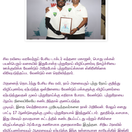
சிவ ரவியை வரவேற்றுப் பேசிய டாக்டர் வந்தனா மகாஜன், பொது மக்கள்
பயன்பெறும் வகையில் இதுபோன்ற புற்றுநோய் விழிப்புணர்வு நிகழ்ச்சியை
ஊக்குவிக்க வேண்டும் அதேபோல் புற்றுநோய்க்கான ஸ்கிரீனிங்கை
விரிவுபடுத்தப்பட வேண்டும் என தெரிவித்தார்.
அதனைத் தொடர்ந்து பேசிய சிவ ரவி, நாம் அனைவரும்
புற்று நோய்
குறித்து
விழிப்புணர்வு ஏற்படுத்த ஒன்றிணைய வேண்டும்.மக்களுக்கு விழிப்புணர்வை
ஏற்படுத்துவதன் மூலம் புற்றுநோய்க்கு எதிராக போராட வேண்டும். புற்றுநோயை
ஆரம்ப
நிலையிலேயே
கண்டறிந்தால் குணப்படுத்த
முடியும்,
இதை
வெற்றிகரமாக
முறியடித்தவர்களை
நான் அறிவேன். மேலும் எனது
பாட்டி 17 ஆண்டுகளுக்கு முன்பு புற்றுநோயால் இறந்துவிட்டார். துரதிர்ஷ்டவசமாக,
இது மிகவும் தாமதமான கட்டத்தில் கண்டறியப்பட்டது மற்றும் சிகிச்சை
விருப்பங்களும் அப்போது கணிசமாக குறைவாகவே
இருந்தன
. சிறிய அளவில்
விழிப்புணர்வையும் ஆதரவையும் ஏற்படுத்த இந்த உன்னதமான காரியத்தில் இறங்கி