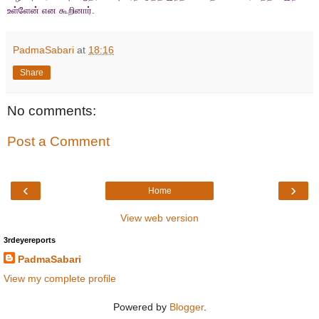
உள்ளேன் என கூறினார்
.
PadmaSabari
at
18:16
Share
No comments:
Post a Comment
‹
›
Home
View web version
3rdeyereports
PadmaSabari
View my complete profile
Powered by
Blogger
.