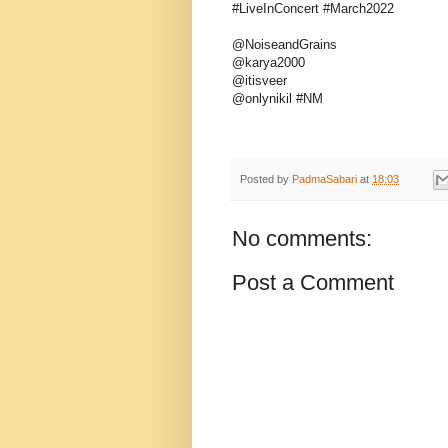
#LiveInConcert #March2022
@NoiseandGrains
@karya2000
@itisveer
@onlynikil #NM
Posted by
PadmaSabari
at
18:03
No comments:
Post a Comment