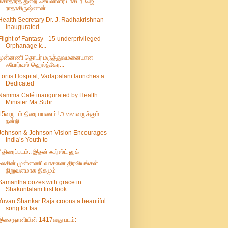
சுகாதாரத் துறை செயலாளர் டாக்டர். ஜெ.
ராதாகிருஷ்ணன்
Health Secretary Dr. J. Radhakrishnan
inaugurated ...
Flight of Fantasy - 15 underprivileged
Orphanage k...
முன்னணி தொடர் மருத்துவமனையான
ஃபோர்டிஸ் ஹெல்த்கேர...
Fortis Hospital, Vadapalani launches a
Dedicated
Namma Café inaugurated by Health
Minister Ma.Subr...
15வருடம் திரை பயணம்! அனைவருக்கும்
நன்றி
Johnson & Johnson Vision Encourages
India’s Youth to
ரீ திரைப்படம்.. இதன் ஃபர்ஸ்ட் லுக்
உலகின் முன்னணி வாசனை திரவியங்கள்
நிறுவனமாக திகழும்
Samantha oozes with grace in
Shakuntalam first look
Yuvan Shankar Raja croons a beautiful
song for Isa...
இசைஞானியின் 1417வது படம்: