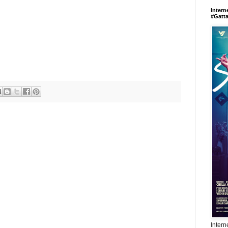
Intern
#Gatt
Intern