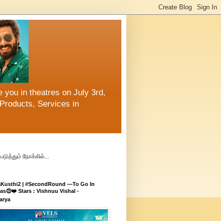
 you in theatres on July 3rd,
Products, Services in
ுத்தும் நோக்கில்...
aKusthi2 | #SecondRound —To Go In
s😍❤️ Stars : Vishnuu Vishal -
arya