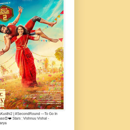
aKusthi2 | #SecondRound —To Go In
s😍❤️ Stars : Vishnuu Vishal -
arya