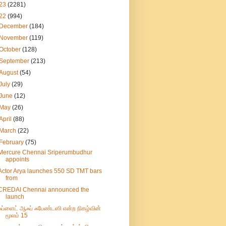
23
(2281)
22
(994)
December
(184)
November
(119)
October
(128)
September
(213)
August
(54)
July
(29)
June
(12)
May
(26)
April
(88)
March
(22)
February
(75)
Mercure Chennai Sriperumbudhur
appoints
Actor Arya launches 550 SD TMT bars
from
CREDAI Chennai announced the
launch
ஃப்ளைட் ஆஃப் ஃபேண்டஸி என்ற நிகழ்வின்
மூலம் 15