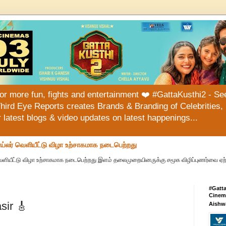
or more fun, fights and entertainment ❤️ #GattaKusthi2 - See
hird Eye Reports creates Brands & Branding of Celebrities, 
or latest blogs & video updates on latest happenings...
ய்லர் வெளியீட்டு விழா உற்சாகமாக நடைபெற்றது
வெளியீட்டு விழா உற்சாகமாக நடைபெற்றது இளம் தலைமுறையினருக்கு சமூக விழிப்புணர்வை ஏற்பட
#Gatt
Cinema
sir 🎸
Aishw