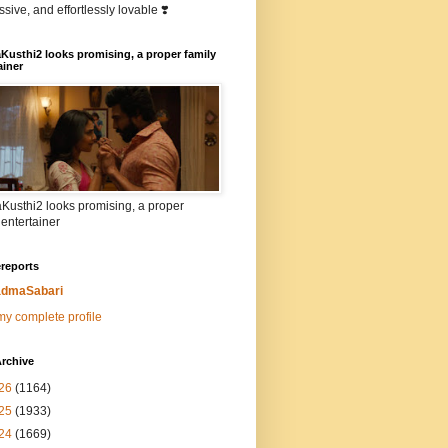
sive, and effortlessly lovable ❣️
Kusthi2 looks promising, a proper family
ainer
Kusthi2 looks promising, a proper
 entertainer
reports
dmaSabari
y complete profile
rchive
26
(1164)
25
(1933)
24
(1669)