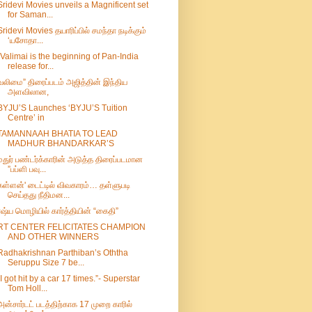
Sridevi Movies unveils a Magnificent set
for Saman...
Sridevi Movies தயாரிப்பில் சமந்தா நடிக்கும்
‘யசோதா...
“Valimai is the beginning of Pan-India
release for...
வலிமை” திரைப்படம் அஜித்தின் இந்திய
அளவிலான,
BYJU’S Launches ‘BYJU’S Tuition
Centre’ in
TAMANNAAH BHATIA TO LEAD
MADHUR BHANDARKAR’S
மதுர் பண்டர்க்காரின் அடுத்த திரைப்படமான
”பப்ளி பவு...
கள்ளன்' டைட்டில் விவகாரம்… தள்ளுபடி
செய்தது நீதிமன...
ரஷ்ய மொழியில் கார்த்தியின் “கைதி”
RT CENTER FELICITATES CHAMPION
AND OTHER WINNERS
Radhakrishnan Parthiban’s Oththa
Seruppu Size 7 be...
“I got hit by a car 17 times.”- Superstar
Tom Holl...
அன்சார்டட் படத்திற்காக 17 முறை காரில்