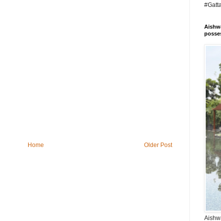
#Gatt
Aishwa
posses
Home
Older Post
Aishwa