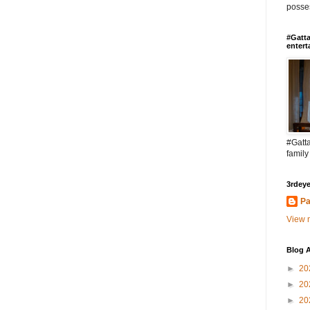
posses
#Gatta
entert
#Gatta
family
3rdeye
Pa
View m
Blog A
►
20
►
20
►
20