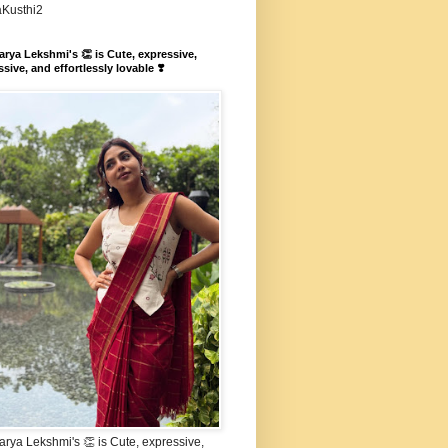
aKusthi2
rya Lekshmi's 👏 is Cute, expressive,
sive, and effortlessly lovable ❣️
rya Lekshmi's 👏 is Cute, expressive,