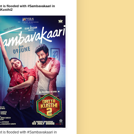
et is flooded with #Sambavakaari in
aKusthi2
et is flooded with #Sambavakaari in