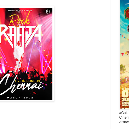
#Gatt
Cinema
Aishw