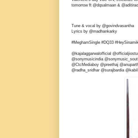
tomorrow ft @dqsalmaan & @aditira
Tune & vocal by @govindvasantha
Lyrics by @madhankarky
#MeghamSingle #DQ33 #HeySinami
@kajalaggarwalofficial @officialjios
@sonymusicindia @sonymusic_south 
@CtcMediaboy @preethaj @anupart
@radha_sridhar @surajbardia @kabi