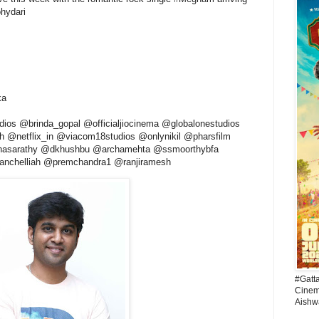
ohydari
ka
tudios @brinda_gopal @officialjiocinema @globalonestudios
@netflix_in @viacom18studios @onlynikil @pharsfilm
hasarathy @dkhushbu @archamehta @ssmoorthybfa
lanchelliah @premchandra1 @ranjiramesh
#Gatt
Cinema
Aishw