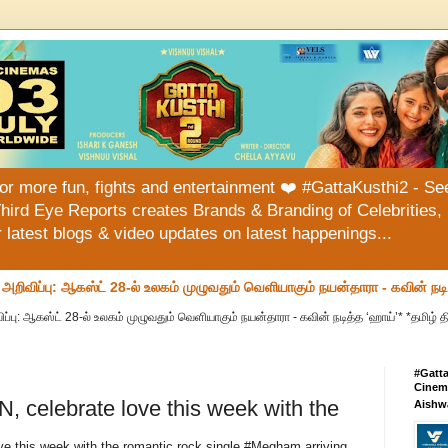
or more fun, fights and entertainment ❤️ #GattaKusthi2 - See
hird Eye Reports creates Brands & Branding of Celebrities, 
or latest blogs & video updates on latest happenings...
வ அறிவிப்பு: ஆகஸ்ட் 28-ல் உலகம் முழுவதும் வெளியாகும் நயன்தாரா - கவின் நட
ப்பு: ஆகஸ்ட் 28-ல் உலகம் முழுவதும் வெளியாகும் நயன்தாரா - கவின் நடித்த ‘ஹாய்’* *தமிழ் தி
#Gatt
Cinema
N, celebrate love this week with the
Aishw
ove this week with the romantic rock single #Megham arriving