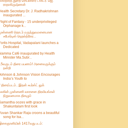
சுகாதாரத் துறை செயலாளர் டாக்டர். ஜெ.
ராதாகிருஷ்ணன்
Health Secretary Dr. J. Radhakrishnan
inaugurated ...
Flight of Fantasy - 15 underprivileged
Orphanage k...
முன்னணி தொடர் மருத்துவமனையான
ஃபோர்டிஸ் ஹெல்த்கேர...
Fortis Hospital, Vadapalani launches a
Dedicated
Namma Café inaugurated by Health
Minister Ma.Subr...
15வருடம் திரை பயணம்! அனைவருக்கும்
நன்றி
Johnson & Johnson Vision Encourages
India’s Youth to
ரீ திரைப்படம்.. இதன் ஃபர்ஸ்ட் லுக்
உலகின் முன்னணி வாசனை திரவியங்கள்
நிறுவனமாக திகழும்
Samantha oozes with grace in
Shakuntalam first look
Yuvan Shankar Raja croons a beautiful
song for Isa...
இசைஞானியின் 1417வது படம்: