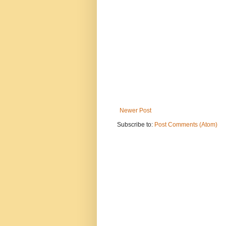
Newer Post
Subscribe to:
Post Comments (Atom)