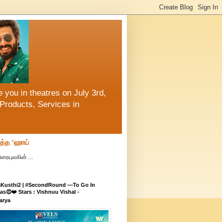
 you in theatres on July 3rd,
Products, Services in
ித்த ‘ஹாய்
ரையுலகின் ...
aKusthi2 | #SecondRound —To Go In
s😍❤️ Stars : Vishnuu Vishal -
arya