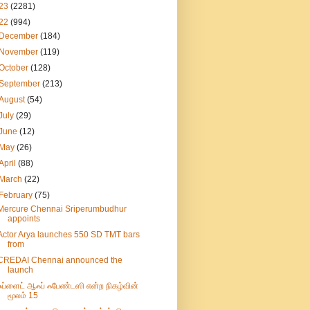
23
(2281)
22
(994)
December
(184)
November
(119)
October
(128)
September
(213)
August
(54)
July
(29)
June
(12)
May
(26)
April
(88)
March
(22)
February
(75)
Mercure Chennai Sriperumbudhur
appoints
Actor Arya launches 550 SD TMT bars
from
CREDAI Chennai announced the
launch
ஃப்ளைட் ஆஃப் ஃபேண்டஸி என்ற நிகழ்வின்
மூலம் 15