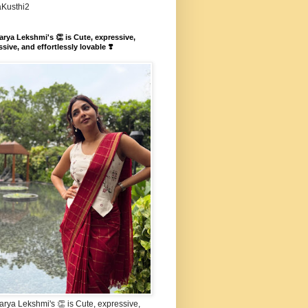
aKusthi2
rya Lekshmi's 👏 is Cute, expressive,
sive, and effortlessly lovable ❣️
rya Lekshmi's 👏 is Cute, expressive,