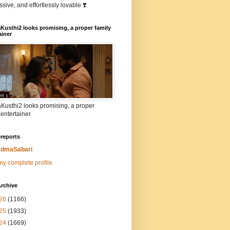
sive, and effortlessly lovable ❣️
Kusthi2 looks promising, a proper family
ainer
Kusthi2 looks promising, a proper
 entertainer
reports
dmaSabari
y complete profile
rchive
26
(1166)
25
(1933)
24
(1669)