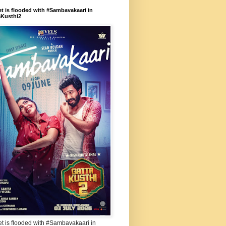
et is flooded with #Sambavakaari in
aKusthi2
et is flooded with #Sambavakaari in