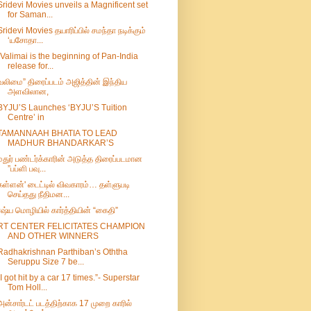
Sridevi Movies unveils a Magnificent set
for Saman...
Sridevi Movies தயாரிப்பில் சமந்தா நடிக்கும்
‘யசோதா...
“Valimai is the beginning of Pan-India
release for...
வலிமை” திரைப்படம் அஜித்தின் இந்திய
அளவிலான,
BYJU’S Launches ‘BYJU’S Tuition
Centre’ in
TAMANNAAH BHATIA TO LEAD
MADHUR BHANDARKAR’S
மதுர் பண்டர்க்காரின் அடுத்த திரைப்படமான
”பப்ளி பவு...
கள்ளன்' டைட்டில் விவகாரம்… தள்ளுபடி
செய்தது நீதிமன...
ரஷ்ய மொழியில் கார்த்தியின் “கைதி”
RT CENTER FELICITATES CHAMPION
AND OTHER WINNERS
Radhakrishnan Parthiban’s Oththa
Seruppu Size 7 be...
“I got hit by a car 17 times.”- Superstar
Tom Holl...
அன்சார்டட் படத்திற்காக 17 முறை காரில்