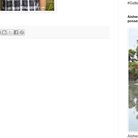
#Gatt
Aishwa
posses
Aishwa