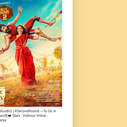
aKusthi2 | #SecondRound —To Go In
s😍❤️ Stars : Vishnuu Vishal -
arya