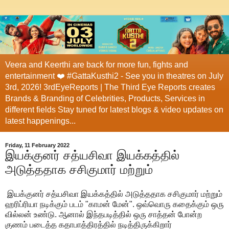
Veera and Keerthi are back for more fun, fights and
entertainment ❤️ #GattaKusthi2 - See you in theatres on July
3rd, 2026! 3rdEyeReports | The Third Eye Reports creates
Brands & Branding of Celebrities, Products, Services in
different fields Stay tuned for latest blogs & video updates on
latest happenings...
Friday, 11 February 2022
இயக்குனர் சத்யசிவா இயக்கத்தில்
அடுத்ததாக சசிகுமார் மற்றும்
இயக்குனர் சத்யசிவா இயக்கத்தில் அடுத்ததாக சசிகுமார் மற்றும்
ஹரிப்ரியா நடிக்கும் படம் "காமன் மேன்". ஒவ்வொரு கதைக்கும் ஒரு
வில்லன் உண்டு. ஆனால் இந்தபடித்தில் ஒரு சாத்தன் போன்ற
குணம் படைத்த கதாபாத்திரத்தில் நடித்திருக்கிறார்