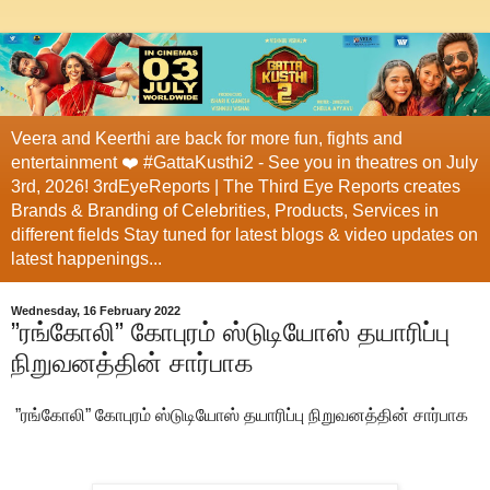
Veera and Keerthi are back for more fun, fights and
entertainment ❤️ #GattaKusthi2 - See you in theatres on July
3rd, 2026! 3rdEyeReports | The Third Eye Reports creates
Brands & Branding of Celebrities, Products, Services in
different fields Stay tuned for latest blogs & video updates on
latest happenings...
Wednesday, 16 February 2022
”ரங்கோலி” கோபுரம் ஸ்டுடியோஸ் தயாரிப்பு
நிறுவனத்தின் சார்பாக
”ரங்கோலி” கோபுரம் ஸ்டுடியோஸ் தயாரிப்பு நிறுவனத்தின் சார்பாக