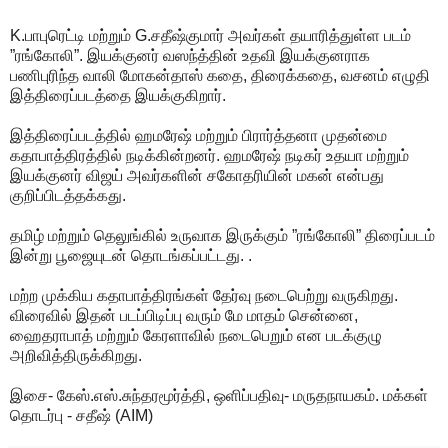
K.பாபுரெட்டி மற்றும் G.சதீஷ்குமார் அவர்கள் தயாரித்துள்ள படம்
”ரங்கோலி”. இயக்குனர் வஸந்த்தின் உதவி இயக்குனராக
பணிபுரிந்த வாலி மோகன்தாஸ் கதை, திரைக்கதை, வசனம் எழுதி
இத்திரைப்படத்தை இயக்குகிறார்.
இத்திரைப்படத்தில் ஹமரேஷ் மற்றும் பிரார்த்தனா முதன்மை
கதாபாத்திரத்தில் நடிக்கின்றனர். ஹமரேஷ் நடிகர் உதயா மற்றும்
இயக்குனர் விஜய் அவர்களின் சகோதரியின் மகன் என்பது
குறிப்பிடத்தக்கது.
தமிழ் மற்றும் தெலுங்கில் உருவாக இருக்கும் ”ரங்கோலி” திரைப்படம்
இன்று பூஜையுடன் தொடங்கப்பட்டது. .
மற்ற முக்கிய கதாபாத்திரங்கள் தேர்வு நடைபெற்று வருகிறது.
விரைவில் இதன் படப்பிடிப்பு வரும் மே மாதம் சென்னை,
ஹைதராபாத் மற்றும் கேரளாவில் நடைபெறும் என படக்குழு
அறிவித்திருக்கிறது.
இசை- கேஸ்.எஸ்.சுந்தரமூர்த்தி, ஒளிப்பதிவு- மருதநாயகம். மக்கள்
தொடர்பு - சதீஷ் (AIM)