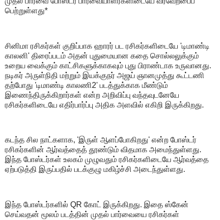
முதல் பார்வை போஸ்டர் பார்வையாளர்களிடையே வரவேற்பைப்
பெற்றுள்ளது*
சினிமா ரசிகர்கள் குறிப்பாக ஹாரர் பட ரசிகர்களிடையே 'டிமாண்டி
காலனி' திரைப்படம் அதன் புதுமையான கதை சொல்லலுக்கும்
உறைய வைக்கும் காட்சிகளுக்காகவும் புது பிராண்டாக உருவானது.
நடிகர் அருள்நிதி மற்றும் இயக்குநர் அஜய் ஞானமுத்து கூட்டணி
தற்போது 'டிமாண்டி காலணி2' படத்துக்காக மீண்டும்
இணைந்திருக்கிறார்கள் என்ற அறிவிப்பு வந்தவுடனேயே
ரசிகர்களிடையே எதிர்பார்ப்பு அதிக அளவில் எகிறி இருக்கிறது.
கடந்த சில நாட்களாக, 'இருள் ஆளப்போகிறது' என்ற போஸ்டர்
ரசிகர்களின் ஆர்வத்தைத் தூண்டும் விதமாக அமைந்துள்ளது.
இந்த போஸ்டர்கள் உலகம் முழுவதும் ரசிகர்களிடையே ஆர்வத்தை
ஏற்படுத்தி இருப்பதில் படக்குழு மகிழ்ச்சி அடைந்துள்ளது.
இந்த போஸ்டர்களில் QR கோட் இருக்கிறது. இதை ஸ்கேன்
செய்வதன் மூலம் படத்தின் முதல் பார்வையை ரசிகர்கள்