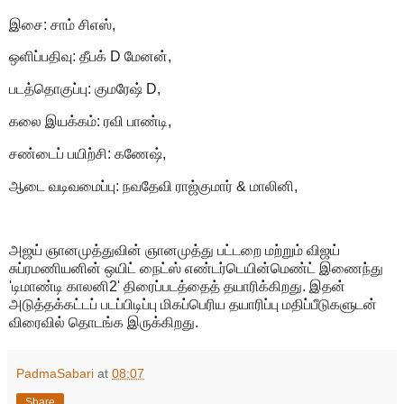
இசை: சாம் சிஎஸ்,
ஒளிப்பதிவு: தீபக் D மேனன்,
படத்தொகுப்பு: குமரேஷ் D,
கலை இயக்கம்: ரவி பாண்டி,
சண்டைப் பயிற்சி: கணேஷ்,
ஆடை வடிவமைப்பு: நவதேவி ராஜ்குமார் & மாலினி,
அஜய் ஞானமுத்துவின் ஞானமுத்து பட்டறை மற்றும் விஜய்
சுப்ரமணியனின் ஒயிட் நைட்ஸ் எண்டர்டெயின்மெண்ட் இணைந்து
'டிமாண்டி காலனி2' திரைப்படத்தைத் தயாரிக்கிறது. இதன்
அடுத்தக்கட்டப் படப்பிடிப்பு மிகப்பெரிய தயாரிப்பு மதிப்பீடுகளுடன்
விரைவில் தொடங்க இருக்கிறது.
PadmaSabari
at
08:07
Share