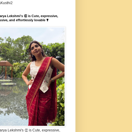
aKusthi2
rya Lekshmi's 👏 is Cute, expressive,
sive, and effortlessly lovable ❣️
rya Lekshmi's 👏 is Cute, expressive,