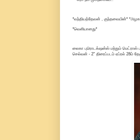
*வந்தியத்தேவன் , குந்தவையின்* *அழ
*வெளியானது*
லைகா புரொடக்‌ஷன்ஸ் மற்றும் மெட்ராஸ்
செல்வன் - 2" திரைப்படம் ஏப்ரல் 28ம் த