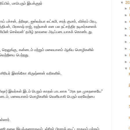
▼
20
ிப்பில், மாபெரும் இயக்குநர்
►
►
ய் பச்சன், த்ரிஷா, ஐஸ்வர்யா லட்சுமி, சரத் குமார், விக்ரம் பிரபு,
►
த்திபன், பிரகாஷ் ராஜ், ரஹ்மான் என பல நட்சத்திர நடிகர்களைக்
►
னியின் செல்வன்' தமிழ் நாவலை அடிப்படையாகக் கொண்டது.
►
►
►
்தி, தெலுங்கு, கன்னடம் மற்றும் மலையாளம் ஆகிய மொழிகளில்
 வெற்றியை பெற்றது.
►
►
▼
சிரியர் இளங்கோ கிருஷ்ணன் வரிகளில்,
(திரிஷா) இவர்கள் இடம் பெறும் காதல் பாடலாக "அக நக முகநகையே"
 கன்னடம், மலையாளம் மொழிகளில் வெளியாகி பெரும் வரவேற்பை
ள்ளார்.
ி கலை இயக்குனராகவும், ஸ்ரீகர் பிரசாத் எடிட்டராகவும் மற்றும்