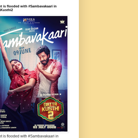
et is flooded with #Sambavakaari in
aKusthi2
et is flooded with #Sambavakaari in