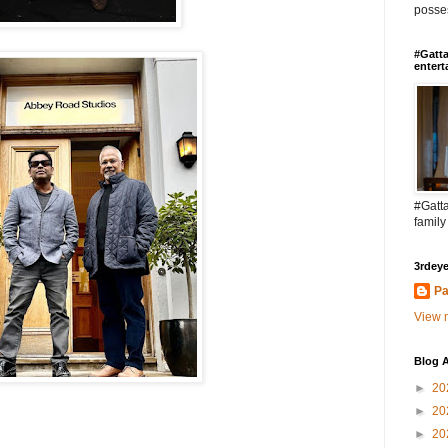
posses
#Gatta
entert
#Gatta
family
3rdeye
Pa
View m
Blog A
►
20
►
20
►
20