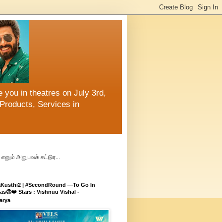
 you in theatres on July 3rd,
Products, Services in
எனும் அனுபவக் கட்டுர...
aKusthi2 | #SecondRound —To Go In
s😍❤️ Stars : Vishnuu Vishal -
arya