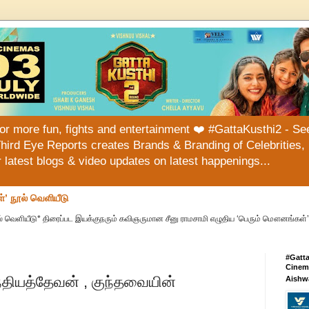
or more fun, fights and entertainment ❤️ #GattaKusthi2 - See
hird Eye Reports creates Brands & Branding of Celebrities, 
or latest blogs & video updates on latest happenings...
்’ நூல் வெளியீடு
் வெளியீடு* திரைப்பட இயக்குநரும் கவிஞருமான சீனு ராமசாமி எழுதிய ‘பெரும் மௌனங்கள்’ 
#Gatt
Cinema
ியத்தேவன் , குந்தவையின்
Aishw