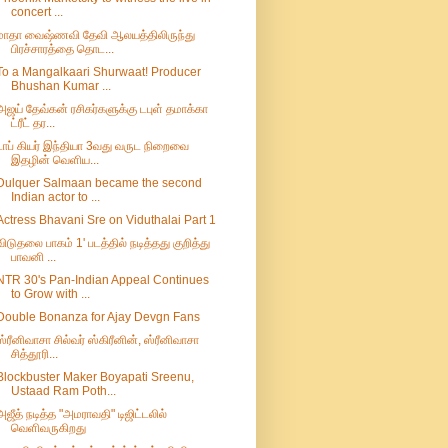
concert ...
மாதா வைஷ்ணவி தேவி ஆலயத்திலிருந்து
பிரச்சாரத்தை தொட...
To a Mangalkaari Shurwaat! Producer
Bhushan Kumar ...
அஜய் தேவ்கன் ரசிகர்களுக்கு டபுள் தமாக்கா
ட்ரீட் தர...
டாப் கியர் இந்தியா 3வது வருட நிறைவை
இதழின் வெளிய...
Dulquer Salmaan became the second
Indian actor to ...
Actress Bhavani Sre on Viduthalai Part 1
விடுதலை பாகம் 1' படத்தில் நடித்தது குறித்து
பாவனி ...
NTR 30's Pan-Indian Appeal Continues
to Grow with ...
Double Bonanza for Ajay Devgn Fans
ஸ்ரீனிவாசா சில்வர் ஸ்கிரீனின், ஸ்ரீனிவாசா
சித்தூரி...
Blockbuster Maker Boyapati Sreenu,
Ustaad Ram Poth...
அஜீத் நடித்த "அமராவதி" டிஜிட்டலில்
வெளிவருகிறது