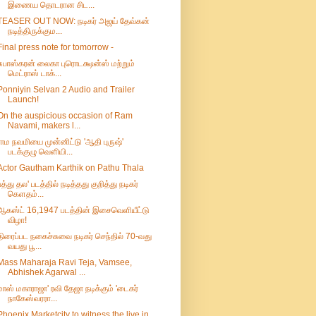
இணைய தொடரான சிட...
TEASER OUT NOW: நடிகர் அஜய் தேவ்கன்
நடித்திருக்கும...
Final press note for tomorrow -
சுபாஸ்கரன் லைகா புரொடக்ஷன்ஸ் மற்றும்
மெட்ராஸ் டாக்...
Ponniyin Selvan 2 Audio and Trailer
Launch!
On the auspicious occasion of Ram
Navami, makers l...
ராம நவமியை முன்னிட்டு 'ஆதி புருஷ்'
படக்குழு வெளியி...
Actor Gautham Karthik on Pathu Thala
பத்து தல' படத்தில் நடித்தது குறித்து நடிகர்
கெளதம்...
ஆகஸ்ட் 16,1947 படத்தின் இசைவெளியீட்டு
விழா!
திரைப்பட நகைச்சுவை நடிகர் செந்தில் 70-வது
வயது‌ பூ...
Mass Maharaja Ravi Teja, Vamsee,
Abhishek Agarwal ...
மாஸ் மகாராஜா' ரவி தேஜா நடிக்கும் 'டைகர்
நாகேஸ்வரரா...
Phoenix Marketcity to witness the live in