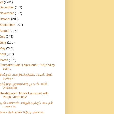
23
(2281)
December
(103)
November
(127)
October
(205)
September
(201)
August
(236)
July
(244)
June
(186)
May
(224)
April
(227)
March
(169)
Filmmaker Bala’s directorial* *Arun Vijay
starr...
இயக்குநர் பாலா இயக்கத்தில், அருண் விஜய்
நடிக்கும் ...
தமிழ்நாடு முதலமைச்சர் மு.க. ஸ்டாலின்
அவர்களின்
Shashtipoorti” Movie Launched with
Pooja Ceremony*
நடிகர் மணிகண்ட ராஜேஷ் நடிக்கும் 'மை டியர்
டயானா' எ...
பிரைம் வீடியோவின் அதிரடி புலனாய்வு