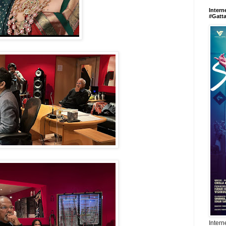
Intern
#Gatt
Intern