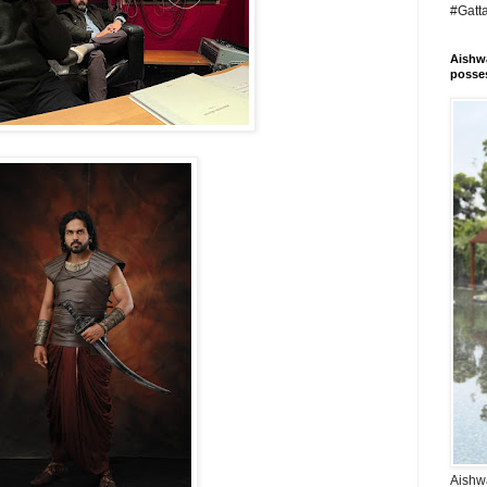
#Gatt
Aishwa
posses
Aishwa