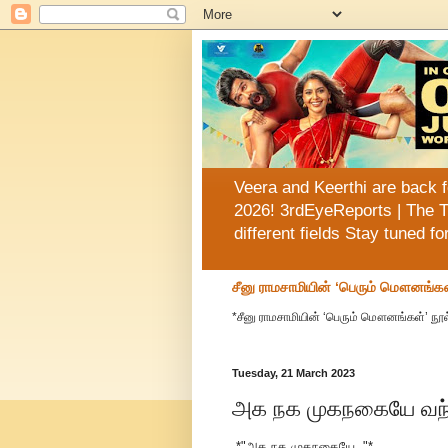
Veera and Keerthi are back f
2026! 3rdEyeReports | The T
different fields Stay tuned f
சீனு ராமசாமியின் ‘பெரும் மௌனங்கள
*சீனு ராமசாமியின் ‘பெரும் மௌனங்கள்’ நூல
Tuesday, 21 March 2023
அக நக முகநகையே வந்த
*"அக நக முகநகையே.."*