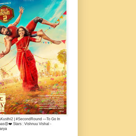
aKusthi2 | #SecondRound —To Go In
s😍❤️ Stars : Vishnuu Vishal -
arya