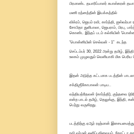
பிரமாண்ட தயாரிப்பாளர் சுபாஸ்கரன் தயார
மணி ரத்னத்தின் இயக்கத்தில்
விக்ரம், ஜெயம் ரவி, கார்த்தி, ஐஸ்வர்யா ரா
சோபிதா துளிபாலா, ஜெயராம், பிரபு, பார்
கொண்ட இந்தப் படம் கல்கியின் 'பொன்
“பொன்னியின் செல்வன் - 1” கடந்த
செப்டம்பர் 30, 2022 அன்று தமிழ், இந
உலகம் முழுவதும் வெளியாகி மிக பெரிய
இதன் அடுத்த கட்டமாக படத்தின் பாடலா
சக்திஶ்ரீகோபாலன் பாடிய..
வந்தியத்தேவன் (கார்த்தி), குந்தவை 
என்ற பாடல் தமிழ், தெலுங்கு, இந்தி,
பெற்று வருகிறது.
படத்திற்கு ஏஆர் ரஹ்மான் இசையமைத்து
ரவி வர்மன் ஒளிப்பதிவையும், தோட்டா தரண