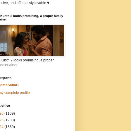
sive, and effortlessly lovable ❣️
Kusthi2 looks promising, a proper family
ainer
Kusthi2 looks promising, a proper
 entertainer
reports
dmaSabari
y complete profile
rchive
26
(1169)
25
(1933)
24
(1669)