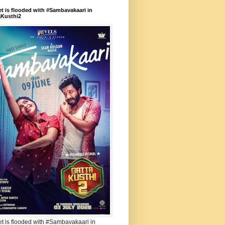
et is flooded with #Sambavakaari in
aKusthi2
et is flooded with #Sambavakaari in