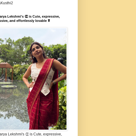
aKusthi2
rya Lekshmi's 👏 is Cute, expressive,
sive, and effortlessly lovable ❣️
rya Lekshmi's 👏 is Cute, expressive,