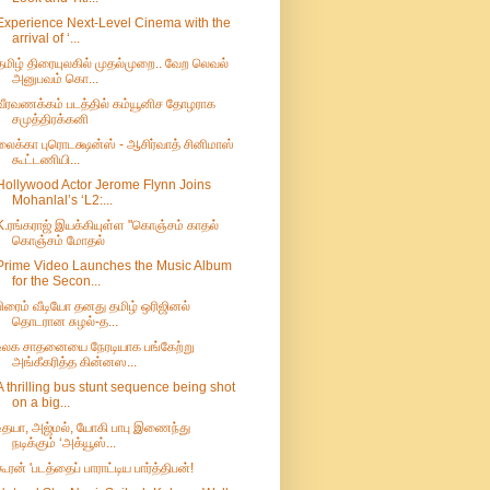
Experience Next-Level Cinema with the
arrival of ‘...
தமிழ் திரையுலகில் முதல்முறை.. வேற லெவல்
அனுபவம் கொ...
வீரவணக்கம் படத்தில் கம்யூனிச தோழராக
சமுத்திரக்கனி
லைக்கா புரொடக்ஷன்ஸ் - ஆசிர்வாத் சினிமாஸ்
கூட்டணியி...
Hollywood Actor Jerome Flynn Joins
Mohanlal’s ‘L2:...
K.ரங்கராஜ் இயக்கியுள்ள "கொஞ்சம் காதல்
கொஞ்சம் மோதல்
Prime Video Launches the Music Album
for the Secon...
பிரைம் வீடியோ தனது தமிழ் ஒரிஜினல்
தொடரான ​​சுழல்-த...
உலக சாதனையை நேரடியாக பங்கேற்று
அங்கீகரித்த கின்னஸ...
A thrilling bus stunt sequence being shot
on a big...
உதயா, அஜ்மல், யோகி பாபு இணைந்து
நடிக்கும் ‘அக்யூஸ்...
கூரன் 'படத்தைப் பாராட்டிய பார்த்திபன்!