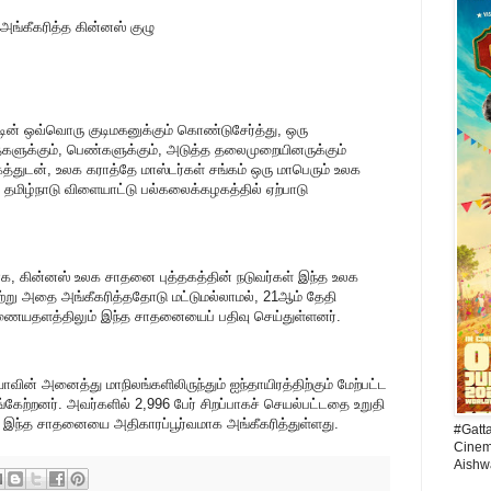
ங்கீகரித்த கின்னஸ் குழு
ட்டின் ஒவ்வொரு குடிமகனுக்கும் கொண்டுசேர்த்து, ஒரு
களுக்கும், பெண்களுக்கும், அடுத்த தலைமுறையினருக்கும்
த்துடன், உலக கராத்தே மாஸ்டர்கள் சங்கம் ஒரு மாபெரும் உலக
தமிழ்நாடு விளையாட்டு பல்கலைக்கழகத்தில் ஏற்பாடு
ாக, கின்னஸ் உலக சாதனை புத்தகத்தின் நடுவர்கள் இந்த உலக
ேற்று அதை அங்கீகரித்ததோடு மட்டுமல்லாமல், 21ஆம் தேதி
ணையதளத்திலும் இந்த சாதனையைப் பதிவு செய்துள்ளனர்.
வின் அனைத்து மாநிலங்களிலிருந்தும் ஐந்தாயிரத்திற்கும் மேற்பட்ட
்கேற்றனர். அவர்களில் 2,996 பேர் சிறப்பாகச் செயல்பட்டதை உறுதி
 இந்த சாதனையை அதிகாரப்பூர்வமாக அங்கீகரித்துள்ளது.
#Gatt
Cinema
Aishw