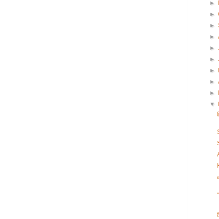
►
►
►
►
►
►
►
►
►
▼