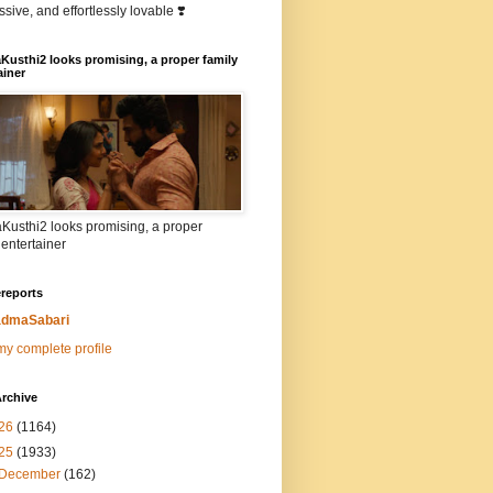
sive, and effortlessly lovable ❣️
Kusthi2 looks promising, a proper family
ainer
Kusthi2 looks promising, a proper
 entertainer
reports
dmaSabari
y complete profile
rchive
26
(1164)
25
(1933)
December
(162)