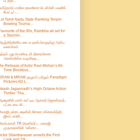
படத்தி...
தமிழ்நாடு மாநில தரவரிசை டென்பின் பவுலிங்
போட்டி! -...
1st Tamil Nadu State Ranking Tenpin
Bowling Tourna...
Favourite of the 90s, Rambha all set for
a Stunnin...
நெஞ்சிற்கினிய ஊடக நண்பர்களுக்கு அன்பு
வணக்கம்
புத்தம் புது பொலிவுடன் திரையினை
அலங்கரிக்க வருகிறத...
Re-Release of Actor Ravi Mohan’s All-
Time Blockbus...
SRAM & MRAM குழுமம் மற்றும் Paradigm
Pictures AD L...
Akash Jagannadh’s High-Octane Action
Thriller ‘Tha...
ஆக்ஷனில் மாஸ் காட்டிய ஆகாஷ் ஜெகன்நாத்..
பட்டையை கி...
சிவாஜி புரொடக்ஷன்ஸ் சோலா சக்கரவர்த்தி,
ஜிஎம் ஃபிலி...
சிலம்பரசன் TR வெளியிட்ட பாலாஜி
முருகதாஸின் ‘ரன்னர...
Actor Silambarasan unveils the First
Look and Titl...