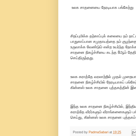
உலக சாதனையை நேரடியாக பங்கேற்று அ
சிறப்புமிக்க தற்காப்புக் கலையை நம் நா
பாதுகாப்பான சமுதாயத்தை நம் குழந்தை
உருவாக்க வேண்டும் என்ற உயர்ந்த நோக்க
சாதனை நிகழ்ச்சியை கடந்த 8ஆம் தேதி 
செய்திருந்தது.
உலக கராத்தே வரலாற்றில் முதல் முறைய
சாதனை நிகழ்ச்சியில் நேரடியாகப் பங்க
கின்னஸ் உலக சாதனை புத்தகத்தின் இ
இந்த உலக சாதனை நிகழ்ச்சியில், இந்தியா
கராத்தே வீரர்களும் வீராங்கனைகளும் பங
செய்து, கின்னஸ் உலக சாதனை புத்தகம்
Posted by
PadmaSabari
at
19:25