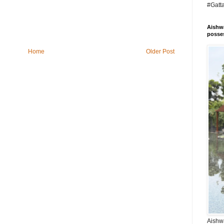
#Gatt
Aishwa
posses
Home
Older Post
Aishwa