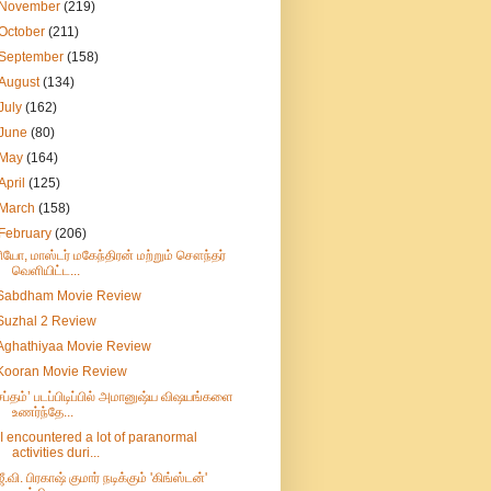
November
(219)
October
(211)
September
(158)
August
(134)
July
(162)
June
(80)
May
(164)
April
(125)
March
(158)
February
(206)
ரியோ, மாஸ்டர் மகேந்திரன் மற்றும் சௌந்தர்
வெளியிட்ட...
Sabdham Movie Review
Suzhal 2 Review
Aghathiyaa Movie Review
Kooran Movie Review
சப்தம்’ படப்பிடிப்பில் அமானுஷ்ய விஷயங்களை
உணர்ந்தே...
“I encountered a lot of paranormal
activities duri...
ஜீ.வி. பிரகாஷ் குமார் நடிக்கும் 'கிங்ஸ்டன்'