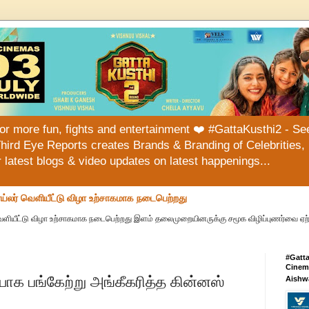
or more fun, fights and entertainment ❤️ #GattaKusthi2 - See
hird Eye Reports creates Brands & Branding of Celebrities, 
or latest blogs & video updates on latest happenings...
ய்லர் வெளியீட்டு விழா உற்சாகமாக நடைபெற்றது
வெளியீட்டு விழா உற்சாகமாக நடைபெற்றது இளம் தலைமுறையினருக்கு சமூக விழிப்புணர்வை ஏற்பட
#Gatt
Cinema
க பங்கேற்று அங்கீகரித்த கின்னஸ்
Aishw