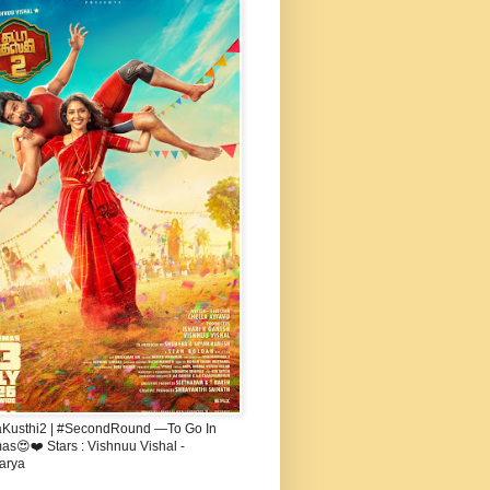
aKusthi2 | #SecondRound —To Go In
s😍❤️ Stars : Vishnuu Vishal -
arya