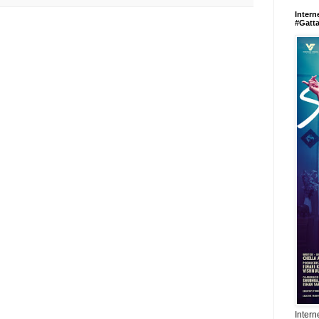
Intern
#Gatt
Intern