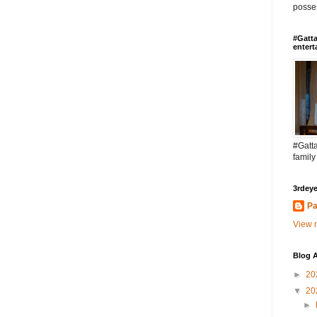
posses
#Gatta
entert
#Gatta
family
3rdeye
Pa
View m
Blog A
►
20
▼
20
►