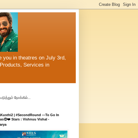
 you in theatres on July 3rd,
Products, Services in
ுத்தும் நோக்கில்...
aKusthi2 | #SecondRound —To Go In
s😍❤️ Stars : Vishnuu Vishal -
arya