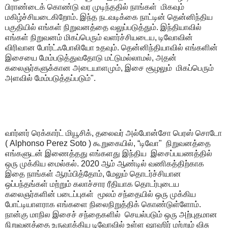
பிராண்டைக் கொண்டு வர முடிந்ததில் நாங்கள் மிகவும்
மகிழ்ச்சியடைகிறோம். இந்த நடவடிக்கை நாட்டின் தென்னிந்திய
பகுதியில் எங்கள் நிறுவனத்தை வலுப்படுத்தும். இந்தியாவில்
எங்கள் நிறுவனம் மிகப்பெரும் வளர்ச்சியடைய, டிவோவின்
விரிவான போர்ட்ஃபோலியோ உதவும். தென்னிந்தியாவில் எங்களின்
இசையை மேம்படுத்துவதோடு மட்டுமல்லாமல், அதன்
கலைஞர்களுக்கான அடையாளமும், இசை சூழலும் மிகப்பெரும்
அளவில் மேம்படுத்தப்படும்".
வார்னர் ரெக்கார்ட் மியூசிக், தலைவர் அல்போன்சோ பெரஸ் சொடோ
( Alphonso Perez Soto ) கூறுகையில், “டிவோ" நிறுவனத்தை
எங்களுடன் இணைத்தது எங்களது இந்திய இசைப்பயணத்தில்
ஒரு முக்கிய மைல்கல். 2020 ஆம் ஆண்டில் வணிகத்திற்காக
இதை நாங்கள் ஆரம்பித்தோம், மேலும் தொடர்ச்சியான
ஒப்பந்தங்கள் மற்றும் கலாச்சார ரீதியாக தொடர்புடைய
கலைஞர்களின் படைப்புகள் மூலம் சந்தையில் ஒரு முக்கிய
போட்டியாளராக எங்களை நிலைநிறுத்திக் கொண்டுள்ளோம்.
நான்கு மாநில இசைச் சந்தைகளில் செயல்படும் ஒரு அற்புதமான
நிறுவனத்தை உருவாக்கிய டிவோவில் உள்ள ஷாஹிர் மற்றும் விசு