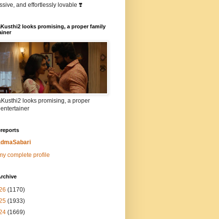
sive, and effortlessly lovable ❣️
Kusthi2 looks promising, a proper family
ainer
Kusthi2 looks promising, a proper
 entertainer
reports
dmaSabari
y complete profile
rchive
26
(1170)
25
(1933)
24
(1669)