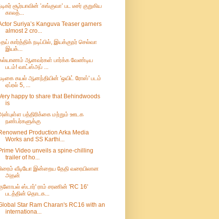
நடிகர் சூர்யாவின் ’கங்குவா’ பட டீசர் குறுகிய
காலத்...
Actor Suriya’s Kanguva Teaser garners
almost 2 cro...
உதய் கார்த்திக் நடிப்பில், இயக்குநர் செல்வா
இயக்...
கல்யாணம் ஆனவர்கள் பார்க்க வேண்டிய
படம்! வாட்ஸ்அப் ...
நடிகை கயல் ஆனந்தியின் 'ஒயிட் ரோஸ்' படம்
ஏப்ரல் 5, ...
Very happy to share that Behindwoods
is
அன்புள்ள பத்திரிக்கை மற்றும் ஊடக
நண்பர்களுக்கு
Renowned Production Arka Media
Works and SS Karthi...
Prime Video unveils a spine-chilling
trailer of ho...
பிரைம் வீடியோ இன்றைய தேதி வரையிலான
அதன்
குளோபல் ஸ்டார்' ராம் சரணின் 'RC 16'
படத்தின் தொடக...
Global Star Ram Charan's RC16 with an
internationa...