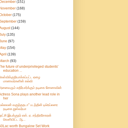
December
(151)
November
(168)
October
(175)
September
(159)
August
(144)
July
(135)
June
(97)
May
(154)
April
(139)
March
(93)
The future of underprivileged students'
education ...
கேள்விக்குறியாக்கப்பட்ட ஏழை
மாணவர்களின் கல்வி
அனைவரும் எதிர்பார்க்கும் நடிகை சோனாவின்
Actress Sona plays another lead role in
her
வல்லவன் வகுத்ததடா” படத்தின் டிரெய்லரை
நடிகை ஐஸ்வர்யா
புரட்சி இயக்குநர் எஸ். ஏ. சந்திரசேகரன்
வெளியிட்ட ஆ...
50Lac worth Bungalow Set Work