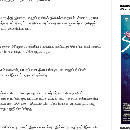
Intern
#Gatt
தயாரித்து இயக்க, ஹைப்பர்லிங்க் திரைக்கதையில் க்ரைம் டிராமா
ுத்ததடா” திரைப்படத்தின் டிரெய்லரை நடிகை ஐஸ்வர்யா ராஜேஷ்
யோர் வெளியிட்டனர்.
த்தை அறிமுகப்படுத்திய நிலையில் தற்போது வெளியாகியிருக்கும்
பை எகிற வைப்பதாக அமைந்துள்ளது.
 சம்பவங்கள், பரபரப்பான திருப்பங்களுடன் ஹைப்பர்லிங்க்
ாவாக இப்படம் உருவாகியுள்ளது.
 பின்னணியை காட்டுவதுடன், பணத்திற்காக அவர்களின்
் காட்டுகிறது. படபடக்கும் எடிட்டிங் கட் , கதாபாத்திரங்களின்
கள் என டிரெய்லர், இப்படம் மிக வித்தியாசமான களத்தில் ஒரு
தை உறுதி செய்கிறது.
ானிக்கிறது. பணம் இருப்பவனுக்கும் இல்லாதவனுக்கும் இடையில்
Intern