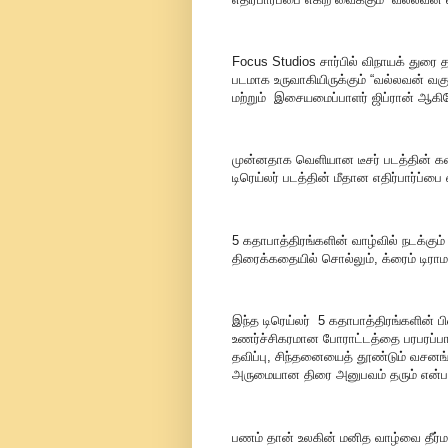
Focus Studios சார்பில் விநாயக் துரை 
படமாக உருவாகியிருக்கும் “வல்லவன் வக
மற்றும் இசையமைப்பாளர் ஜிப்ரான் ஆகி
முன்னதாக வெளியான டீசர் படத்தின் கள
டிரெய்லர் படத்தின் மீதான எதிர்பார்ப்
5 கதாபாத்திரங்களின் வாழ்வில் நடக்கும்
திரைக்கதையில் சொல்லும், க்ரைம் டிராம
இந்த டிரெய்லர் 5 கதாபாத்திரங்களின்
உணர்ச்சிகரமான போராட்டத்தை பரபரப்பாகக
தவிப்பு, சிந்தனையைத் தூண்டும் வசனங்
அருமையான திரை அனுபவம் தரும் என்ப
பணம் தான் உலகின் மனித வாழ்வை தீர்ம