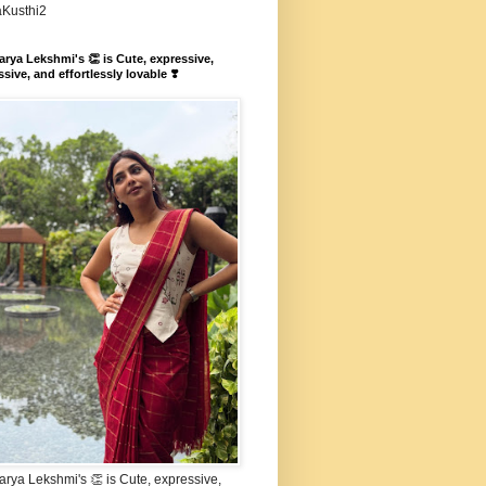
aKusthi2
rya Lekshmi's 👏 is Cute, expressive,
sive, and effortlessly lovable ❣️
rya Lekshmi's 👏 is Cute, expressive,