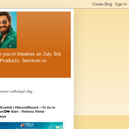
 you in theatres on July 3rd,
Products, Services in
்களை வரவேற்கும் விஜ...
aKusthi2 | #SecondRound —To Go In
s😍❤️ Stars : Vishnuu Vishal -
arya