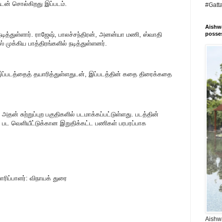
ுடன் சொல்கிறது இப்படம்.
#Gatt
Aishwa
டித்துள்ளார். ராஜேஷ், பாலச்சந்திரன், அனன்யா மணி, ஸ்வாதி
posses
் முக்கிய பாத்திரங்களில் நடித்துள்ளனர்.
 இப்படத்தைத் தயாரித்துள்ளதுடன், இப்படத்தின் கதை திரைக்கதை
 அதன் சுற்றுப்புற பகுதிகளில் படமாக்கப்பட்டுள்ளது. படத்தின்
 பட வெளியீட்டுக்கான இறுதிக்கட்ட பணிகள் பரபரப்பாக
ாரிப்பாளர்: விநாயக் துரை
Aishwa