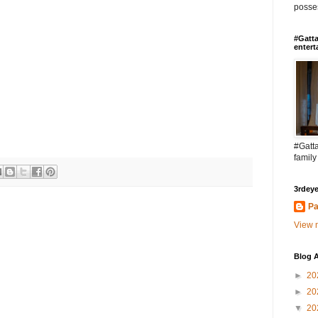
posses
#Gatta
entert
#Gatta
family
3rdeye
Pa
View m
Blog A
►
20
►
20
▼
20