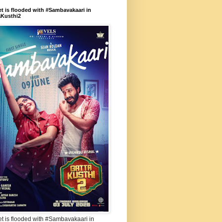
et is flooded with #Sambavakaari in
aKusthi2
et is flooded with #Sambavakaari in