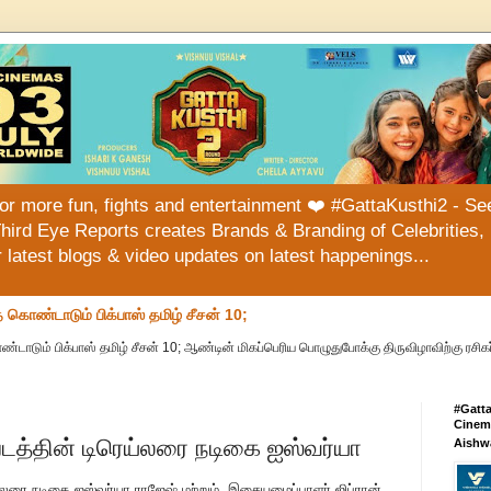
or more fun, fights and entertainment ❤️ #GattaKusthi2 - See
hird Eye Reports creates Brands & Branding of Celebrities, 
or latest blogs & video updates on latest happenings...
ொண்டாடும் பிக்பாஸ் தமிழ் சீசன் 10;
ும் பிக்பாஸ் தமிழ் சீசன் 10; ஆண்டின் மிகப்பெரிய பொழுதுபோக்கு திருவிழாவிற்கு ரசிகர
#Gatt
Cinema
டத்தின் டிரெய்லரை நடிகை ஐஸ்வர்யா
Aishw
்லரை நடிகை ஐஸ்வர்யா ராஜேஷ் மற்றும் இசையமைப்பாளர் ஜிப்ரான்