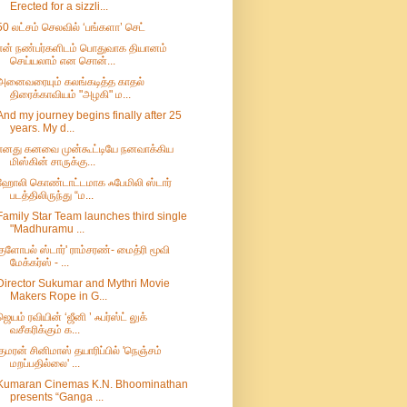
Erected for a sizzli...
50 லட்சம் செலவில் ‘பங்களா’ செட்
என் நண்பர்களிடம் பொதுவாக தியானம்
செய்யலாம் என சொன்...
அனைவரையும் கலங்கடித்த காதல்
திரைக்காவியம் "அழகி" ம...
And my journey begins finally after 25
years. My d...
எனது கனவை முன்கூட்டியே நனவாக்கிய
மிஸ்கின் சாருக்கு...
ஹோலி கொண்டாட்டமாக ஃபேமிலி ஸ்டார்
படத்திலிருந்து “ம...
Family Star Team launches third single
"Madhuramu ...
குளோபல் ஸ்டார்' ராம்சரண்- மைத்ரி மூவி
மேக்கர்ஸ் - ...
Director Sukumar and Mythri Movie
Makers Rope in G...
ஜெயம் ரவியின் ‘ஜீனி ’ ஃபர்ஸ்ட் லுக்
வசீகரிக்கும் க...
குமரன் சினிமாஸ் தயாரிப்பில் 'நெஞ்சம்
மறப்பதில்லை' ...
Kumaran Cinemas K.N. Bhoominathan
presents “Ganga ...