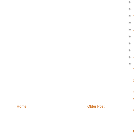
►
►
►
►
►
►
►
►
►
▼
Home
Older Post