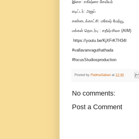
இசை: சகிஷ்னா சேவியர்
எடிட்டர்: அஜய்
சண்டைக்காட்சி: மகேஷ் மேத்யூ
மக்கள் தொடர்பு : சதீஷ்-சிவா (AIM)
https://youtu.be/KjXFrKTH34I
#vallavanvaguthathada
#focusStudiosproduction
Posted by
PadmaSabari
at
12:40
No comments:
Post a Comment