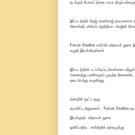
நடக்கும் போராட்த்தை பரபர திருப்பங்கள
இப்படத்தில் தேஜ் சரண்ராஜ் நாயகனாக ந
மீனாக்‌ஷி, விக்ரம் ஆதித்யா, ரெஜின் ரோஸ
Focus Studios சார்பில் விநாயக் துரை
எழுதி இயக்கியுள்ளார்.
இப்படத்தின் படப்பிடிப்பு சென்னை மற்றும்
அனைத்து பணிகளும் முடிந்த நிலையில்,
நடைபெற்று வருகிறது.
தொழில் நுட்ப குழு
தயாரிப்பு நிறுவனம் : Focus Studios தய
இயக்குநர்: விநாயக் துரை
ஒளிப்பதிவு : கார்த்திக் நல்லமுத்து