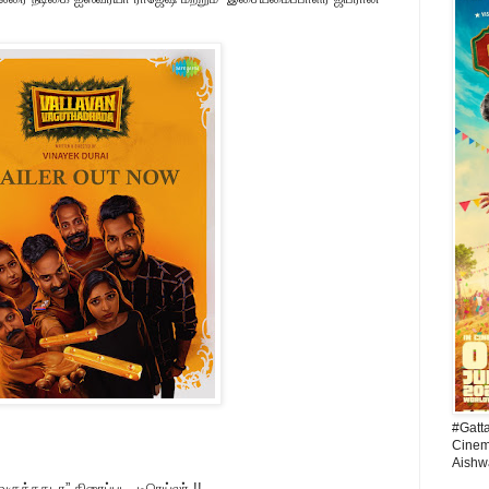
#Gatt
Cinema
Aishw
வகுத்ததடா” திரைப்பட டிரெய்லர் !!