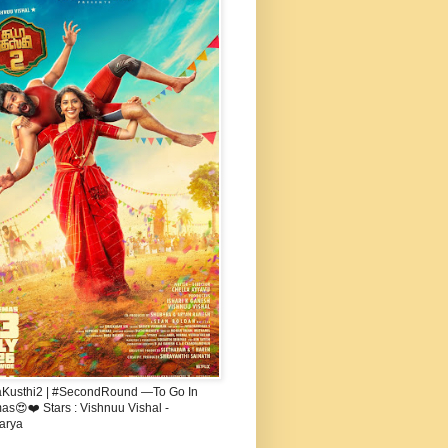
aKusthi2 | #SecondRound —To Go In
s😍❤️ Stars : Vishnuu Vishal -
arya