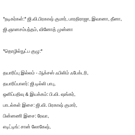
*நடிகர்கள்:* ஜி.வி.பிரகாஷ் குமார், பாரதிராஜா, இவானா, தீனா,
ஜி.ஞானசம்பந்தம், வினோத் முன்னா
*தொழில்நுட்ப குழு:*
தயாரிப்பு இல்லம் - ஆக்சஸ் ஃபிலிம் ஃபேக்டரி,
தயாரிப்பாளர்: ஜி.டில்லி பாபு,
ஒளிப்பதிவு & இயக்கம்: பி.வி. ஷங்கர்,
பாடல்கள் இசை: ஜி.வி. பிரகாஷ் குமார்,
பின்னணி இசை: ரேவா,
எடிட்டிங்: சான் லோகேஷ்,