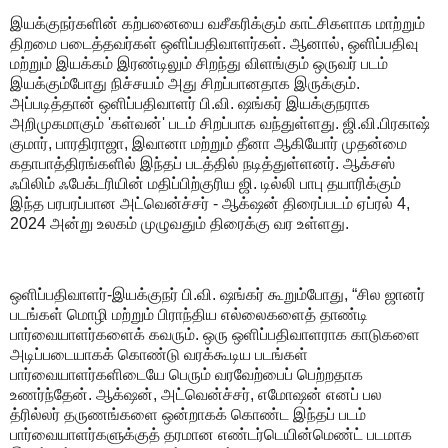
இயக்குநர்களின் கற்பனையை வசீகரிக்கும் காட்சிகளாக மாற்றும்
திறமை படைத்தவர்கள் ஒளிப்பதிவாளர்கள். ஆனால், ஒளிப்பதிவு
மற்றும் இயக்கம் இரண்டிலும் சிறந்து விளங்கும் ஒருவர் படம்
இயக்கும்போது நிச்சயம் அது சிறப்பானதாக இருக்கும்.
அப்படித்தான் ஒளிப்பதிவாளர் பி.வி. ஷங்கர் இயக்குநராக
அறிமுகமாகும் 'கள்வன்' படம் சிறப்பாக வந்துள்ளது. ஜி.வி.பிரகாஷ்
குமார், பாரதிராஜா, இவானா மற்றும் தீனா ஆகியோர் முதன்மை
கதாபாத்திரங்களில் இந்தப் படத்தில் நடித்துள்ளனர். ஆக்சஸ்
ஃபிலிம் ஃபேக்டரியின் மதிப்பிற்குரிய ஜி. டில்லி பாபு தயாரிக்கும்
இந்த பரபரப்பான அட்வென்ச்சர் - ஆக்‌ஷன் திரைப்படம் ஏப்ரல் 4,
2024 அன்று உலகம் முழுவதும் திரைக்கு வர உள்ளது.
ஒளிப்பதிவாளர்-இயக்குநர் பி.வி. ஷங்கர் கூறும்போது, ​​“சில ஜானர்
படங்கள் மொழி மற்றும் பிராந்திய எல்லைகளைத் தாண்டி
பார்வையாளர்களைக் கவரும். ஒரு ஒளிப்பதிவாளராக காடுகளை
அடிப்படையாகக் கொண்டு வரக்கூடிய படங்கள்
பார்வையாளர்களிடையே பெரும் வரவேற்பைப் பெற்றதாக
உணர்ந்தேன். ஆக்‌ஷன், அட்வென்ச்சர், எமோஷன் எனப் பல
த்ரில்லர் தருணங்களை ஒன்றாகக் கொண்ட இந்தப் படம்
பார்வையாளர்களுக்குத் தரமான எண்டர்டெயின்மெண்ட் படமாக