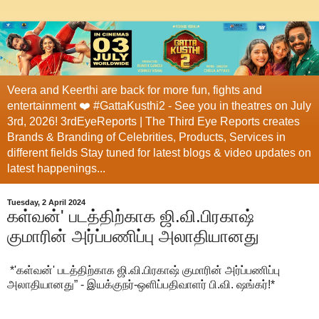
Veera and Keerthi are back for more fun, fights and
entertainment ❤️ #GattaKusthi2 - See you in theatres on July
3rd, 2026! 3rdEyeReports | The Third Eye Reports creates
Brands & Branding of Celebrities, Products, Services in
different fields Stay tuned for latest blogs & video updates on
latest happenings...
Tuesday, 2 April 2024
கள்வன்' படத்திற்காக ஜி.வி.பிரகாஷ்
குமாரின் அர்ப்பணிப்பு அலாதியானது
*'கள்வன்' படத்திற்காக ஜி.வி.பிரகாஷ் குமாரின் அர்ப்பணிப்பு
அலாதியானது” - இயக்குநர்-ஒளிப்பதிவாளர் பி.வி. ஷங்கர்!*