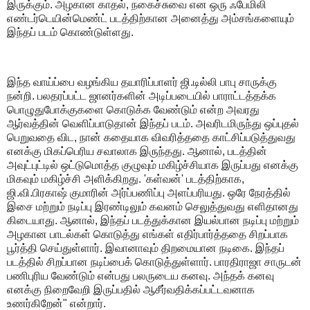
இருக்கும். அழகான காதல், நகைச்சுவை என ஒரு ஃபேமிலி
எண்டர்டெயின்மெண்ட் படத்திற்கான அனைத்து அம்சங்களையும்
இந்தப் படம் கொண்டுள்ளது.
இந்த வாய்ப்பை வழங்கிய தயாரிப்பாளர் ஜி.டில்லி பாபு சாருக்கு
நன்றி. பலதரப்பட்ட ஜானர்களின் அடிப்படையில் பாராட்டத்தக்க
பொழுதுபோக்குகளை கொடுக்க வேண்டும் என்ற அவரது
ஆர்வத்தின் வெளிப்பாடுதான் இந்தப் படம். அவரிடமிருந்து ஒப்புதல்
பெறுவதை விட, நான் கதையாக விவரித்ததை காட்சிப்படுத்துவது
எனக்கு மிகப்பெரிய சவாலாக இருந்தது. ஆனால், படத்தின்
அவுட்புட்டில் ஒட்டுமொத்த குழுவும் மகிழ்ச்சியாக இருப்பது எனக்கு
மிகவும் மகிழ்ச்சி அளிக்கிறது. 'கள்வன்' படத்திற்காக,
ஜி.வி.பிரகாஷ் குமாரின் அர்ப்பணிப்பு அளப்பரியது. ஒரே நேரத்தில்
இசை மற்றும் நடிப்பு இரண்டிலும் கவனம் செலுத்துவது எளிதானது
கிடையாது. ஆனால், இந்தப் படத்துக்கான இயல்பான நடிப்பு மற்றும்
அழகான பாடல்கள் கொடுத்து எங்கள் எதிர்பார்த்ததை சிறப்பாக
பூர்த்தி செய்துள்ளார். இவானாவும் திறமையான நடிகை. இந்தப்
படத்தில் சிறப்பான நடிப்பைக் கொடுத்துள்ளார். பாரதிராஜா சாருடன்
பணிபுரிய வேண்டும் என்பது பலருடைய கனவு. அந்தக் கனவு
எனக்கு நிறைவேறி இருப்பதில் ஆசீர்வதிக்கப்பட்டவனாக
உணர்கிறேன்" என்றார்.