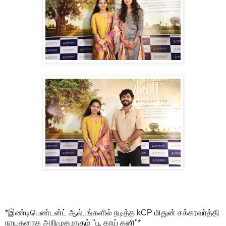
*இண்டிபெண்டன்ட் ஆல்பங்களில் நடித்த kCP மிதுன் சக்கரவர்த்தி
நாயகனாக அறிமுகமாகும் "பூ காய் கனி"*