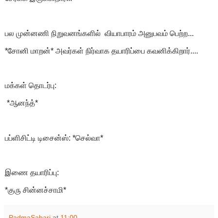
பல முன்னணி நிறுவனங்களில் வியாபாரம் அனுபவம் பெற்ற...
*சோனி மாறன்* அவர்கள் நிர்வாக தயாரிப்பை கவனிக்கிறார்....
மக்கள் தொடர்பு:
*ஆனந்த்*
பப்ளிசிட்டி டிசைன்ஸ்: *செல்வா*
இணை தயாரிப்பு:
*குரு சின்னச்சாமி*
PadmaSabari
at
11:00