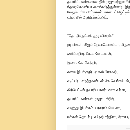
தயாரிப்பாளர்களான தில் ராஜு மற்றும் ச
தேவரகொண்டா கைகோர்த்துள்ளார். இது ஸ
மேலும், மிக பிரம்மாண்டமான பட்ஜெட்டில
விரைவில் அறிவிக்கப்படும்.
*தொழில்நுட்பக் குழு விவரம்:*
நடிகர்கள்: விஜய் தேவரகொண்டா, மிருண
ஒளிப்பதிவு: கே.யு.மோகனன்,
இசை: கோபிசுந்தர்,
கலை இயக்குநர்: ஏ.எஸ்.பிரகாஷ்,
எடிட்டர்: மார்த்தாண்டன் கே வெங்கடேஷ்
கிரியேட்டிவ் தயாரிப்பாளர்: வாசு வர்மா,
தயாரிப்பாளர்கள்: ராஜு - சிரிஷ்,
எழுத்து-இயக்கம்: பரசுராம் பெட்லா,
மக்கள் தொடர்பு: சுரேஷ் சந்திரா, ரேகா ட