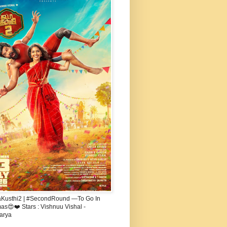
aKusthi2 | #SecondRound —To Go In
s😍❤️ Stars : Vishnuu Vishal -
arya