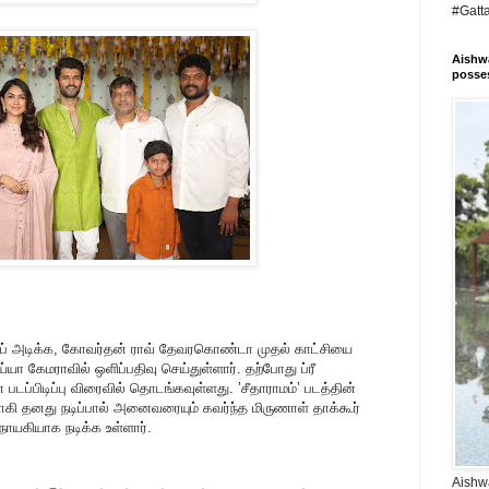
#Gatt
Aishwa
posses
கிளாப் அடிக்க, கோவர்தன் ராவ் தேவரகொண்டா முதல் காட்சியை
யா கேமராவில் ஒளிப்பதிவு செய்துள்ளார். தற்போது ப்ரீ
 படப்பிடிப்பு விரைவில் தொடங்கவுள்ளது. ’சீதாராமம்’ படத்தின்
ாகி தனது நடிப்பால் அனைவரையும் கவர்ந்த மிருணாள் தாக்கூர்
நாயகியாக நடிக்க உள்ளார்.
Aishwa