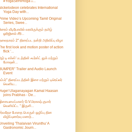
#YogaSeHiHoga ப...
Nickelodeon celebrates International
Yoga Day with...
Prime Video’s Upcoming Tamil Original
Series, Swee...
பிரைம் வீடியோவில் வரவிருக்கும் தமிழ்
ஒரிஜினல் சீரி...
தலைநகரம் 2" திரைப்பட நன்றி அறிவிப்பு விழா
The first look and motion poster of action
flick ‘...
ஆர் டி எக்ஸ்' படத்தின் ஃபர்ஸ்ட் லுக் மற்றும்
மோஷன்...
BUMPER” Trailer and Audio Launch
Event
பம்பர்" திரைப்படத்தின் இசை மற்றும் டிரெய்லர்
வெளிய...
Huge! Ulaganayagan Kamal Haasan
joins Prabhas - De...
இசையமைப்பாளர் G.V.பிரகாஷ் குமார்
வெளியிட்ட “ இருளி...
சர்வதேச போதை பொருள் ஒழிப்பு தின
விழிப்புணர்வு மணற்...
Unveiling 'Thalaivan Virunthu' A
Gastronomic Journ...