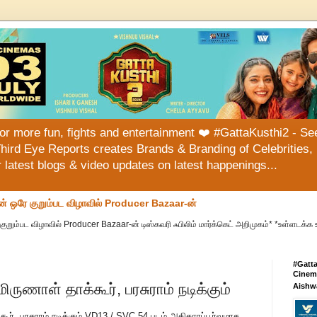
or more fun, fights and entertainment ❤️ #GattaKusthi2 - See
hird Eye Reports creates Brands & Branding of Celebrities, 
or latest blogs & video updates on latest happenings...
ன் ஒரே குறும்பட விழாவில் Producer Bazaar-ன்
குறும்பட விழாவில் Producer Bazaar-ன் டிஸ்கவரி ஃபிலிம் மார்க்கெட் அறிமுகம்* *உள்ளடக்க 
#Gatt
Cinema
ுணாள் தாக்கூர், பரசுராம் நடிக்கும்
Aishw
், பரசுராம் நடிக்கும் VD13 / SVC 54 படம் அதிகாரப்பூர்வமாக