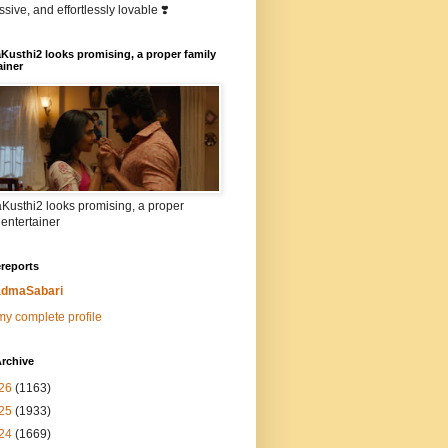
sive, and effortlessly lovable ❣️
Kusthi2 looks promising, a proper family
ainer
Kusthi2 looks promising, a proper
 entertainer
reports
dmaSabari
y complete profile
rchive
26
(1163)
25
(1933)
24
(1669)