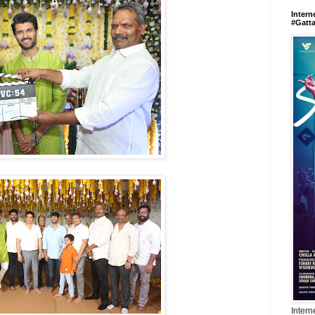
Intern
#Gatt
Intern