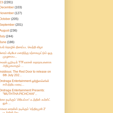
23
(2281)
December
(103)
November
(127)
October
(205)
September
(201)
August
(236)
July
(244)
June
(186)
போர் தொழில் திரைப்பட வெற்றி விழா
பிரைம் வீடியோ மனதிற்கு உற்சாகமூட்டும் ஒரு
முழுமைய...
வைரல் யூடுயுபர் TTF.வாசன் கதாநாயகனாக
அறிமுகமாகும் ...
Insidious: The Red Door to release on
6th July 202...
Ondraga Entertainment ஒரிஜினல்ஸின்
சமீபத்திய வரவு:...
Ondraga Entertainment Presents:
"MUTHTHA PICHCHAI"...
ரேகா நடிக்கும் 'மிரியம்மா' படத்தின் ஃபர்ஸ்ட்
லுக் ...
ராகவா லாரன்ஸ் நடிக்கும் 'சந்திரமுகி 2'
படத்தின் வெ...