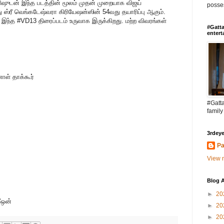
ிரிஷுடன் இந்த படத்தின் மூலம் முதன் முறையாக விஜய்
posses
்ரீ வெங்கடேஷ்வரா கிரியேஷன்ஸின் 54வது தயாரிப்பு ஆகும்.
் இந்த #VD13 திரைப்படம் உருவாக இருக்கிறது. மற்ற விவரங்கள்
#Gatta
entert
ாள் தாக்கூர்
#Gatta
family
3rdeye
,
Pa
View m
Blog A
►
20
ி'ஒன்
►
20
►
20