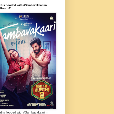
et is flooded with #Sambavakaari in
aKusthi2
et is flooded with #Sambavakaari in