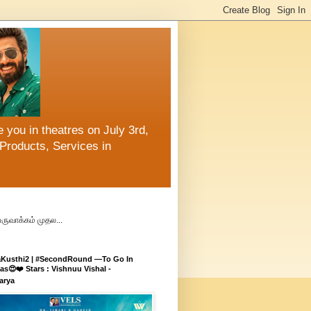
 you in theatres on July 3rd,
Products, Services in
உருவாக்கம் முதல...
aKusthi2 | #SecondRound —To Go In
s😍❤️ Stars : Vishnuu Vishal -
arya