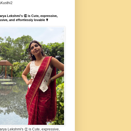
aKusthi2
rya Lekshmi's 👏 is Cute, expressive,
sive, and effortlessly lovable ❣️
rya Lekshmi's 👏 is Cute, expressive,