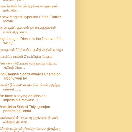
ஹைபர்லிங்க் க்ரைம் திரில்லராக உருவாகும்
புதிய திரை...
A new-fangled Hyperlink Crime-Thriller
Movie
பிரபல ஒளிப்பதிவாளர் ரவி கே சந்திரனின்
மகன் திருமணம...
High budget ‘Diesel’ is the first-ever full-
swing ...
தலைநகரம் 2" திரைப்பட நன்றி அறிவிப்பு விழா
டிமான்ட்டி காலனி 2' படப்பிடிப்பு நிறைவு
சென்னை ஸ்போர்ட்ஸ் விருது விழாவில் டீம்
ஃப்ரெஷ் அண...
Jito Chennai Sports Awards Champion
Trophy won by ...
மிஷன்: இம்பாசிபிள் திரைப்படங்கள் குறித்து
எங்களிடம...
We have a saying on Mission:
Impossible movies: ‘D...
Beautician Sridevi Thiyagarajan
performing Bridal...
சென்னையின் பிரபல அழகுக்கலை நிபுணர்
ஸ்ரீதேவி தியாகர...
நிக்கலோடியோன் சர்வதேச யோகா தினத்தை