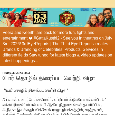
Veera and Keerthi are back for more fun, fights and
entertainment ❤️ #GattaKusthi2 - See you in theatres on July
3rd, 2026! 3rdEyeReports | The Third Eye Reports creates
Brands & Branding of Celebrities, Products, Services in
different fields Stay tuned for latest blogs & video updates on
latest happenings...
Friday, 30 June 2023
போர் தொழில் திரைப்பட வெற்றி விழா
*போர் தொழில் திரைப்பட வெற்றி விழா!*
அப்ளாஸ் என்டர்டெய்ன்மென்ட், எப்ரியஸ் ஸ்டுடியோ எல்எல்பி, E4
எக்ஸ்ப்ரிமண்ட்ஸ் எல் எல் பி ஆகிய நிறுவனங்கள் தயாரிப்பில்,
அறிமுக இயக்குநர் விக்னேஷ் ராஜா இயக்கத்தில், சரத்குமார்,
அசோக் செல்வன், நிகிலா விமல் நடிப்பில் வெளியான பரபரப்பான