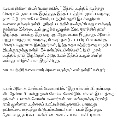
நடிகை நிகிலா விமல் பேசுகையில், '' இந்தப் படத்தில் நடித்தது
மிகவும் பெருமையாக இருந்தது, இந்தப் படத்தின் மூலம் பலருக்கு
நான் அறிமுகமாகியுள்ளேன், படத்தின் உதவி இயக்குநர்கள்
அனைவருக்கும் நன்றி , இந்தப் படத்தில் நடிக்கும்போது எனக்குத்
தூக்கமே இல்லை. படம் முழுக்க முழுக்க இரவு நேரத்தில் தான்
இருந்தது, எனக்கு இது ஒரு புது அனுபவமாக இருந்தது. அசோக்
மற்றும் சரத்குமார் சாருக்கு மிகவும் நன்றி. படப்பிடிப்பில் எனக்கு
மிகவும் ஆதரவாக இருந்தார்கள், இந்த கதாபாத்திரத்தை எழுதிய
இயக்குநருக்கு நன்றி, E4 என்டர்டெயின்மென்ட் இன் முதல்
படத்தில் நான் இருந்தேன். அதே போல் இந்தப் படமும் வெற்றி
என்பது மகிழ்ச்சியாக இருக்கிறது,
ஊடக பத்திரிக்கையாளர் அனைவருக்கும் என் நன்றி'' என்றார்.
நடிகர் அசோக் செல்வன் பேசுகையில், ''இது சக்ஸஸ் மீட் என்பதை
விட தேங்ஸ் மீட் என்று தான் சொல்ல வேண்டும். மக்கள் இப்படத்தை
தங்கள் படமாகக் கொண்டாடினார்கள். ஊடகங்களுக்கு ரெண்டு
நாள் முன்னரே படத்தைப் போட்டுக்காட்டினோம். யாராவது
டிவிஸ்ட்டை உடைத்து விடுவார்களோ..! என்ற பயம் இருந்தது.
ஆனால் ஒருவர் கூட டிவிஸ்ட்டை உடைக்காமல், பாஸிட்டிவான