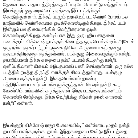
தேவையான கதாபாத்திரத்தை அப்படியே கொண்டு வந்துள்ளார்.
இயக்குநர் ஒரு ஹாலிவுட் தரத்தை இப்படத்திற்குக்
கொடுத்துள்ளார். இந்தப் படமும் ஹாலிவுட் பட வெற்றி போலப் பல
நாடுகளில் வெற்றிகரமாக ஓடிக்கொண்டிருக்கிறது. இந்தப் படம்
இன்றும் பல திரையரங்கில் வெற்றிகரமாக ஓடிக்
கொண்டிருக்கிறது. கண்டிப்பாக இது ஒரு புதிய சாதனை
படைக்கும். விக்னேஷ் நமக்குக் கிடைத்த ஒரு பொக்கிஷம். அசோக்
ஒரு நல்ல நடிகர் மற்றும் நடிகை நிகிலா அருமையாகத் தனது
கதாபாத்திரத்தை நடித்துள்ளார். படக்குழு அனைவருக்கும் நன்றி.
தயாரிப்பாளர் இந்த கதையை நம்பி படமாக்கியதற்கு நன்றி.
ஒளிப்பதிவாளர் மிகவும் அற்புதமாகப் பணி செய்துள்ளார். ஒரு நல்ல
படத்தில் நடித்த திருப்தி எனக்குக் கிடைத்துள்ளது. படக்குழு
அனைவருக்கும் நன்றி. இதையெல்லாம் தாண்டி
பத்திரிக்கையாளர்கள் உங்களுக்குத்தான் மிகவும் நன்றி கூற
வேண்டும். உங்களின் கருத்துதான் இந்த படத்தை மக்களிடம்
கொண்டு சேர்த்தது. இந்த வெற்றிக்கு நீங்கள் தான் காரணம்
நன்றி'' என்றார்.
இயக்குநர் விக்னேஷ் ராஜா பேசுகையில், '' என்னோட முதல் நன்றி
தயாரிப்பாளர்களுக்கு தான். இந்தகதையை கேட்டு இப்படத்தை
தயாரித்ததற்கு நன்றி. அப்ளாஸ் படம் ஒப்பந்தமானவுடன் படத்தை