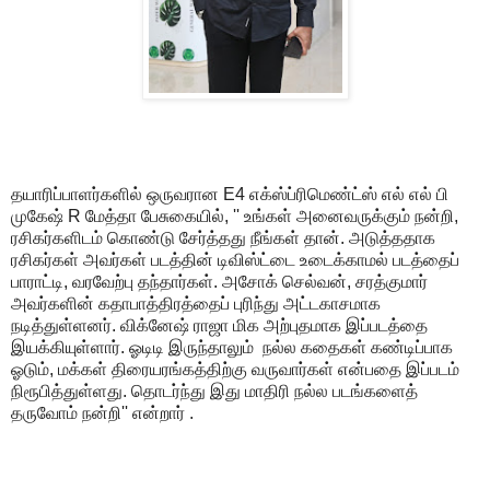
தயாரிப்பாளர்களில் ஒருவரான E4 எக்ஸ்ப்ரிமெண்ட்ஸ் எல் எல் பி
முகேஷ் R மேத்தா பேசுகையில், '' உங்கள் அனைவருக்கும் நன்றி,
ரசிகர்களிடம் கொண்டு சேர்த்தது நீங்கள் தான். அடுத்ததாக
ரசிகர்கள் அவர்கள் படத்தின் டிவிஸ்ட்டை உடைக்காமல் படத்தைப்
பாராட்டி, வரவேற்பு தந்தார்கள். அசோக் செல்வன், சரத்குமார்
அவர்களின் கதாபாத்திரத்தைப் புரிந்து அட்டகாசமாக
நடித்துள்ளனர். விக்னேஷ் ராஜா மிக அற்புதமாக இப்படத்தை
இயக்கியுள்ளார். ஓடிடி இருந்தாலும் நல்ல கதைகள் கண்டிப்பாக
ஓடும், மக்கள் திரையரங்கத்திற்கு வருவார்கள் என்பதை இப்படம்
நிரூபித்துள்ளது. தொடர்ந்து இது மாதிரி நல்ல படங்களைத்
தருவோம் நன்றி'' என்றார் .