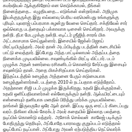
கமர்ஷியல் ஆக்குகிறோம் என கெடுக்காமல், நீங்கள்
நினைத்ததை.. எழுதியதை... எடுங்கள் என்றார்கள். அறிமுக
இயக்குநருக்கு இது எவ்வளவு பெரிய வரமென்பது உங்களுக்கு
புரியும். யுவராஜ் பம்பரமாக சுழன்று வேலை செய்தார். சக்திவேல் சார்
ஒவ்வொரு படத்தையும் பக்காவாக டிசைன் செய்கிறார். அவருக்கு
நன்றி. தீபா மேடமுக்கு நன்றி. எடிட்டர் ஶ்ரீஜித் சாரங் மிக
அட்டகாசமாக செய்துள்ளார். இசையில் ஜேக்ஸ் பிஜாய்
மிரட்டியிருந்தார். அவர் தான் அடம்பிடித்து படத்தின் கடைசியில்
பாட்டு வைத்தார். இப்போது அந்த பாட்டில்லாமல் அந்தப்படத்தை
நினைக்க முடியவில்லை. சவுண்டிங்கில் மிரட்டி விட்டார். படம்
முழுக்க அதன் உணர்வை ரசிகனிடம் கொண்டு சேர்ப்பது இசையும்
சவுண்டும் தான். அதை மிகச்சிறப்பாக செய்தார்கள்.
இந்தப்படத்தில் உழைத்த அத்தனை பேரும் கடுமையாக
உழைத்துள்ளார்கள். படத்தை 2010 ல் நடப்பதாக எடுத்தோம்.
அதற்கான சிஜி படம் முழுக்க இருக்கிறது. உதவி இயக்குநர்கள்,
உதவி ஒளிப்பதிவாளர்கள் எல்லோருக்கும் நன்றி. ஆல்ஃபிரட்டையும்
என்னையும் தனியாக மனதில் பிரித்து பார்க்க முடியவில்லை.
நாங்கள் இருவருமே ஒரே ஆள் தான். இப்படி ஒரு ரைட்டர் கிடைப்பது
வரம். நிகிலா விமல் கேரக்டர் அவர் கதையில் இல்லாத பலத்தை
நடிப்பில் கொண்டு வந்தார். அசோக் செல்வன் காலேஜ் படிக்கும்
போதிருந்து தெரியும், அப்போதே யாராவது குறும்படம் எடுத்தால்
ஓடிப்போய் நடிப்பான். அப்போது அவன் ஏற்படுத்திய நெட்வொர்க்