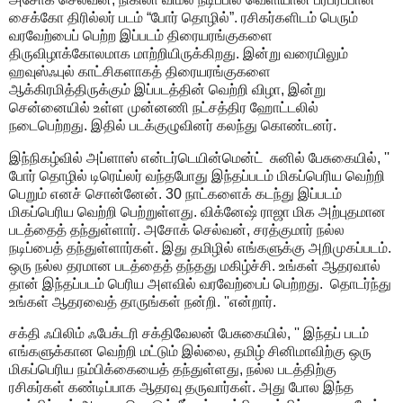
சைக்கோ திரில்லர் படம் “போர் தொழில்”. ரசிகர்களிடம் பெரும்
வரவேற்பைப் பெற்ற இப்படம் திரையரங்குகளை
திருவிழாக்கோலமாக மாற்றியிருக்கிறது. இன்று வரையிலும்
ஹவுஸ்ஃபுல் காட்சிகளாகத் திரையரங்குகளை
ஆக்கிரமித்திருக்கும் இப்படத்தின் வெற்றி விழா, இன்று
சென்னையில் உள்ள முன்னணி நட்சத்திர ஹோட்டலில்
நடைபெற்றது. இதில் படக்குழுவினர் கலந்து கொண்டனர்.
இந்நிகழ்வில் அப்ளாஸ் என்டர்டெயின்மென்ட் சுனில் பேசுகையில், ''
போர் தொழில் டிரெய்லர் வந்தபோது இந்தப்படம் மிகப்பெரிய வெற்றி
பெறும் எனச் சொன்னேன். 30 நாட்களைக் கடந்து இப்படம்
மிகப்பெரிய வெற்றி பெற்றுள்ளது. விக்னேஷ் ராஜா மிக அற்புதமான
படத்தைத் தந்துள்ளார். அசோக் செல்வன், சரத்குமார் நல்ல
நடிப்பைத் தந்துள்ளார்கள். இது தமிழில் எங்களுக்கு அறிமுகப்படம்.
ஒரு நல்ல தரமான படத்தைத் தந்தது மகிழ்ச்சி. உங்கள் ஆதரவால்
தான் இந்தப்படம் பெரிய அளவில் வரவேற்பைப் பெற்றது. தொடர்ந்து
உங்கள் ஆதரவைத் தாருங்கள் நன்றி. ''என்றார்.
சக்தி ஃபிலிம் ஃபேக்டரி சக்திவேலன் பேசுகையில், '' இந்தப் படம்
எங்களுக்கான வெற்றி மட்டும் இல்லை, தமிழ் சினிமாவிற்கு ஒரு
மிகப்பெரிய நம்பிக்கையைத் தந்துள்ளது, நல்ல படத்திற்கு
ரசிகர்கள் கண்டிப்பாக ஆதரவு தருவார்கள். அது போல இந்த