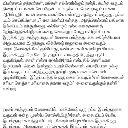
விமர்சனம் தந்தார்கள். உங்கள் எல்லோர்க்கும் நன்றி. கடந்த வருடம்
நிறையப் படங்கள் செய்தேன். படம் நல்ல படமென்றாலும் பாக்ஸ்
ஆபீஸ் ஹிட்டாகவில்லை. எனக்கே என் மீது சந்தேகம் வந்தது. நல்ல
படம் செய்கிறோமா..? என கேள்வி வந்தது. அதற்கெல்லாம் பதிலாக
இந்தப்படம் வந்துள்ளது. எல்லோரும் நல்ல கதைகளைத்
தேர்ந்தெடுக்கிறீர்கள் என்று சொல்லும் போது மகிழ்ச்சியாக
இருக்கிறது. சரத்குமாருடன் வேலை பார்த்தது மிக மகிழ்ச்சியான
அனுபவமாக இருந்தது. விக்னேஷ் ராஜாவை அனைவரும்
பாராட்டுவதைக் கேட்கும்போது, நண்பனாக மிக மகிழ்ச்சியாக
இருக்கிறது. அவனோடு குறும்பட காலத்திலிருந்து பழகி
வருகிறேன், தான் என்ன எடுக்கிறோம் என்பதில் தெளிவாக
இருப்பான். அவன் இன்னும் உயரம் செல்வான். தயாரிப்பாளருக்கு
இப்படி ஒரு படம் எடுத்ததற்கு நன்றி. ஒரு வசனம் சொல்லி
முடிக்கிறேன், இந்தப்படத்தில் ஒரு வசனம் வரும் “உன் வேலையைச்
சரியா செஞ்சா மரியாதை தானா வரும்” அனைவருக்கும் நன்றி''
என்றார்.
நடிகர் சரத்குமார் பேசுகையில், ''விக்னேஷ் ஒரு நல்ல இயக்குநராக
வருவார் என்று முன்பே சொல்லியிருந்தேன். அதை விடப் பெரிய
இயக்குநராக வந்து விட்டார். மிகவும் மகிழ்ச்சியாக இருக்கிறது,
இயக்குநர் அனைவரையும் செதுக்கி இருந்தார். தனக்குத்