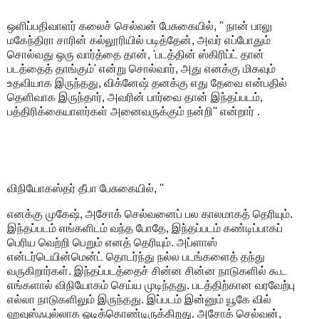
ஒளிப்பதிவாளர் கலைச் செல்வன் பேசுகையில், '' நான் பாலு
மகேந்திரா சாரின் கல்லூரியில் படித்தேன், அவர் எப்போதும்
சொல்வது ஒரு வார்த்தை தான், 'படத்தின் ஸ்கிரிப்ட் தான்
படத்தைத் தாங்கும்' என்று சொல்வார், அது எனக்கு மிகவும்
உதவியாக இருந்தது, விக்னேஷ் தனக்கு எது தேவை என்பதில்
தெளிவாக இருந்தார், அவரின் பார்வை தான் இந்தப்படம்,
பத்திரிக்கையாளர்கள் அனைவருக்கும் நன்றி'' என்றார் .
விநியோகஸ்தர் தீபா பேசுகையில், ''
எனக்கு முகேஷ், அசோக் செல்வனைப் பல காலமாகத் தெரியும்.
இந்தப்படம் எங்களிடம் வந்த போதே, இந்தப்படம் கண்டிப்பாகப்
பெரிய வெற்றி பெறும் எனத் தெரியும். அப்ளாஸ்
என்டர்டெயின்மென்ட் தொடர்ந்து நல்ல படங்களைத் தந்து
வருகிறார்கள். இந்தப்படத்தைச் சின்ன சின்ன நாடுகளில் கூட
எங்களால் விநியோகம் செய்ய முடிந்தது. படத்திற்கான வரவேற்பு
எல்லா நாடுகளிலும் இருந்தது. இப்படம் இன்னும் யூகே வில்
ஹவுஸ்ஃபுல்லாக ஓடிக்கொண்டிருக்கிறது. அசோக் செல்வன்,