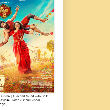
aKusthi2 | #SecondRound —To Go In
s😍❤️ Stars : Vishnuu Vishal -
arya