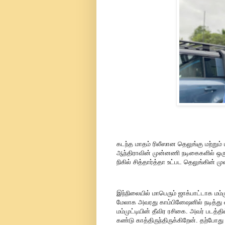
கடந்த மாதம் ரிலீஸான தெலுங்கு மற்றும்
ஆந்திராவின் முன்னணி நடிகைகளில் ஒருவ
நிகில் சித்தார்த்தா உட்பட தெலுங்கின்
இந்நிலையில் மாபெரும் ஜாக்பாட்டாக மம்ம
மேலாக அவரது காம்பினேஷனில் நடித்து வர
மம்முட்டியின் தீவிர ரசிகை. அவர் படத்
கண்டு காத்திருந்திருக்கிறேன். தற்போ