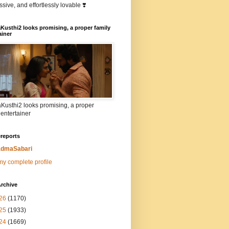
sive, and effortlessly lovable ❣️
Kusthi2 looks promising, a proper family
ainer
Kusthi2 looks promising, a proper
 entertainer
reports
dmaSabari
y complete profile
rchive
26
(1170)
25
(1933)
24
(1669)