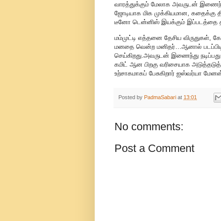
வாரத்துக்கும் மேலாக அவருடன் இணைந்து
ஜோடியாக மிக முக்கியமான, கதைக்கு திரு
டீனோ டென்னிஸ் இயக்கும் இப்படத்தை திய
மம்முட்டி எத்தனை தேசிய விருதுகள், க
மனதை வென்ற மனிதர்…ஆனால் படப்பிடிப்
செய்கிறது.அவருடன் இணைந்து நடிப்பது 
கமிட் ஆன பிறகு வரிசையாக அடுத்தடுத்த
உற்சாகமாகப் பேசுகிறார் ஐஸ்வர்யா மேனன
Posted by
PadmaSabari
at
13:01
No comments:
Post a Comment