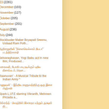
23
(2281)
December
(103)
November
(127)
October
(205)
September
(201)
August
(236)
July
(244)
Blockbuster Maker Boyapati Sreenu,
Ustaad Ram Poth...
ஆதிராஜனின் "நினைவெல்லாம் நீயடா"
படத்திற்காகp
Selvaraghavan, Yogi Babu act in new
film; Produced...
வராகவன், யோகி பாபு நடிக்கும் புதிய
திரைப்படம், தென...
Raanuvan’ - A Musical Tribute to the
Indian Army *
ராணுவன்’ - இந்திய ராணுவத்திற்கு ஒரு இசை
அஞ்சலி
Spark L.I.F.E starring Vikranth, Mehreen
Pirzada a...
விக்ராந்த் - மெஹ்ரீன் பிர்ஸாதா மற்றும் ருக்ஷார்
தி...