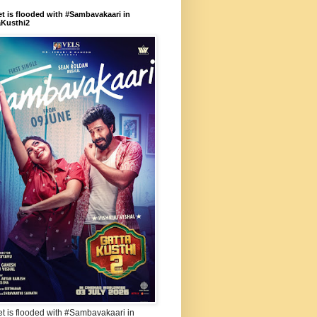
et is flooded with #Sambavakaari in
aKusthi2
et is flooded with #Sambavakaari in