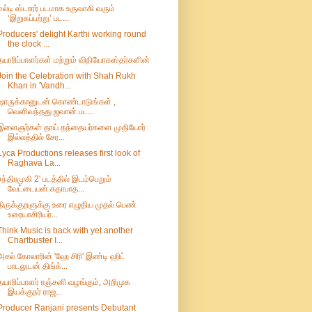
மல்டி ஸ்டாரர் படமாக உருவாகி வரும்
‘இறுகப்பற்று’ பட...
Producers' delight Karthi working round
the clock ...
தயாரிப்பாளர்கள் மற்றும் விநியோகஸ்தர்களின்
Join the Celebration with Shah Rukh
Khan in 'Vandh...
ஷாருக்கானுடன் கொண்டாடுங்கள் ,
வெளிவந்தது ஜவான் பட...
இளைஞர்கள் தாய் தந்தையர்களை முதியோர்
இல்லத்தில் சேர...
Lyca Productions releases first look of
Raghava La...
சந்திரமுகி 2' படத்தில் இடம்பெறும்
வேட்டையன் கதாபாத...
திருக்குறளுக்கு உரை எழுதிய முதல் பெண்
உரையாசிரியர்...
Think Music is back with yet another
Chartbuster I...
அசல் கோலாரின் 'ஹே சிரி' இண்டி ஹிட்
பாடலுடன் திங்க்...
தயாரிப்பாளர் ரஞ்சனி வழங்கும், அறிமுக
இயக்குநர் ராஜ...
Producer Ranjani presents Debutant