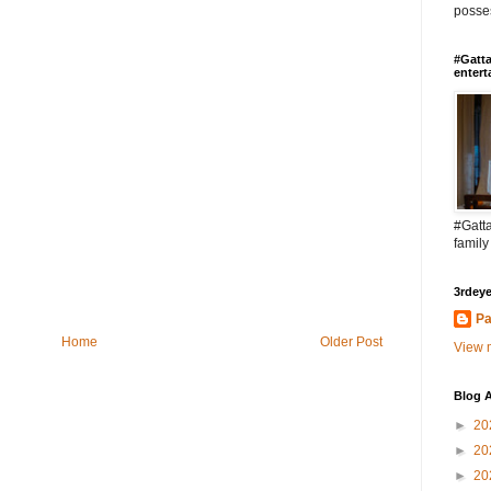
posses
#Gatta
entert
#Gatta
family
3rdeye
Pa
Home
Older Post
View m
Blog A
►
20
►
20
►
20