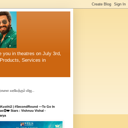
 you in theatres on July 3rd,
Products, Services in
்களை வரவேற்கும் விஜ...
aKusthi2 | #SecondRound —To Go In
s😍❤️ Stars : Vishnuu Vishal -
arya