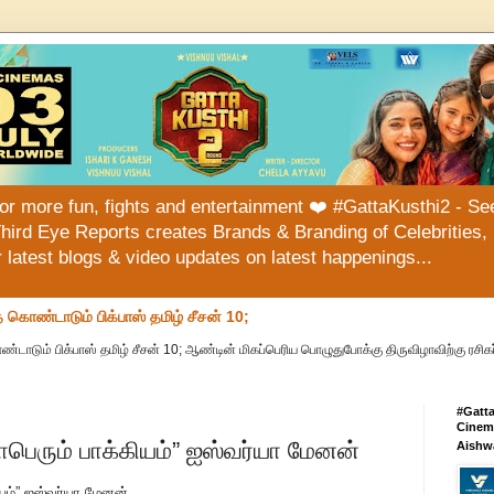
or more fun, fights and entertainment ❤️ #GattaKusthi2 - See
hird Eye Reports creates Brands & Branding of Celebrities, 
or latest blogs & video updates on latest happenings...
ொண்டாடும் பிக்பாஸ் தமிழ் சீசன் 10;
ும் பிக்பாஸ் தமிழ் சீசன் 10; ஆண்டின் மிகப்பெரிய பொழுதுபோக்கு திருவிழாவிற்கு ரசிகர
#Gatt
Cinema
 மாபெரும் பாக்கியம்” ஐஸ்வர்யா மேனன்
Aishw
கியம்” ஐஸ்வர்யா மேனன்