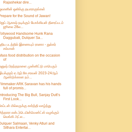
Rajashekar dire...
ஜவானின் ஒலிக்கு தயாராகுங்கள்
Prepare for the Sound of Jawan!
ஜெய் ஆகாஷ் நடிக்கும் யோக்கியன் திரைப்படம்
ஜூலை 28ல...
Tollywood Handsome Hunk Rana
Daggubati, Dulquer Sa...
புதிய படத்தில் இணையும் ராணா - துல்கர்
சல்மான்
Mass food distribution on the occasion
of
தனுஷ் பிறந்தநாளை முன்னிட்டு மாபெரும்
இயக்குநர் ஏ.ஆர்.கே.சரவன் 2023-24ஆம்
ஆண்டுக்கான நம்...
Filmmaker ARK Saravan has his hands
full of promis...
Introducing The Big Bull, Sanjay Dutt’s
First Look...
கேப்டன் மில்லருக்கு கார்த்தி வாழ்த்து
சித்தாரா என்டர்டெயின்மெண்ட்ஸ் வழங்கும்
வெங்கி அட்ல...
Dulquer Salmaan, Venky Atluri and
Sithara Entertai...