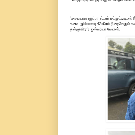
”மலையாள சூப்பர் ஸ்டார் மம்முட்டியுடன
கனவு இவ்வளவு சீக்கிரம் நிறைவேறும் என்
துள்ளுகிறார் ஐஸ்வர்யா மேனன்.