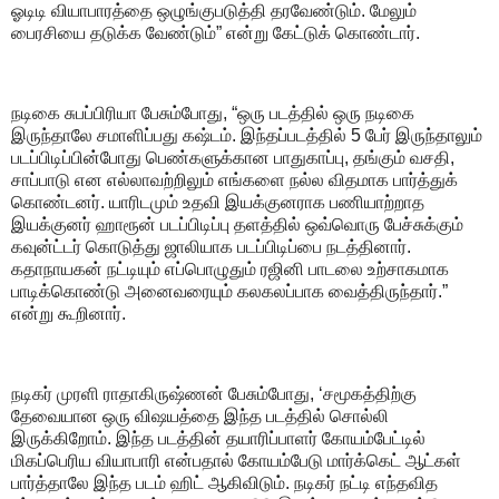
ஓடிடி வியாபாரத்தை ஒழுங்குபடுத்தி தரவேண்டும். மேலும்
பைரசியை தடுக்க வேண்டும்” என்று கேட்டுக் கொண்டார்.
நடிகை சுபப்பிரியா பேசும்போது, “ஒரு படத்தில் ஒரு நடிகை
இருந்தாலே சமாளிப்பது கஷ்டம். இந்தப்படத்தில் 5 பேர் இருந்தாலும்
படப்பிடிப்பின்போது பெண்களுக்கான பாதுகாப்பு, தங்கும் வசதி,
சாப்பாடு என எல்லாவற்றிலும் எங்களை நல்ல விதமாக பார்த்துக்
கொண்டனர். யாரிடமும் உதவி இயக்குனராக பணியாற்றாத
இயக்குனர் ஹாரூன் படப்பிடிப்பு தளத்தில் ஒவ்வொரு பேச்சுக்கும்
கவுன்ட்டர் கொடுத்து ஜாலியாக படப்பிடிப்பை நடத்தினார்.
கதாநாயகன் நட்டியும் எப்பொழுதும் ரஜினி பாடலை உற்சாகமாக
பாடிக்கொண்டு அனைவரையும் கலகலப்பாக வைத்திருந்தார்.”
என்று கூறினார்.
நடிகர் முரளி ராதாகிருஷ்ணன் பேசும்போது, ‘சமூகத்திற்கு
தேவையான ஒரு விஷயத்தை இந்த படத்தில் சொல்லி
இருக்கிறோம். இந்த படத்தின் தயாரிப்பாளர் கோயம்பேட்டில்
மிகப்பெரிய வியாபாரி என்பதால் கோயம்பேடு மார்க்கெட் ஆட்கள்
பார்த்தாலே இந்த படம் ஹிட் ஆகிவிடும். நடிகர் நட்டி எந்தவித