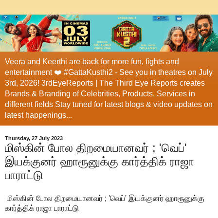
Veera and Keerthi are back for more fun, fights and
entertainment ❤️ #GattaKusthi2 - See you in theatres on July
3rd, 2026! 3rdEyeReports | The Third Eye Reports creates
Brands & Branding of Celebrities, Products, Services in
different fields Stay tuned for latest blogs & video updates on
latest happenings...
Thursday, 27 July 2023
மிஸ்கின் போல திறமையானவர் ; 'வெப்'
இயக்குனர் ஹாரூனுக்கு கார்த்திக் ராஜா
பாராட்டு
மிஸ்கின் போல திறமையானவர் ; 'வெப்' இயக்குனர் ஹாரூனுக்கு
கார்த்திக் ராஜா பாராட்டு