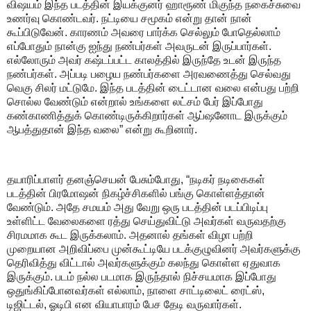
விஷயம் இந்த படத்தின் இயக்குனர் ஹாரூண் மிகுந்த நகைச்சுவை
உணர்வு கொண்டவர். நட்டியை சமூகம் என்று தான் நான்
கூப்பிடுவேன். காரணம் அவரை பார்க்க செல்லும் போதெல்லாம்
எப்போதும் நான்கு ஐந்து நண்பர்கள் அவருடன் இருப்பார்கள்.
எல்லோரும் அவர் கஷ்டப்பட்ட காலத்தில் இருந்தே உடன் இருந்த
நண்பர்கள். அப்படி பழைய நண்பர்களை அரவணைத்து செல்வது
வெகு சிலர் மட்டுமே. இந்த படத்தின் டைட்டான வலை என்பது பற்றி
சொல்ல வேண்டும் என்றால் உங்களை லட்சம் பேர் இப்போது
கண்காணித்துக் கொண்டிருக்கிறார்கள் ஆப்ஷனோட இருக்கும்
ஆபத்துதான் இந்த வலை” என்று கூறினார்.
தயாரிப்பாளர் தனஞ்செயன் பேசும்போது, “நடிகர் நடிகைகள்
படத்தின் பிரமோஷன் நிகழ்ச்சிகளில் பங்கு கொள்ளத்தான்
வேண்டும். அதே சமயம் அது வேறு ஒரு படத்தின் படப்பிடிப்பு
உள்ளிட்ட வேலைகளை ரத்து செய்துவிட்டு அவர்கள் வருவதற்கு
சிரமமாக கூட இருக்கலாம். அதனால் தங்கள் விழா பற்றி
முறையான அறிவிப்பை முன்கூட்டியே படக்குழுவினர் அவர்களுக்கு
தெரிவித்து விட்டால் அவர்களுக்கும் கலந்து கொள்ள ஏதுவாக
இருக்கும். படம் நல்ல படமாக இருந்தால் நிச்சயமாக இப்போது
ஒதுங்கிப்போனவர்கள் எல்லாம், நாளை சாட்டிலைட் ரைட்ஸ்,
டிஜிட்டல், ஓடிபி என வியாபாரம் பேச தேடி வருவார்கள்.