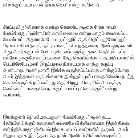
விளக்கும் படம் தான் இந்த வெப்” என்று கூறினார்.
சிறப்பு விருந்தினராக கலந்து கொண்ட நடிகை ரேகா நாயர்
பேசும்போது, “ஹீரோயின் வரவிலைலை என்று யாரும் கவலைப்பட
வேண்டாம். அதனாலேயே படமும் ஹிட் ஆகிவிடும். ஹீரோயினும்
பிரபலமாகி விடுவார். நட்டி சாரைப் பொறுத்தவரை அவர் ஒரு ஞானி.
அது அவர்களுடன் பேசி பழகியவர்களுக்கு தான் தெரியும். நட்டி
எல்லோருக்குமே வாய்ப்புகளை தேடி கொடுக்கிறார். தயாரிப்பாளரின்
பெயரிலேயே முனி இருப்பதால் நிச்சயமாக காத்து கருப்பு
அண்டாது. நடிகர் முரளி இங்கே வருத்தப்பட்டதை பார்க்கும்போது
அவர் இத்தனை வருடங்களாக இன்னும் முள் பாதையிலேயே நடந்து
கொண்டிருக்கிறார் என்பது தெரிகிறது. விரைவில் அவருக்கு
வெல்வெட் பாதையில் நடக்கும் வாய்ப்பு கிடைக்கும்” என்று
கூறினார்.
இயக்குனர் ஆர்.வி.உதயகுமார் பேசும்போது, “நடிகர் நட்டி
தேர்ந்தெடுக்கும் கதைகள் எல்லாமே வித்தியாசமாக இருக்கிறது.
கார்த்திக் ராஜா ஜீனியஸ் இசையமைப்பாளர்களில் ஒருவர். அவர்
சிறுவயதாக இருந்தபோதே நான் அவரிடம் சின்னக்கவுண்டர்