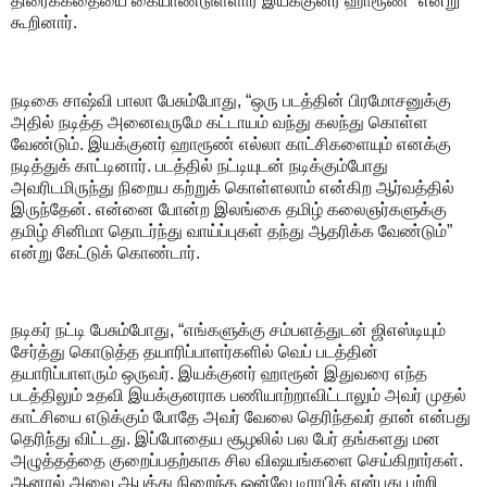
திரைக்கதையை கையாண்டுள்ளார் இயக்குனர் ஹாரூண்” என்று
கூறினார்.
நடிகை சாஷ்வி பாலா பேசும்போது, “ஒரு படத்தின் பிரமோசனுக்கு
அதில் நடித்த அனைவருமே கட்டாயம் வந்து கலந்து கொள்ள
வேண்டும். இயக்குனர் ஹாரூண் எல்லா காட்சிகளையும் எனக்கு
நடித்துக் காட்டினார். படத்தில் நட்டியுடன் நடிக்கும்போது
அவரிடமிருந்து நிறைய கற்றுக் கொள்ளலாம் என்கிற ஆர்வத்தில்
இருந்தேன். என்னை போன்ற இலங்கை தமிழ் கலைஞர்களுக்கு
தமிழ் சினிமா தொடர்ந்து வாய்ப்புகள் தந்து ஆதரிக்க வேண்டும்”
என்று கேட்டுக் கொண்டார்.
நடிகர் நட்டி பேசும்போது, “எங்களுக்கு சம்பளத்துடன் ஜிஎஸ்டியும்
சேர்த்து கொடுத்த தயாரிப்பாளர்களில் வெப் படத்தின்
தயாரிப்பாளரும் ஒருவர். இயக்குனர் ஹாரூன் இதுவரை எந்த
படத்திலும் உதவி இயக்குனராக பணியாற்றாவிட்டாலும் அவர் முதல்
காட்சியை எடுக்கும் போதே அவர் வேலை தெரிந்தவர் தான் என்பது
தெரிந்து விட்டது. இப்போதைய சூழலில் பல பேர் தங்களது மன
அழுத்தத்தை குறைப்பதற்காக சில விஷயங்களை செய்கிறார்கள்.
ஆனால் அவை ஆபத்து நிறைந்த ஒன்வே டிராபிக் என்பது பற்றி