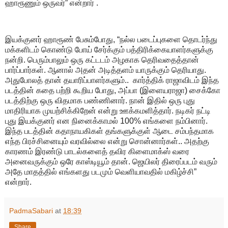
ஹாரூணும் ஒருவர்” என்றார் .
இயக்குனர் ஹாரூண் பேசும்போது, “நல்ல படைப்புகளை தொடர்ந்து
மக்களிடம் கொண்டு போய் சேர்க்கும் பத்திரிக்கையாளர்களுக்கு
நன்றி. பெரும்பாலும் ஒரு கட்டடம் அழகாக தெரிவதைத்தான்
பார்ப்பார்கள். ஆனால் அதன் அடித்தளம் யாருக்கும் தெரியாது.
அதுபோலத் தான் தயாரிப்பாளர்களும்.. கார்த்திக் ராஜாவிடம் இந்த
படத்தின் கதை பற்றி கூறிய போது, அப்பா (இளையராஜா) சைக்கோ
படத்திற்கு ஒரு விதமாக பண்ணினார். நான் இதில் ஒரு புது
மாதிரியாக முயற்சிக்கிறேன் என்று ஊக்கமளித்தார். நடிகர் நட்டி
புது இயக்குனர் என நினைக்காமல் 100% எங்களை நம்பினார்.
இந்த படத்தின் கதாநாயகிகள் தங்களுக்குள் ஆடை சம்பந்தமாக
எந்த பிரச்சினையும் வரவில்லை என்று சொன்னார்கள்.. அதற்கு
காரணம் இரண்டு பாடல்களைத் தவிர கிளைமாக்ஸ் வரை
அனைவருக்கும் ஒரே காஸ்டியூம் தான். ஜெயிலர் திரைப்படம் வரும்
அதே மாதத்தில் எங்களது படமும் வெளியாவதில் மகிழ்ச்சி”
என்றார்.
PadmaSabari
at
18:39
Share