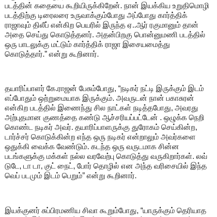
படத்தின் கதையை கூறியிருக்கிறேன். நான் இயக்கிய உறுதிமொழி
படத்திற்கு டிரைலரை உருவாக்கும்போது அப்போது கார்த்திக்
ராஜாவும் திலீப் என்கிற பெயரில் இருந்த ஏ..ஆர் ரகுமானும் தான்
அதை செய்து கொடுத்தனர். அதன்பிறகு பொன்னுமணி படத்தில்
ஒரு பாடலுக்கு மட்டும் கார்த்திக் ராஜா இசையமைத்து
கொடுத்தார்.” என்று கூறினார்.
தயாரிப்பாளர் கே.ராஜன் பேசும்போது, “நடிகர் நட்டி இருக்கும் இடம்
எப்போதும் ஒற்றுமையாக இருக்கும். அவருடன் நான் பகாசுரன்
என்கிற படத்தில் இணைந்து சில நாட்கள் நடித்தபோது, அவரது
அற்புதமான குணத்தை கண்டு ஆச்சரியப்பட்டேன் . ஒழுக்க நெறி
கொண்ட நடிகர் அவர். தயாரிப்பாளருக்கு துரோகம் செய்கின்ற,
டார்ச்சர் கொடுக்கின்ற எந்த ஒரு நடிகர் என்றாலும் அவர்களை
ஒதுக்கி வைக்க வேண்டும். கடந்த ஒரு வருடமாக சின்ன
படங்களுக்கு மக்கள் நல்ல வரவேற்பு கொடுத்து வருகிறார்கள். லவ்
டுடே, டா டா, குட் நைட், போர் தொழில் என அந்த வரிசையில் இந்த
வெப் படமும் இடம் பெறும்” என்று கூறினார்.
இயக்குனர் சுப்பிரமணிய சிவா கூறும்போது, “யாருக்கும் தெரியாத