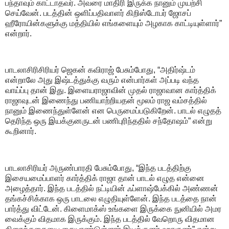
பந்தாவும் காட்டாதவர். அவரை மாதிரி இருக்க நானும் முயற்சி
செய்வேன். படத்தின் ஒளிப்பதிவாளர் கிறிஸ்டோபர் ஜோசப்
ஹீரோயின்களுக்கு மத்தியில் எங்களையும் அழகாக காட்டியுள்ளார்”
என்றார்.
பாடலாசிரிசிரியர் ஜெகன் கவிராஜ் பேசும்போது, “அதிர்ஷ்டம்
என்றாலே அது இஷ்டத்துக்கு வரும் என்பார்கள் அப்படி வந்த
வாய்ப்பு தான் இது. இளையராஜாவின் முதல் ராஜாவான கார்த்திக்
ராஜாவுடன் இணைந்து பணியாற்றியதன் மூலம் ராஜ வம்சத்தில்
நானும் இணைந்துள்ளேன் என பெருமைப்படுகிறேன். பாடல் எழுதத்
தெரிந்த ஒரு இயக்குனருடன் பணிபுரிந்ததில் சந்தோஷம்” என்று
கூறினார்.
பாடலாசிரியர் அருண்பாரதி பேசும்போது, “இந்த படத்திற்கு
இசையமைப்பாளர் கார்த்திக் ராஜா தான் பாடல் எழுத என்னை
அழைத்தார். இந்த படத்தில் நட்டியின் ஃப்ளாஷ்பேக்கில் அண்ணன்
தங்கச்சிக்காக ஒரு பாடலை எழுதியுள்ளேன். இந்த படத்தை நான்
பார்த்து விட்டேன். கிளைமாக்ஸ் உங்களை இருக்கை நுனியில் அமர
வைக்கும் விதமாக இருக்கும். இந்த படத்தில் வேறொரு விதமான