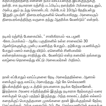
கதாபாத்திரத்தை என்னை நம்பி வாய்ப்பளித்த இயக்குநருக்கு
நன்றி.‌ சக நடிகரான ரஞ்சித் படப்பிடிப்பு தளத்தில் அக்கறையுடனும்,
அன்புடனும் நடந்து கொண்டார். அக்டோபர் 10ஆம் தேதியன்று
'இறுதி முயற்சி' திரையரங்குகளில் வெளியாகிறது. அனைவரும்
திரையரங்கத்திற்கு வருகை தந்து ஆதரிக்க வேண்டும்'' என்றார்.
நடிகர் ரஞ்சித் பேசுகையில், '' சாலிகிராமம் -வடபழனி
-கோடம்பாக்கம் - ஆகிய பகுதிகளில் உள்ள சாலையில் 30
ஆண்டுகளுக்கு முன்பு பயணித்த போதும்.. தற்போது பயணிக்கும்
போதும் மனம் கனத்து விடும். ஏனெனில் சினிமாவில்
என்றைக்காவது சாதித்து விட வேண்டும் என்ற கனவில் தங்களது
வாழ்வை தொலைத்து விட்டு அலைபவர்கள் அதிகம்.
நான் எப்போதும் வாய்ப்புகளை தேடி அலைந்ததில்லை. ஆனால்
எனக்கும் ஒரு வாய்ப்பு அமைந்தது. ஆர் கே செல்வமணி
இயக்கத்தில் ஒரு படத்தில் நாயகனாக நடிக்க தேர்வானேன்.
இதற்காக அவரை சந்தித்ததில் இருந்து நடிகராக தேர்வாகும் வரை
எனக்குள் பெரும் பதற்றம் இருந்தது. அந்த காலகட்டத்தில் எல்லாம்
கதைக்குப் பொருத்தமான முகங்களை தான் இயக்குநர்கள் தேர்வு
செய்தார்கள். அந்த வகையில் ஆர். கே. செல்வமணியின் கதைக்கு