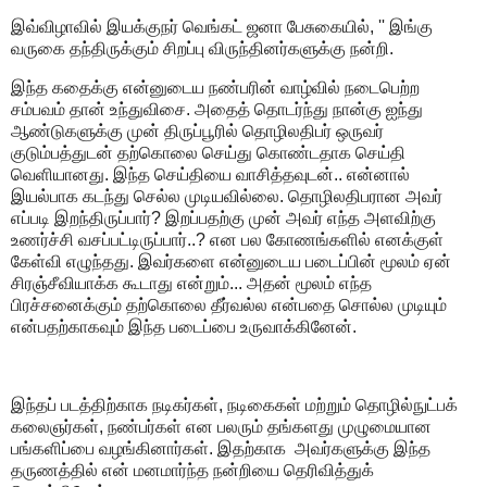
இவ்விழாவில் இயக்குநர் வெங்கட் ஜனா பேசுகையில், '' இங்கு
வருகை தந்திருக்கும் சிறப்பு விருந்தினர்களுக்கு நன்றி.
இந்த கதைக்கு என்னுடைய நண்பரின் வாழ்வில் நடைபெற்ற
சம்பவம் தான் உந்துவிசை. அதைத் தொடர்ந்து நான்கு ஐந்து
ஆண்டுகளுக்கு முன் திருப்பூரில் தொழிலதிபர் ஒருவர்
குடும்பத்துடன் தற்கொலை செய்து கொண்டதாக செய்தி
வெளியானது. இந்த செய்தியை வாசித்தவுடன்.. என்னால்
இயல்பாக கடந்து செல்ல முடியவில்லை. தொழிலதிபரான அவர்
எப்படி இறந்திருப்பார்? இறப்பதற்கு முன் அவர் எந்த அளவிற்கு
உணர்ச்சி வசப்பட்டிருப்பார்..? என பல கோணங்களில் எனக்குள்
கேள்வி எழுந்தது. இவர்களை என்னுடைய படைப்பின் மூலம் ஏன்
சிரஞ்சீவியாக்க கூடாது என்றும்... அதன் மூலம் எந்த
பிரச்சனைக்கும் தற்கொலை தீர்வல்ல என்பதை சொல்ல முடியும்
என்பதற்காகவும் இந்த படைப்பை உருவாக்கினேன்.
இந்தப் படத்திற்காக நடிகர்கள், நடிகைகள் மற்றும் தொழில்நுட்பக்
கலைஞர்கள், நண்பர்கள் என பலரும் தங்களது முழுமையான
பங்களிப்பை வழங்கினார்கள். இதற்காக அவர்களுக்கு இந்த
தருணத்தில் என் மனமார்ந்த நன்றியை தெரிவித்துக்