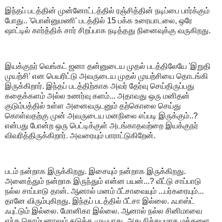
இந்தப் படத்தின் முன்னோட்டத்தில் ரஞ்சித்தின் நடிப்பை பார்க்கும்
போது.. 'பொன்னுமணி' படத்தில் 15 பக்க உரையாடலை, ஒரே
ஷாட்டில் கார்த்திக் சார் சிறப்பாக நடித்தது நினைவுக்கு வருகிறது.
இயக்குநர் வெங்கட் ஜனா தன்னுடைய முதல் படத்திலேயே 'இறுதி
முயற்சி' என பெயரிட்டு அவருடைய முதல் முயற்சியை தொடங்கி
இருக்கிறார். இந்தப் படத்திற்காக அவர் தேர்வு செய்திருப்பது
கதைக்களம் அல்ல உணர்வு களம்... அதாவது ஒரு மனிதன்
குடும்பத்தில் உள்ள அனைவருடனும் தற்கொலை செய்து
கொள்வதற்கு முன் அவருடைய மனநிலை எப்படி இருக்கும்..?
என்பது போன்ற ஒரு பெட்டிக்குள் அடங்காதவற்றை இயக்குநர்
விவரித்திருக்கிறார். அவரையும் பாராட்டுகிறேன்.
படம் நன்றாக இருக்கிறது. இசையும் நன்றாக இருக்கிறது.
அனைத்தும் நன்றாக இருந்தும் என்ன பயன்...? வீட்டு சாப்பாடு
நல்ல சாப்பாடு தான். ஆனால் மனம் பீட்சாவையும் ...பர்கரையும்...
தானே விரும்புகிறது. இந்தப் படத்தில் பீட்சா இல்லை. ஃபாஸ்ட்
ஃபுட்டும் இல்லை. மோனிகா இல்லை. ஆனால் நல்ல சினிமாவை
எந்த கொம்பனாலும் தடுக்க முடியாது. அது நிச்சயமாக மக்களை