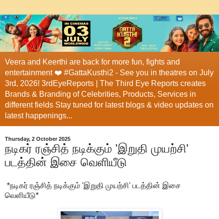
Veera and Keerthi are back for more fun, fights and
entertainment ❤️ #GattaKusthi2 - See you in theatres on July
3rd, 2026! 3rdEyeReports | The Third Eye Reports creates
Brands & Branding of Celebrities, Products, Services in
different fields Stay tuned for latest blogs & video updates on
latest happenings...
Thursday, 2 October 2025
நடிகர் ரஞ்சித் நடிக்கும் 'இறுதி முயற்சி'
படத்தின் இசை வெளியீடு
*நடிகர் ரஞ்சித் நடிக்கும் 'இறுதி முயற்சி' படத்தின் இசை
வெளியீடு*