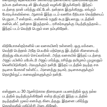
நம்பக தன்மையுடன் இயக்குநர் வழங்கி இருக்கிறார்.‌ இந்தப்
படத்தை நான் பார்த்து விட்டேன். நன்றாக இருக்கிறது. எங்கும்
போரடிக்கவில்லை. ஆனால் இந்த படம் வணிக ரீதியாக வெற்றியைப்
பெறுமா..? என்றால்.. என்னால் உறுதி கூற இயலாது. படத்தின்
கன்டென்ட் நன்றாக இருந்தால்... ரசிகர்களுக்கு பிடித்திருந்தால்...
இந்தப் படம் வெற்றி பெறும் என நம்புகிறேன்.
விநியோகஸ்தர்களில் பல வகையினர் உள்ளனர். ஒரு டீக்கடை
வெற்றி பெற்றால் அதே பெயரில் மற்றொரு இடத்தில் கிளையைத்
திறந்து வியாபாரம் செய்வார்கள். அந்த வகையில் இந்தப் படத்தை
அஜய் ஃபிலிம் ஃபேக்டரி அஜய் பார்த்து, ரசித்து தமிழகம் முழுவதும்
வெளியிடுகிறார். அவருக்கும் நன்றி. இந்தப் படத்தில் நடித்த சக
நடிகை மேகாலீ உள்ளிட்ட அனைத்து நடிகர், நடிகைகளுக்கும்
தொழில்நுட்ப கலைஞர்களுக்கும் நன்றி.
என்னுடைய 30 ஆண்டுகால திரையுலக பயணத்தில் ஒரு நல்ல
படத்தில் நடித்திருக்கிறேன் என்ற திருப்தி இந்த படத்தில்
நடித்ததின் மூலம் எனக்கு கிடைத்தது. இதனை பகிர்ந்து
கொள்வதில் மகிழ்ச்சி அடைகிறேன்.