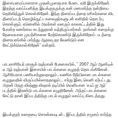
இசையமைப்பாளராக முதன்முறையாக மேடை ஏறி இருக்கிறேன்.
இதற்கு வாய்ப்பளித்த இயக்குநருக்கு என் மனமார்ந்த நன்றியை
தெரிவித்துக் கொள்கிறேன். இந்த திரைப்படத்தை ரசிகர்களை விட
திரைப்படத் தொழில்நுட்ப கலைஞர்களுடன் எளிதில் தொடர்பு
கொள்ளும். ஏனெனில் அவர்கள் வளரும் காலகட்டத்தில் இது
போன்ற உணர்வை கடந்துதான் வந்திருப்பார்கள். நாங்கள் கதைக்கு
தேவையான முயற்சிகளை மேற்கொண்டு இருக்கிறோம். படத்தை
திரையரங்கில் பார்த்து ஆதரவு தர வேண்டும் என
கேட்டுக்கொள்கிறேன்'' என்றார்.
பாடலாசிரியர் மாசூக் ரஹ்மான் பேசுகையில், '' 2007 ஆம் ஆண்டில்
ஏ ஆர் ரஹ்மான் இசையில் பாடல்களை எழுதத் தொடங்கினேன்.
ஆசிரியராக பணியாற்றுவதாலும்.. வணிக ரீதியிலான பாடல்களை
எழுதுவதில் விருப்பமில்லாததாலும்... சற்று இடைவெளி ஏற்பட்டது.‌
அதன் பிறகு விஷ்ணு விஷால் நடிப்பில் வெளியான 'எஃப் ஐ ஆர்'
படத்தில் இரண்டு பாடல்களை எழுதினேன். அந்தப் பாடல்களை
கேட்டு தான் இப்படத்திற்கு பாடல் எழுதும் வாய்ப்பு கிடைத்தது.
இயக்குநர் கதையை சொன்னவுடன்.. இப்படத்தில் சமூகம் சார்ந்த