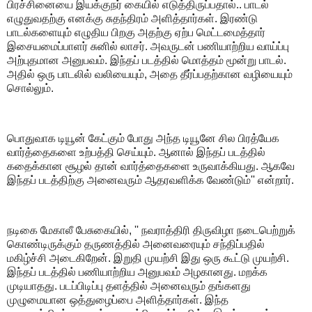
பிரச்சினையை இயக்குநர் கையில் எடுத்திருப்பதால்.. பாடல்
எழுதுவதற்கு எனக்கு சுதந்திரம் அளித்தார்கள். இரண்டு
பாடல்களையும் எழுதிய பிறகு அதற்கு ஏற்ப மெட்டமைத்தார்
இசையமைப்பாளர் சுனில் லாசர். அவருடன் பணியாற்றிய வாய்ப்பு
அற்புதமான அனுபவம். இந்தப் படத்தில் மொத்தம் மூன்று பாடல்.
அதில் ஒரு பாடலில் வலியையும், அதை தீர்ப்பதற்கான வழியையும்
சொல்லும்.
பொதுவாக டியூன் கேட்கும் போது அந்த டியூனே சில பிரத்யேக
வார்த்தைகளை உற்பத்தி செய்யும். ஆனால் இந்தப் படத்தில்
கதைக்கான சூழல் தான் வார்த்தைகளை உருவாக்கியது. ஆகவே
இந்தப் படத்திற்கு அனைவரும் ஆதரவளிக்க வேண்டும்'' என்றார்.
நடிகை மேகாலீ பேசுகையில், '' நவராத்திரி திருவிழா நடைபெற்றுக்
கொண்டிருக்கும் தருணத்தில் அனைவரையும் சந்திப்பதில்
மகிழ்ச்சி அடைகிறேன். இறுதி முயற்சி இது ஒரு கூட்டு முயற்சி.
இந்தப் படத்தில் பணியாற்றிய அனுபவம் அழகானது. மறக்க
முடியாதது. படப்பிடிப்பு தளத்தில் அனைவரும் தங்களது
முழுமையான ஒத்துழைப்பை அளித்தார்கள். இந்த