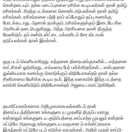
சென்றடையும். நல்ல படைப்புகளை ரசிக்க கூடியவர்கள் தான் தமிழ்
ரசிகர்கள். சிறந்த படங்களை கொண்டாடுபவர்கள் தான் தமிழ்
ரசிகர்கள். ரசிகர்களை பற்றி நாம் எப்போதும் தப்பு கணக்கு
போடக்கூடாது. ஆனால் நமக்கும், ரசிகர்களுக்கும் இடையே சில
அரசியல் நடைபெறுகிறது. அந்த அரசியலை தான் திருத்த
வேண்டும். நம் கன்டென்ட்டை மக்களிடம் சேர விடாமல்
தடுப்பவர்கள் தான் இவர்கள்.
ஒரு படம் வெளியாகிறது. எத்தனை திரையரங்குகளில்... எத்தனை
காட்சிகள் ஓடுகிறது.. எவ்வளவு பேர் பார்க்கிறார்கள்... என்பதனை
துல்லியமாக கணக்கு கொடுக்கும் விநியோகஸ்தர் தான் நல்ல
சினிமாவை நேசிக்க கூடிய நபர். இந்த வகையில் இந்த படத்தை
வாங்கி வெளியிடும் விநியோகஸ்தர் அஜயை பாராட்டுகிறேன்.
தயாரிப்பாளர்களாக அறிமுகமாகபவர்களிடம் நான்
திரைப்படத்திற்கான உங்களுடைய முதலீடு திரும்ப வராது
என்றாலும் உங்களுடைய குடும்பத்தை காப்பாற்ற முயலும் என்றால்
மட்டுமே அதாவது உங்களுடைய வருமான ம் எக்ஸ்ட்ராவாக
இருந்தால் மட்டுமே படம் எடுக்க வாருங்கள். அதில் முதல் காப்பி-