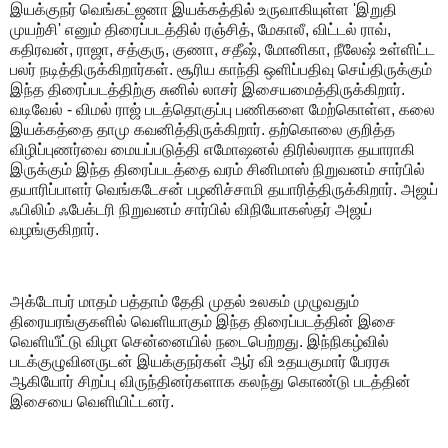
இயக்குநர் வெங்கட்ஜனா இயக்கத்தில் உருவாகியுள்ள 'இறுதி
முயற்சி' எனும் திரைப்படத்தில் ரஞ்சித், மேகாலீ, விட்டல் ராவ்,
கதிரவன், ராஜா, சத்குரு, குணா, சதீஷ், மோனிகா, நீலேஷ் உள்ளிட்ட
பலர் நடித்திருக்கிறார்கள். சூரிய காந்தி ஒளிப்பதிவு செய்திருக்கும்
இந்த திரைப்படத்திற்கு சுனில் லாசர் இசையமைத்திருக்கிறார்.
வடிவேல் - விமல் ராஜ் படத்தொகுப்பு பணிகளை மேற்கொள்ள, கலை
இயக்கத்தை தாமு கவனித்திருக்கிறார். தற்கொலை குறித்த
விழிப்புணர்வை மையப்படுத்தி எமோஷனல் திரில்லராக தயாராகி
இருக்கும் இந்த திரைப்படத்தை வரம் சினிமாஸ் நிறுவனம் சார்பில்
தயாரிப்பாளர் வெங்கடேசன் பழனிச்சாமி தயாரித்திருக்கிறார். அஜய்
ஃபிலிம் ஃபேக்டரி நிறுவனம் சார்பில் விநியோகஸ்தர் அஜய்
வழங்குகிறார்.
அக்டோபர் மாதம் பத்தாம் தேதி முதல் உலகம் முழுவதும்
திரையரங்குகளில் வெளியாகும் இந்த திரைப்படத்தின் இசை
வெளியீட்டு விழா சென்னையில் நடைபெற்றது. இந்நிகழ்வில்
படக்குழுவினருடன் இயக்குநர்கள் ஆர் வி உதயகுமார் பேரரசு
ஆகியோர் சிறப்பு விருந்தினர்களாக கலந்து கொண்டு படத்தின்
இசையை வெளியிட்டனர்.