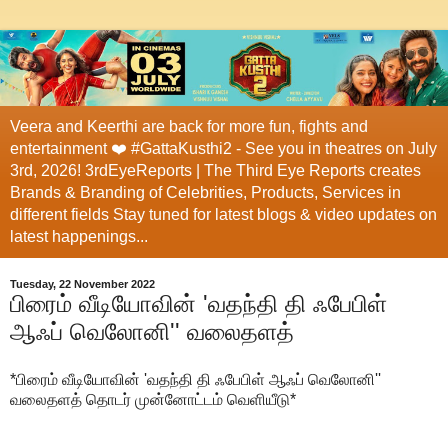
Veera and Keerthi are back for more fun, fights and
entertainment ❤️ #GattaKusthi2 - See you in theatres on July
3rd, 2026! 3rdEyeReports | The Third Eye Reports creates
Brands & Branding of Celebrities, Products, Services in
different fields Stay tuned for latest blogs & video updates on
latest happenings...
Tuesday, 22 November 2022
பிரைம் வீடியோவின் 'வதந்தி தி ஃபேபிள்
ஆஃப் வெலோனி'' வலைதளத்
*பிரைம் வீடியோவின் 'வதந்தி தி ஃபேபிள் ஆஃப் வெலோனி''
வலைதளத் தொடர் முன்னோட்டம் வெளியீடு*