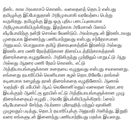
நீண்ட கால அவகாசம் கொண்ட வலைதளத் தொடர் என்பது
தமிழுக்கு இப்போதுதான் அறிமுகமாகி வரவேற்பை பெற்று
வருகிறது. தமிழுக்கு இது ஒரு புதிய படைப்புலகமாக
அறிமுகமாகியிருக்கிறது. இதற்காக அமேசான் பிரைம்
வீடியோவிற்கு நன்றி சொல்ல வேண்டும். அவர்களுடன் இரண்டாவது
முறையாக இணைந்து பணியாற்றுவது என்பது சந்தோசமான
அனுபவம். பொதுவாக தமிழ் திரையுலகத்தில் இரண்டு அல்லது
இரண்டரை மணி நேரத்திற்கான திரைப்படத்திற்காகத்தான்
திரைக்கதை எழுதுவோம். அதிலிருந்து முற்றிலும் மாறுபட்டு ஆறு
அல்லது ஆறரை மணி நேரம் கொண்ட எட்டு
அத்தியாயங்களுக்கான கதையை எழுதுவது என்பது சவாலானது.
எங்களது தயாரிப்பில் வெளியான சுழல் தொடரிலேயே நாங்கள்
கடினமாக உழைத்து தான் திரைக்கதை எழுதினோம். ஆனால்
'வதந்தி- தி ஃபேபிள் ஆஃப் வெலோனி'எனும் வலைதள தொடரை
இயக்குநர் ஆண்ட்ரூ லூயிஸ் எட்டு அத்தியாயங்களுக்கான முழு
திரைக்கதையும் எழுதி , அவரே இயக்கியிருக்கிறார். ப்ரைம்
வீடியோவைச் சேர்ந்த அபர்ணா புரோஹித் மற்றும் ஷாலினி
முழுவதும் படித்து, தொடர் தயாரிப்புக்கு அனுமதி அளித்து, இறுதி
வரை எங்களுடன் இணைந்து பணியாற்றியது மறக்க இயலாது.