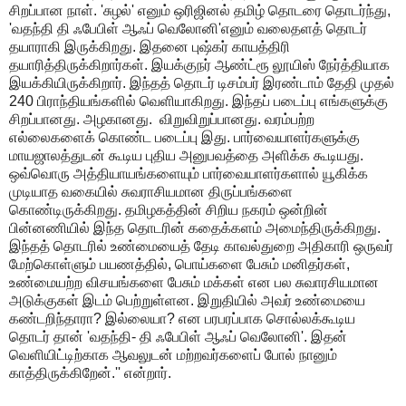
சிறப்பான நாள். 'சுழல்' எனும் ஒரிஜினல் தமிழ் தொடரை தொடர்ந்து,
'வதந்தி தி ஃபேபிள் ஆஃப் வெலோனி'எனும் வலைதளத் தொடர்
தயாராகி இருக்கிறது. இதனை புஷ்கர் காயத்திரி
தயாரித்திருக்கிறார்கள். இயக்குநர் ஆண்ட்ரூ லூயிஸ் நேர்த்தியாக
இயக்கியிருக்கிறார். இந்தத் தொடர் டிசம்பர் இரண்டாம் தேதி முதல்
240 பிராந்தியங்களில் வெளியாகிறது. இந்தப் படைப்பு எங்களுக்கு
சிறப்பானது. அழகானது. விறுவிறுப்பானது. வரம்பற்ற
எல்லைகளைக் கொண்ட படைப்பு இது. பார்வையாளர்களுக்கு
மாயஜாலத்துடன் கூடிய புதிய அனுபவத்தை அளிக்க கூடியது.
ஒவ்வொரு அத்தியாயங்களையும் பார்வையாளர்களால் யூகிக்க
முடியாத வகையில் சுவராசியமான திருப்பங்களை
கொண்டிருக்கிறது. தமிழகத்தின் சிறிய நகரம் ஒன்றின்
பின்னணியில் இந்த தொடரின் கதைக்களம் அமைந்திருக்கிறது.
இந்தத் தொடரில் உண்மையைத் தேடி காவல்துறை அதிகாரி ஒருவர்
மேற்கொள்ளும் பயணத்தில், பொய்களை பேசும் மனிதர்கள்,
உண்மையற்ற விசயங்களை பேசும் மக்கள் என பல சுவாரசியமான
அடுக்குகள் இடம் பெற்றுள்ளன. இறுதியில் அவர் உண்மையை
கண்டறிந்தாரா? இல்லையா? என பரபரப்பாக சொல்லக்கூடிய
தொடர் தான் 'வதந்தி- தி ஃபேபிள் ஆஃப் வெலோனி'. இதன்
வெளியிட்டிற்காக ஆவலுடன் மற்றவர்களைப் போல் நானும்
காத்திருக்கிறேன்.'' என்றார்.