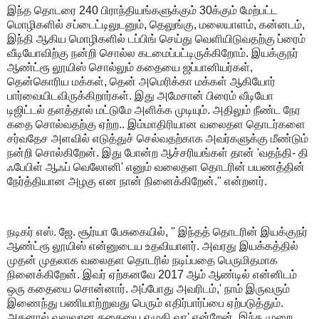
இந்த தொடரை 240 பிராந்தியங்களுக்கும் 30க்கும் மேற்பட்ட
மொழிகளில் சப்டைட்டிலுடனும், தெலுங்கு, மலையாளம், கன்னடம்,
இந்தி ஆகிய மொழிகளில் டப்பிங் செய்து வெளியிடுவதற்கு ப்ரைம்
வீடியோவிற்கு நன்றி சொல்ல கடமைப்பட்டிருக்கிறோம். இயக்குநர்
ஆண்ட்ரூ லூயிஸ் சொல்லும் கதையை ஜப்பானியர்கள்,
தென்கொரிய மக்கள், தென் அமெரிக்கா மக்கள் ஆகியோர்
பார்வையிடவிருக்கிறார்கள். இது அமேசான் பிரைம் வீடியோ
டிஜிட்டல் தளத்தால் மட்டுமே அளிக்க முடியும். அதிலும் நீண்ட நேர
கதை சொல்வதற்கு ஏற்ற.. இம்மாதிரியான வலைதள தொடர்களை
சர்வதேச அளவில் எடுத்துச் செல்வதற்காக அவர்களுக்கு மீண்டும்
நன்றி சொல்கிறேன். இது போன்ற ஆச்சரியங்கள் தான் 'வதந்தி- தி
ஃபேபிள் ஆஃப் வெலோனி' எனும் வலைதள தொடரின் பயணத்தின்
நேர்த்தியான அழகு என நான் நினைக்கிறேன்.'' என்றனர்.
நடிகர் எஸ். ஜே. சூர்யா பேசுகையில், '' இந்தத் தொடரின் இயக்குநர்
ஆண்ட்ரூ லூயிஸ் என்னுடைய உதவியாளர். அவரது இயக்கத்தில்
முதன் முதலாக வலைதள தொடரில் நடிப்பதை பெருமிதமாக
நினைக்கிறேன். இவர் ஏற்கனவே 2017 ஆம் ஆண்டில் என்னிடம்
ஒரு கதையை சொன்னார். அப்போது அவரிடம்,' நாம் இருவரும்
இணைந்து பணியாற்றுவது பெரும் எதிர்பார்ப்பை ஏற்படுத்தும்.
அதனால் வலுவான கதையை எழுதி வா' என்றேன். இந்த முறை