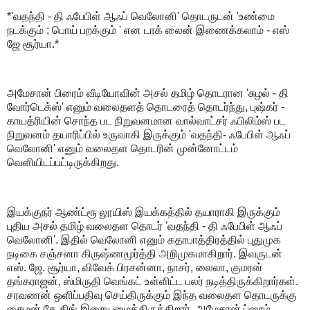
*'வதந்தி - தி ஃபேபிள் ஆஃப் வெலோனி' தொடருடன் 'உண்மை
நடக்கும் ; பொய் பறக்கும் ' என டாக் லைன் இணைக்கலாம் - எஸ்
ஜே சூர்யா.*
அமேசான் பிரைம் வீடியோவின் அசல் தமிழ் தொடரான 'சுழல் - தி
வோர்டெக்ஸ்' எனும் வலைதளத் தொடரைத் தொடர்ந்து, புஷ்கர் -
காயத்ரியின் சொந்த பட நிறுவனமான வால்வாட்சர் ஃபிலிம்ஸ் பட
நிறுவனம் தயாரிப்பில் உருவாகி இருக்கும் 'வதந்தி- ஃபேபிள் ஆஃப்
வெலோனி' எனும் வலைதள தொடரின் முன்னோட்டம்
வெளியிடப்பட்டிருக்கிறது.
இயக்குநர் ஆண்ட்ரூ லூயிஸ் இயக்கத்தில் தயாராகி இருக்கும்
புதிய அசல் தமிழ் வலைதள தொடர் 'வதந்தி - தி ஃபேபிள் ஆஃப்
வெலோனி'. இதில் வெலோனி எனும் கதாபாத்திரத்தில் புதுமுக
நடிகை சஞ்சனா கிருஷ்ணமூர்த்தி அறிமுகமாகிறார். இவருடன்
எஸ். ஜே. சூர்யா, விவேக் பிரசன்னா, நாசர், லைலா, குமரன்
தங்கராஜன், ஸ்மிருதி வெங்கட் உள்ளிட்ட பலர் நடித்திருக்கிறார்கள்.
சரவணன் ஒளிப்பதிவு செய்திருக்கும் இந்த வலைதள தொடருக்கு
சைமன் கே கிங் இசையமைத்திருக்கிறார். அமேசான் ப்ரைம்