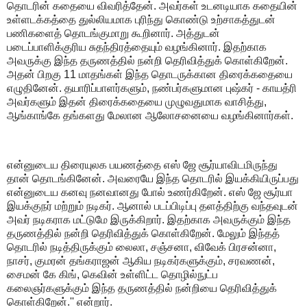
தொடரின் கதையை விவரித்தேன். அவர்கள் உடனடியாக கதையின்
உள்ளடக்கத்தை துல்லியமாக புரிந்து கொண்டு உற்சாகத்துடன்
பணிகளைத் தொடங்குமாறு கூறினார். அத்துடன்
படைப்பாளிக்குரிய சுதந்திரத்தையும் வழங்கினார். இதற்காக
அவருக்கு இந்த தருணத்தில் நன்றி தெரிவித்துக் கொள்கிறேன்.
அதன் பிறகு 11 மாதங்கள் இந்த தொடருக்கான திரைக்கதையை
எழுதினேன். தயாரிப்பாளர்களும், நண்பர்களுமான புஷ்கர் - காயத்ரி
அவர்களும் இதன் திரைக்கதையை முழுவதுமாக வாசித்து,
ஆங்காங்கே தங்களது மேலான ஆலோசனையை வழங்கினார்கள்.
என்னுடைய திரையுலக பயணத்தை எஸ் ஜே சூர்யாவிடமிருந்து
தான் தொடங்கினேன். அவரையே இந்த தொடரில் இயக்கியிருப்பது
என்னுடைய கனவு நனவானது போல் உணர்கிறேன். எஸ் ஜே சூர்யா
இயக்குநர் மற்றும் நடிகர். ஆனால் படப்பிடிப்பு தளத்திற்கு வந்தவுடன்
அவர் நடிகராக மட்டுமே இருக்கிறார். இதற்காக அவருக்கும் இந்த
தருணத்தில் நன்றி தெரிவித்துக் கொள்கிறேன். மேலும் இந்தத்
தொடரில் நடித்திருக்கும் லைலா, சஞ்சனா, விவேக் பிரசன்னா,
நாசர், குமரன் தங்கராஜன் ஆகிய நடிகர்களுக்கும், சரவணன்,
சைமன் கே கிங், கெவின் உள்ளிட்ட தொழில்நுட்ப
கலைஞர்களுக்கும் இந்த தருணத்தில் நன்றியை தெரிவித்துக்
கொள்கிறேன்.'' என்றார்.