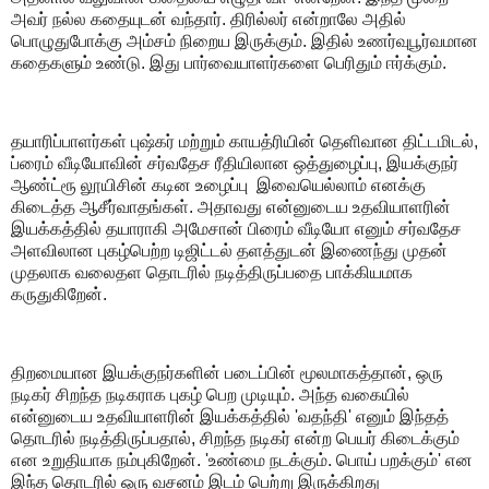
அவர் நல்ல கதையுடன் வந்தார். திரில்லர் என்றாலே அதில்
பொழுதுபோக்கு அம்சம் நிறைய இருக்கும். இதில் உணர்வுபூர்வமான
கதைகளும் உண்டு. இது பார்வையாளர்களை பெரிதும் ஈர்க்கும்.
தயாரிப்பாளர்கள் புஷ்கர் மற்றும் காயத்ரியின் தெளிவான திட்டமிடல்,
ப்ரைம் வீடியோவின் சர்வதேச ரீதியிலான ஒத்துழைப்பு, இயக்குநர்
ஆண்ட்ரூ லூயிசின் கடின உழைப்பு இவையெல்லாம் எனக்கு
கிடைத்த ஆசீர்வாதங்கள். அதாவது என்னுடைய உதவியாளரின்
இயக்கத்தில் தயாராகி அமேசான் பிரைம் வீடியோ எனும் சர்வதேச
அளவிலான புகழ்பெற்ற டிஜிட்டல் தளத்துடன் இணைந்து முதன்
முதலாக வலைதள தொடரில் நடித்திருப்பதை பாக்கியமாக
கருதுகிறேன்.
திறமையான இயக்குநர்களின் படைப்பின் மூலமாகத்தான், ஒரு
நடிகர் சிறந்த நடிகராக புகழ் பெற முடியும். அந்த வகையில்
என்னுடைய உதவியாளரின் இயக்கத்தில் 'வதந்தி' எனும் இந்தத்
தொடரில் நடித்திருப்பதால், சிறந்த நடிகர் என்ற பெயர் கிடைக்கும்
என உறுதியாக நம்புகிறேன். 'உண்மை நடக்கும். பொய் பறக்கும்' என
இந்த தொடரில் ஒரு வசனம் இடம் பெற்று இருக்கிறது