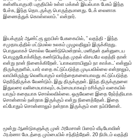
கன்னியாகுமரி பகுதியில் உள்ள மக்கள் இயல்பாக பேசும் இந்த
பேச்சு, இந்த தொடருக்கு பொருத்தமானது. டேக் லைனாக
இணைத்துக் கொள்ளலாம்.'' என்றார்.
இயக்குநர் ஆண்ட்ரூ லூயிஸ் பேசுகையில், '' வதந்தி - இந்த
சமுதாயத்தில் மட்டுமல்ல உலகம் முழுவதிலும் இருக்கிறது.
பொதுவாகச் சொல்ல வேண்டுமென்றால், மனிதன் தன்னுடைய
பொழுதுபோக்கிற்கு கண்டுபிடித்த முதல் விசயமே வதந்தி தான்
என்று நான் நினைக்கிறேன். 'யாகவாராயினும் நா காக்க..' என்னும்
திருக்குறளில், யார் எதை கட்டுப்படுத்த முடியவில்லை என்றாலும்,
வாயிலிருந்து வெளியாகும் வார்த்தைகளையாவது கட்டுப்படுத்த
தெரிந்திருக்க வேண்டும். இது திருக்குறள். இந்த திருக்குறளை
இதுவரை வலிமையாகவும், கூர்மையாகவும் ரசிக்கும் வகையில்
யாரும் கதையாக சொல்லவில்லை. ஒருவேளை இதை நேர்த்தியாக
சொன்னால் நன்றாக இருக்கும் என்று நினைத்தேன். இதை
எப்போதும் சொன்னாலும் நன்றாக இருக்கும் என நம்பினேன்.
மூன்று ஆண்டுகளுக்கு முன் அமேசான் பிரைம் வீடியோவின்
அபர்ணா மேடத்தை மும்பையில் சந்தித்தேன். 20 நிமிடம் வதந்தி