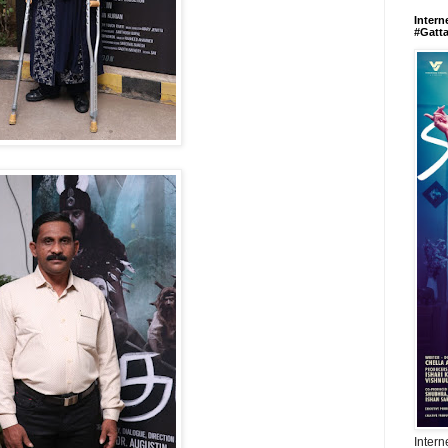
Intern
#Gatt
Intern