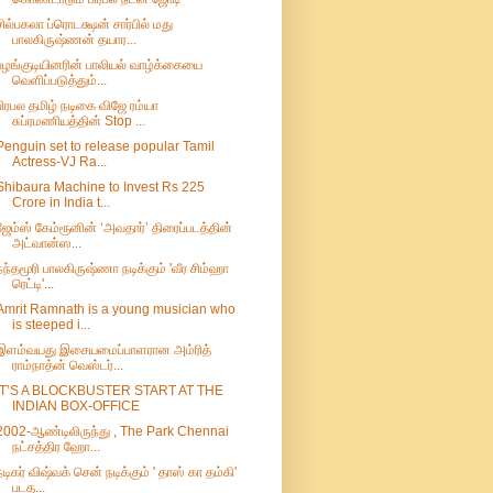
சில்பகலா ப்ரொடக்ஷன் சார்பில் மது
பாலகிருஷ்ணன் தயார...
பழங்குடியினரின் பாலியல் வாழ்க்கையை
வெளிப்படுத்தும்...
பிரபல தமிழ் நடிகை விஜே ரம்யா
சுப்ரமணியத்தின் Stop ...
Penguin set to release popular Tamil
Actress-VJ Ra...
Shibaura Machine to Invest Rs 225
Crore in India t...
ஜேம்ஸ் கேம்ரூனின் ‘அவதார்’ திரைப்படத்தின்
அட்வான்ஸ...
நந்தமூரி பாலகிருஷ்ணா நடிக்கும் 'வீர சிம்ஹா
ரெட்டி'...
Amrit Ramnath is a young musician who
is steeped i...
இளம்வயது இசையமைப்பாளரான அம்ரித்
ராம்நாத்ன் வெஸ்டர்...
IT’S A BLOCKBUSTER START AT THE
INDIAN BOX-OFFICE
2002-ஆண்டிலிருந்து , The Park Chennai
நட்சத்திர ஹோ...
நடிகர் விஷ்வக் சென் நடிக்கும் ' தாஸ் கா தம்கி'
படத...