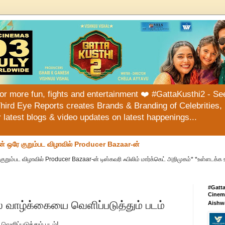
or more fun, fights and entertainment ❤️ #GattaKusthi2 - See
hird Eye Reports creates Brands & Branding of Celebrities, 
or latest blogs & video updates on latest happenings...
ன் ஒரே குறும்பட விழாவில் Producer Bazaar-ன்
குறும்பட விழாவில் Producer Bazaar-ன் டிஸ்கவரி ஃபிலிம் மார்க்கெட் அறிமுகம்* *உள்ளடக்க 
#Gatt
Cinema
ல் வாழ்க்கையை வெளிப்படுத்தும் படம்
Aishw
வெளிப்படுத்தும் படம்!