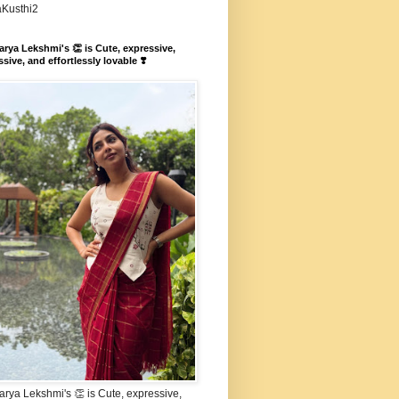
aKusthi2
rya Lekshmi's 👏 is Cute, expressive,
sive, and effortlessly lovable ❣️
rya Lekshmi's 👏 is Cute, expressive,