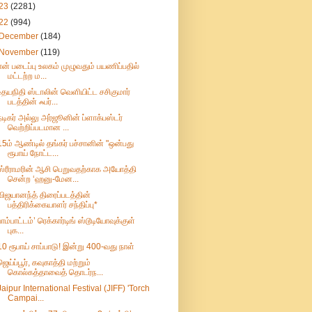
23
(2281)
22
(994)
December
(184)
November
(119)
என் படைப்பு உலகம் முழுவதும் பயணிப்பதில்
மட்டற்ற ம...
உதயநிதி ஸ்டாலின் வெளியிட்ட சசிகுமார்
படத்தின் ஃபர்...
நடிகர் அல்லு அர்ஜூனின் ப்ளாக்பஸ்டர்
வெற்றிப்படமான ...
15ம் ஆண்டில் தங்கர் பச்சானின் "ஒன்பது
ரூபாய் நோட்ட...
ஸ்ரீராமரின் ஆசி பெறுவதற்காக அயோத்தி
சென்ற ‘ஹனு-மேன...
விஜயானந்த் திரைப்படத்தின்
பத்திரிக்கையாளர் சந்திப்பு*
பாம்பாட்டம்’ ரெக்கார்டிங் ஸ்டூடியோவுக்குள்
புக...
10 ரூபாய் சாப்பாடு! இன்று 400-வது நாள்
ஜெய்ப்பூர், கவுகாத்தி மற்றும்
கொல்கத்தாவைத் தொடர்ந...
Jaipur International Festival (JIFF) 'Torch
Campai...