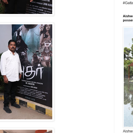
#Gatt
Aishwa
posses
Aishwa