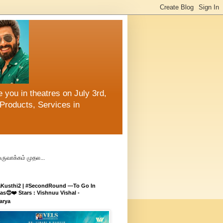
 you in theatres on July 3rd,
Products, Services in
உருவாக்கம் முதல...
aKusthi2 | #SecondRound —To Go In
s😍❤️ Stars : Vishnuu Vishal -
arya