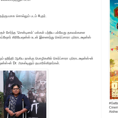
த்ரூபமாக சொல்லும் படம் #புதர்.
தைச் சேர்ந்த ‘சென்டினல்’ மக்கள் பற்றிய பல்வேறு தகவல்களை
ஜாய்ஷோர் கிரியேஷன்ஸ் உடன் இணைந்து கெர்ப்சாரா புரொடக்ஷன்ஸ்
ும் ஹிந்தி ஆகிய நான்கு மொழிகளில் கெர்ப்சாரா புரொடக்ஷன்ஸ்-ன்
ஷன்ஸ்-ன் Dr. அகஸ்டினும் தயாரிக்கிறார்கள்.
#Gatt
Cinema
Aishw