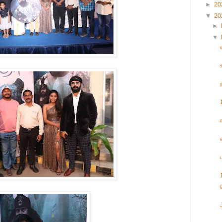
►
20
▼
20
►
▼