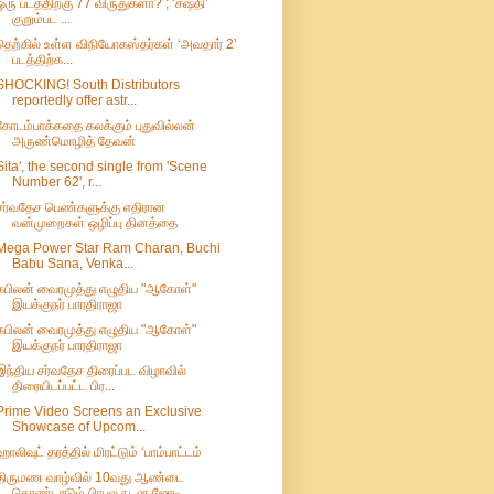
ஒரு படத்திற்கு 77 விருதுகளா? ; ‘சஷ்தி’
குறும்பட ...
தெற்கில் உள்ள விநியோகஸ்தர்கள் ‘அவதார் 2’
படத்திற்க...
SHOCKING! South Distributors
reportedly offer astr...
கோடம்பாக்கதை கலக்கும் புதுவில்லன்
அருண்மொழித் தேவன்
Sita', the second single from 'Scene
Number 62', r...
சர்வதேச பெண்களுக்கு எதிரான
வன்முறைகள் ஒழிப்பு தினத்தை
Mega Power Star Ram Charan, Buchi
Babu Sana, Venka...
கபிலன் வைரமுத்து எழுதிய "ஆகோள்"
இயக்குநர் பாரதிராஜா
கபிலன் வைரமுத்து எழுதிய "ஆகோள்"
இயக்குநர் பாரதிராஜா
இந்திய சர்வதேச திரைப்பட விழாவில்
திரையிடப்பட்ட பிர...
Prime Video Screens an Exclusive
Showcase of Upcom...
ஹாலிவுட் தரத்தில் மிரட்டும் ‘பாம்பாட்டம்
திருமண வாழ்வில் 10வது ஆண்டை
கொண்டாடும் பிரபல நடன ஜோடி