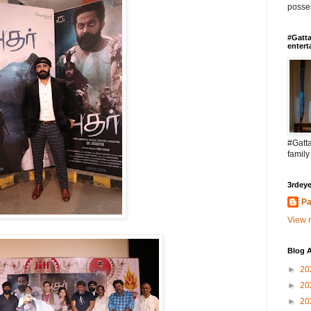
posses
#Gatta
entert
#Gatta
family
3rdeye
Pa
View m
Blog A
►
20
►
20
►
20