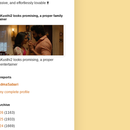
sive, and effortlessly lovable ❣️
Kusthi2 looks promising, a proper family
ainer
Kusthi2 looks promising, a proper
 entertainer
reports
dmaSabari
y complete profile
rchive
26
(1163)
25
(1933)
24
(1669)