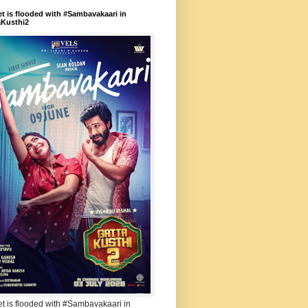
et is flooded with #Sambavakaari in
aKusthi2
et is flooded with #Sambavakaari in