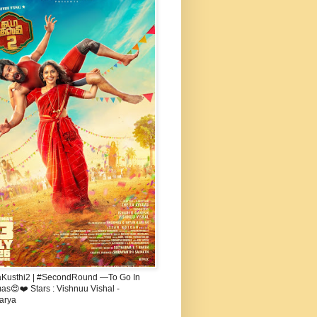
aKusthi2 | #SecondRound —To Go In
s😍❤️ Stars : Vishnuu Vishal -
arya