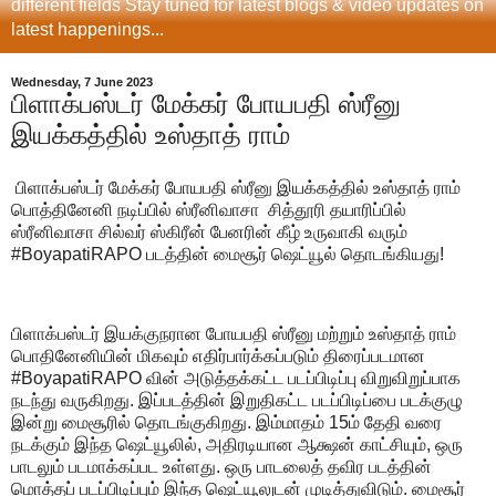
different fields Stay tuned for latest blogs & video updates on
latest happenings...
Wednesday, 7 June 2023
பிளாக்பஸ்டர் மேக்கர் போயபதி ஸ்ரீனு
இயக்கத்தில் உஸ்தாத் ராம்
பிளாக்பஸ்டர் மேக்கர் போயபதி ஸ்ரீனு இயக்கத்தில் உஸ்தாத் ராம்
பொத்தினேனி நடிப்பில் ஸ்ரீனிவாசா சித்தூரி தயாரிப்பில்
ஸ்ரீனிவாசா சில்வர் ஸ்கிரீன் பேனரின் கீழ் உருவாகி வரும்
#BoyapatiRAPO படத்தின் மைசூர் ஷெட்யூல் தொடங்கியது!
பிளாக்பஸ்டர் இயக்குநரான போயபதி ஸ்ரீனு மற்றும் உஸ்தாத் ராம்
பொதினேனியின் மிகவும் எதிர்பார்க்கப்படும் திரைப்படமான
#BoyapatiRAPO வின் அடுத்தக்கட்ட படப்பிடிப்பு விறுவிறுப்பாக
நடந்து வருகிறது. இப்படத்தின் இறுதிகட்ட படப்பிடிப்பை படக்குழு
இன்று மைசூரில் தொடங்குகிறது. இம்மாதம் 15ம் தேதி வரை
நடக்கும் இந்த ஷெட்யூலில், அதிரடியான ஆக்ஷன் காட்சியும், ஒரு
பாடலும் படமாக்கப்பட உள்ளது. ஒரு பாடலைத் தவிர படத்தின்
மொத்தப் படப்பிடிப்பும் இந்த ஷெட்யூலுடன் முடித்துவிடும். மைசூர்