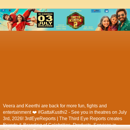
Veera and Keerthi are back for more fun, fights and
entertainment ❤️ #GattaKusthi2 - See you in theatres on July
3rd, 2026! 3rdEyeReports | The Third Eye Reports creates
Brands & Branding of Celebrities, Products, Services in