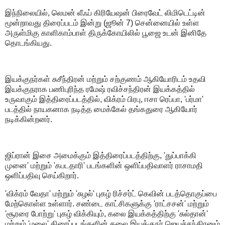
இந்நிலையில், லெமன் லீஃப் கிரியேஷன் பிரைவேட் லிமிடெட்டின்
மூன்றாவது திரைப்படம் இன்று (ஜூன் 7) சென்னையில் உள்ள
அருள்மிகு காளிகாம்பாள் திருக்கோயிலில் பூஜை உடன் இனிதே
தொடங்கியது.
இயக்குநர்கள் சுசீந்திரன் மற்றும் சற்குணம் ஆகியோரிடம் உதவி
இயக்குநராக பணிபுரிந்த ரமேஷ் ரவிச்சந்திரன் இயக்கத்தில்
உருவாகும் இத்திரைப்படத்தில், விக்ரம் பிரபு, ஈசா ரெப்பா, 'பர்மா'
படத்தில் நாயகனாக நடித்த மைக்கேல் தங்கதுரை ஆகியோர்
நடிக்கின்றனர்.
ஜிப்ரான் இசை அமைக்கும் இத்திரைப்படத்திற்கு, 'துப்பாக்கி
முனை' மற்றும் 'கபடதாரி' படங்களின் ஒளிப்பதிவாளர் ராசாமதி
ஒளிப்பதிவு செய்கிறார்.
'விக்ரம் வேதா' மற்றும் 'சுழல்' புகழ் ரிச்சர்ட் கெவின் படத்தொகுப்பை
மேற்கொள்ள உள்ளார். சண்டை காட்சிகளுக்கு 'ராட்சசன்' மற்றும்
'சூரரை போற்று' புகழ் விக்கியும், கலை இயக்கத்திற்கு 'சுல்தான்'
மற்றும் 'மலை' திரைப்படங்களின் கலை இயக்குநர் ஜெயச்சந்திரனும்