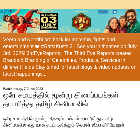
Veera and Keerthi are back for more fun, fights and
entertainment ❤️ #GattaKusthi2 - See you in theatres on July
3rd, 2026! 3rdEyeReports | The Third Eye Reports creates
Brands & Branding of Celebrities, Products, Services in
different fields Stay tuned for latest blogs & video updates on
latest happenings...
Wednesday, 7 June 2023
ஒரே சமயத்தில் மூன்று திரைப்படங்கள்
தயாரித்து தமிழ் சினிமாவில்
ஒரே சமயத்தில் மூன்று திரைப்படங்கள் தயாரித்து தமிழ்
சினிமாவில் வலுவாக தடம் பதிக்கும் லெமன் லீஃப் கிரியேஷன்