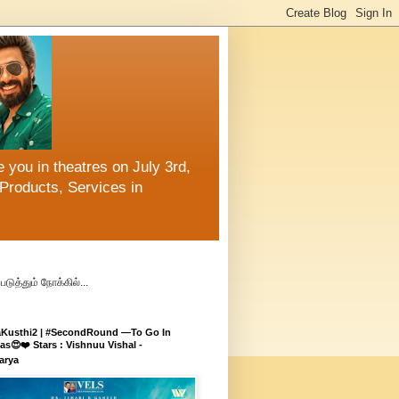
 you in theatres on July 3rd,
Products, Services in
ுத்தும் நோக்கில்...
aKusthi2 | #SecondRound —To Go In
s😍❤️ Stars : Vishnuu Vishal -
arya