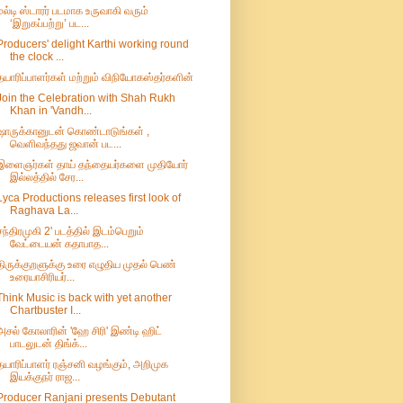
மல்டி ஸ்டாரர் படமாக உருவாகி வரும்
‘இறுகப்பற்று’ பட...
Producers' delight Karthi working round
the clock ...
தயாரிப்பாளர்கள் மற்றும் விநியோகஸ்தர்களின்
Join the Celebration with Shah Rukh
Khan in 'Vandh...
ஷாருக்கானுடன் கொண்டாடுங்கள் ,
வெளிவந்தது ஜவான் பட...
இளைஞர்கள் தாய் தந்தையர்களை முதியோர்
இல்லத்தில் சேர...
Lyca Productions releases first look of
Raghava La...
சந்திரமுகி 2' படத்தில் இடம்பெறும்
வேட்டையன் கதாபாத...
திருக்குறளுக்கு உரை எழுதிய முதல் பெண்
உரையாசிரியர்...
Think Music is back with yet another
Chartbuster I...
அசல் கோலாரின் 'ஹே சிரி' இண்டி ஹிட்
பாடலுடன் திங்க்...
தயாரிப்பாளர் ரஞ்சனி வழங்கும், அறிமுக
இயக்குநர் ராஜ...
Producer Ranjani presents Debutant