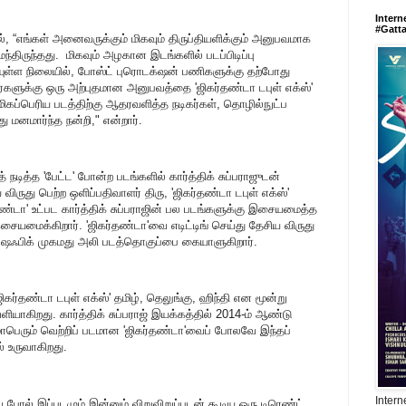
Intern
#Gatt
யில், “எங்கள் அனைவருக்கும் மிகவும் திருப்தியளிக்கும் அனுபவமாக
மைந்திருந்தது. மிகவும் அழகான இடங்களில் படப்பிடிப்பு
ியுள்ள நிலையில், போஸ்ட் புரொடக்‌ஷன் பணிகளுக்கு தற்போது
களுக்கு ஒரு அற்புதமான அனுபவத்தை 'ஜிகர்தண்டா டபுள் எக்ஸ்'
 மிகப்பெரிய படத்திற்கு ஆதரவளித்த நடிகர்கள், தொழில்நுட்ப
 மனமார்ந்த நன்றி," என்றார்.
ந்த் நடித்த 'பேட்ட' போன்ற படங்களில் கார்த்திக் சுப்பராஜுடன்
ருது பெற்ற ஒளிப்பதிவாளர் திரு, 'ஜிகர்தண்டா டபுள் எக்ஸ்'
தண்டா' உட்பட கார்த்திக் சுப்பராஜின் பல படங்களுக்கு இசையமைத்த
ையமைக்கிறார். 'ஜிகர்தண்டா'வை எடிட்டிங் செய்து தேசிய விருது
ஷஃபிக் முகமது அலி படத்தொகுப்பை கையாளுகிறார்.
கர்தண்டா டபுள் எக்ஸ்' தமிழ், தெலுங்கு, ஹிந்தி என மூன்று
யாகிறது. கார்த்திக் சுப்பராஜ் இயக்கத்தில் 2014-ம் ஆண்டு
பெரும் வெற்றிப் படமான 'ஜிகர்தண்டா'வைப் போலவே இந்தப்
் உருவாகிறது.
Intern
 போல் இப்படமும் இன்னும் விறுவிறுப்புடன் கூடிய ஒரு டிரெண்ட்