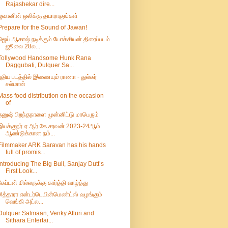
Rajashekar dire...
ஜவானின் ஒலிக்கு தயாராகுங்கள்
Prepare for the Sound of Jawan!
ஜெய் ஆகாஷ் நடிக்கும் யோக்கியன் திரைப்படம்
ஜூலை 28ல...
Tollywood Handsome Hunk Rana
Daggubati, Dulquer Sa...
புதிய படத்தில் இணையும் ராணா - துல்கர்
சல்மான்
Mass food distribution on the occasion
of
தனுஷ் பிறந்தநாளை முன்னிட்டு மாபெரும்
இயக்குநர் ஏ.ஆர்.கே.சரவன் 2023-24ஆம்
ஆண்டுக்கான நம்...
Filmmaker ARK Saravan has his hands
full of promis...
Introducing The Big Bull, Sanjay Dutt’s
First Look...
கேப்டன் மில்லருக்கு கார்த்தி வாழ்த்து
சித்தாரா என்டர்டெயின்மெண்ட்ஸ் வழங்கும்
வெங்கி அட்ல...
Dulquer Salmaan, Venky Atluri and
Sithara Entertai...