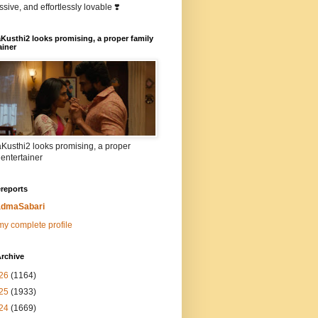
sive, and effortlessly lovable ❣️
Kusthi2 looks promising, a proper family
ainer
Kusthi2 looks promising, a proper
 entertainer
reports
dmaSabari
y complete profile
rchive
26
(1164)
25
(1933)
24
(1669)