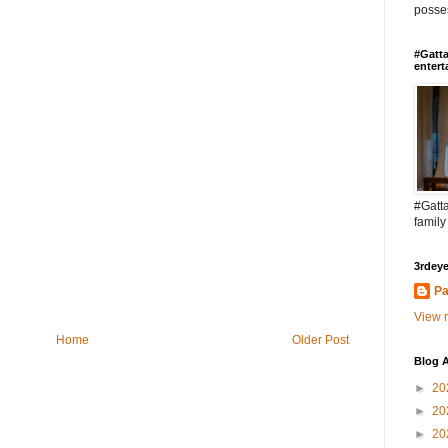
posses
#Gatta
entert
#Gatta
family
3rdeye
Pa
View m
Home
Older Post
Blog A
►
20
►
20
►
20