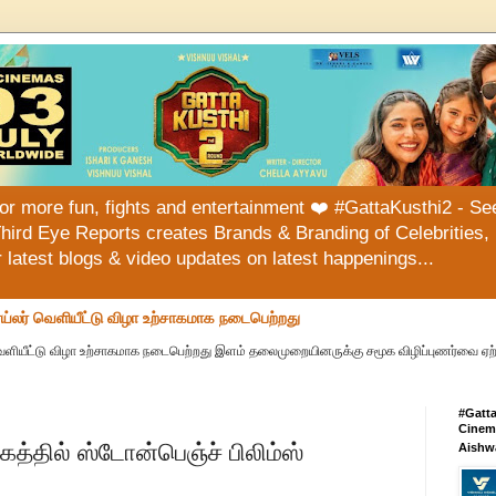
or more fun, fights and entertainment ❤️ #GattaKusthi2 - See
hird Eye Reports creates Brands & Branding of Celebrities, 
or latest blogs & video updates on latest happenings...
ய்லர் வெளியீட்டு விழா உற்சாகமாக நடைபெற்றது
வெளியீட்டு விழா உற்சாகமாக நடைபெற்றது இளம் தலைமுறையினருக்கு சமூக விழிப்புணர்வை ஏற்பட
#Gatt
Cinema
க்கத்தில் ஸ்டோன்பெஞ்ச் பிலிம்ஸ்
Aishw