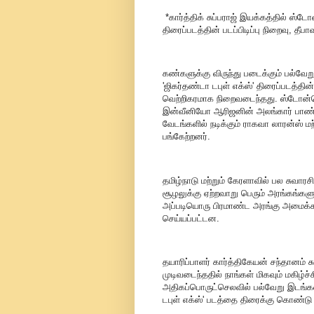
*கார்த்திக் சுப்பராஜ் இயக்கத்தில் ஸ்டோன
திரைப்படத்தின் படப்பிடிப்பு நிறைவு, த
கண்களுக்கு விருந்து படைக்கும் பல்வேறு 
'ஜிகர்தண்டா டபுள் எக்ஸ்' திரைப்படத்தி
வெற்றிகரமாக நிறைவடைந்தது. ஸ்டோன்பெஞ்ச
இன்வீனியோ ஆரிஜனின் அலங்கார் பாண்ட
வேடங்களில் நடிக்கும் ராகவா லாரன்ஸ் மற்
பங்கேற்றனர்.
தமிழ்நாடு மற்றும் கேரளாவில் பல சுவார
சூழலுக்கு ஏற்றவாறு பெரும் அரங்கங்க
அப்படியொரு பிரமாண்ட அரங்கு அமைக்கப்
செய்யப்பட்டன.
தயாரிப்பாளர் கார்த்திகேயன் சந்தானம் கூ
முடிவடைந்ததில் நாங்கள் மிகவும் மகிழ்
அதிகப்பொருட்செலவில் பல்வேறு இடங்களி
டபுள் எக்ஸ்' படத்தை திரைக்கு கொண்டு