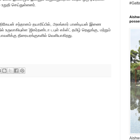
#Gatt
 உறுதி செய்துள்ளனர்.
Aishwa
posses
்திகேயன் சந்தானம் தயாரிப்பில், அலங்கார் பாண்டியன் இணை
தில் உருவாகியுள்ள 'ஜிகர்தண்டா டபுள் எக்ஸ்', தமிழ் தெலுங்கு, மற்றும்
பாவளிக்கு திரையரங்குகளில் வெளியாகிறது.
Aishwa