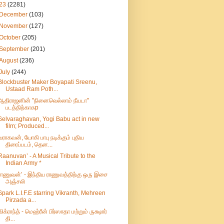
23
(2281)
December
(103)
November
(127)
October
(205)
September
(201)
August
(236)
July
(244)
Blockbuster Maker Boyapati Sreenu,
Ustaad Ram Poth...
ஆதிராஜனின் "நினைவெல்லாம் நீயடா"
படத்திற்காகp
Selvaraghavan, Yogi Babu act in new
film; Produced...
வராகவன், யோகி பாபு நடிக்கும் புதிய
திரைப்படம், தென...
Raanuvan’ - A Musical Tribute to the
Indian Army *
ராணுவன்’ - இந்திய ராணுவத்திற்கு ஒரு இசை
அஞ்சலி
Spark L.I.F.E starring Vikranth, Mehreen
Pirzada a...
விக்ராந்த் - மெஹ்ரீன் பிர்ஸாதா மற்றும் ருக்ஷார்
தி...