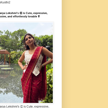
aKusthi2
rya Lekshmi's 👏 is Cute, expressive,
sive, and effortlessly lovable ❣️
rya Lekshmi's 👏 is Cute, expressive,