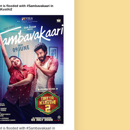
et is flooded with #Sambavakaari in
aKusthi2
et is flooded with #Sambavakaari in