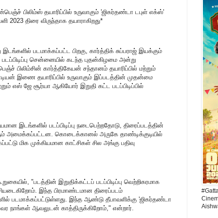
்பெஞ்ச் பிலிம்ஸ் தயாரிப்பில் உருவாகும் 'ஜிகர்தண்டா டபுள் எக்ஸ்'
ீபாவளி 2023 திரை விருந்தாக தயாராகிறது*
இடங்களில் படமாக்கப்பட்ட பிறகு, கார்த்திக் சுப்பராஜ் இயக்கும்
ன் படப்பிடிப்பு சென்னையில் கடந்த புதன்கிழமை அன்று
் பிலிம்சின் கார்த்திகேயன் சந்தானம் தயாரிப்பில் மற்றும்
ியன் இணை தயாரிப்பில் உருவாகும் இப்படத்தின் முதன்மை
றும் எஸ் ஜே சூர்யா ஆகியோர் இறுதி கட்ட படப்பிடிப்பில்
சியமான இடங்களில் படப்பிடிப்பு நடைபெற்றதோடு, திரைப்படத்தின்
ளும் அமைக்கப்பட்டன. கொடைக்கானல் அருகே தாண்டிக்குடியில்
பட்டு மிக முக்கியமான காட்சிகள் சில அங்கு பதிவு
றுகையில், "படத்தின் இறுதிக்கட்டப் படப்பிடிப்பு வெற்றிகரமாக
ச்சியடைகிறோம். இந்த பிரமாண்டமான திரைப்படம்
#Gatt
Cinema
ல் படமாக்கப்பட்டுள்ளது. இந்த ஆண்டு தீபாவளிக்கு 'ஜிகர்தண்டா
Aishw
 வர நாங்கள் ஆவலுடன் காத்திருக்கிறோம்," என்றார்.