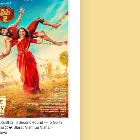
aKusthi2 | #SecondRound —To Go In
s😍❤️ Stars : Vishnuu Vishal -
arya