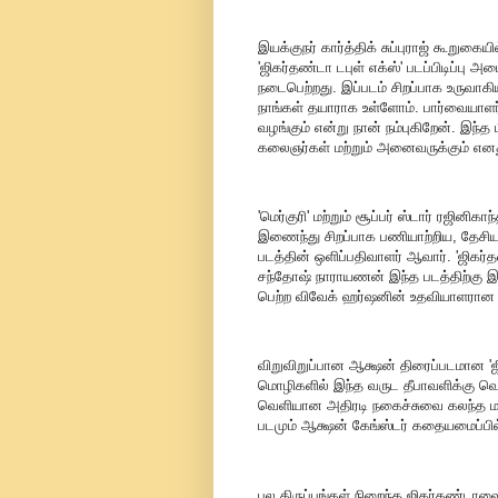
இயக்குநர் கார்த்திக் சுப்புராஜ் கூறுகை
'ஜிகர்தண்டா டபுள் எக்ஸ்' படப்பிடிப்பு அ
நடைபெற்றது. இப்படம் சிறப்பாக உருவாக
நாங்கள் தயாராக உள்ளோம். பார்வையாளர்
வழங்கும் என்று நான் நம்புகிறேன். இந்த
கலைஞர்கள் மற்றும் அனைவருக்கும் எனது
'மெர்குரி' மற்றும் சூப்பர் ஸ்டார் ரஜினிகா
இணைந்து சிறப்பாக பணியாற்றிய, தேசிய வி
படத்தின் ஒளிப்பதிவாளர் ஆவார். 'ஜிகர்
சந்தோஷ் நாராயணன் இந்த படத்திற்கு இச
பெற்ற விவேக் ஹர்ஷனின் உதவியாளரான 
விறுவிறுப்பான ஆக்ஷன் திரைப்படமான 'ஜி
மொழிகளில் இந்த வருட தீபாவளிக்கு வெளி
வெளியான அதிரடி நகைச்சுவை கலந்த மா
படமும் ஆக்ஷன் கேங்ஸ்டர் கதையமைப்பில
பல திருப்பங்கள் நிறைந்த ஜிகர்தண்டாவை