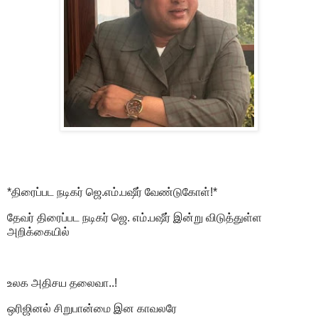
*திரைப்பட நடிகர் ஜெ.எம்.பஷீர் வேண்டுகோள்!*
தேவர் திரைப்பட நடிகர் ஜெ. எம்.பஷீர் இன்று விடுத்துள்ள
அறிக்கையில்
உலக அதிசய தலைவா..!
ஒரிஜினல் சிறுபான்மை இன காவலரே