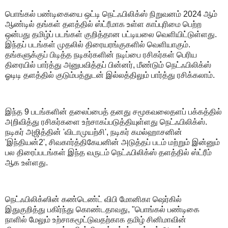
பொங்கல் பண்டிகையை ஒட்டி நெட்ஃபிலிக்ஸ் நிறுவனம் 2024 ஆம்
ஆண்டில் தங்கள் தளத்தில் ஸ்ட்ரீமாக உள்ள காப்புரிமை பெற்ற
ஒன்பது தமிழ்ப் படங்கள் குறித்தான பட்டியலை வெளியிட்டுள்ளது.
இந்தப் படங்கள் முதலில் திரையரங்குகளில் வெளியாகும்.
தங்களுக்குப் பிடித்த நடிகர்களின் நடிப்பை ரசிகர்கள் பெரிய
திரையில் பார்த்து அனுபவித்தப் பின்னர், மீண்டும் நெட்ஃபிலிக்ஸ்
ஓடிடி தளத்தில் குடும்பத்துடன் இல்லத்திலும் பார்த்து ரசிக்கலாம்.
இந்த 9 படங்களின் தலைப்பைத் தனது சமூகவலைதளப் பக்கத்தில்
அறிவித்து ரசிகர்களை உற்சாகப்படுத்தியுள்ளது நெட்ஃபிலிக்ஸ்.
நடிகர் அஜித்தின் 'விடாமுயற்சி', நடிகர் கமல்ஹாசனின்
'இந்தியன்2', சிவகார்த்திகேயனின் அடுத்தப் படம் மற்றும் இன்னும்
பல திரைப்படங்கள் இந்த வருடம் நெட்ஃபிலிக்ஸ் தளத்தில் ஸ்ட்ரீம்
ஆக உள்ளது.
நெட்ஃபிலிக்ஸின் கண்டெண்ட் விபி மோனிகா ஷெர்கில்
இதுகுறித்து பகிர்ந்து கொண்டதாவது, "பொங்கல் பண்டிகை
நாளில் மேலும் உற்சாகமூட்டுவதற்காக தமிழ் சினிமாவின்