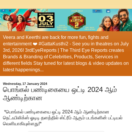
Veera and Keerthi are back for more fun, fights and
entertainment ❤️ #GattaKusthi2 - See you in theatres on July
3rd, 2026! 3rdEyeReports | The Third Eye Reports creates
Brands & Branding of Celebrities, Products, Services in
different fields Stay tuned for latest blogs & video updates on
latest happenings...
Wednesday, 17 January 2024
பொங்கல் பண்டிகையை ஒட்டி 2024 ஆம்
ஆண்டிற்கான
*பொங்கல் பண்டிகையை ஒட்டி 2024 ஆம் ஆண்டிற்கான
நெட்ஃபிலிக்ஸ் ஓடிடி தளத்தில் ஸ்ட்ரீம் ஆகும் படங்களின் பட்டியல்
வெளியாகியுள்ளது!*